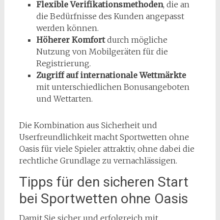
Flexible Verifikationsmethoden
, die an
die Bedürfnisse des Kunden angepasst
werden können.
Höherer Komfort
durch mögliche
Nutzung von Mobilgeräten für die
Registrierung.
Zugriff auf internationale Wettmärkte
mit unterschiedlichen Bonusangeboten
und Wettarten.
Die Kombination aus Sicherheit und
Userfreundlichkeit macht Sportwetten ohne
Oasis für viele Spieler attraktiv, ohne dabei die
rechtliche Grundlage zu vernachlässigen.
Tipps für den sicheren Start
bei Sportwetten ohne Oasis
Damit Sie sicher und erfolgreich mit