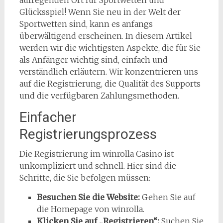
aufregenden Ort für Sportwetten und
Glücksspiel! Wenn Sie neu in der Welt der
Sportwetten sind, kann es anfangs
überwältigend erscheinen. In diesem Artikel
werden wir die wichtigsten Aspekte, die für Sie
als Anfänger wichtig sind, einfach und
verständlich erläutern. Wir konzentrieren uns
auf die Registrierung, die Qualität des Supports
und die verfügbaren Zahlungsmethoden.
Einfacher
Registrierungsprozess
Die Registrierung im winrolla Casino ist
unkompliziert und schnell. Hier sind die
Schritte, die Sie befolgen müssen:
Besuchen Sie die Website:
Gehen Sie auf
die Homepage von winrolla.
Klicken Sie auf „Registrieren“:
Suchen Sie