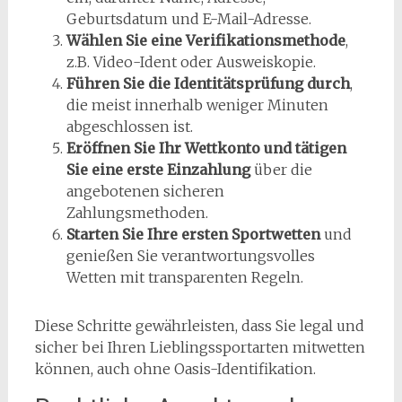
Geburtsdatum und E-Mail-Adresse.
Wählen Sie eine Verifikationsmethode
,
z.B. Video-Ident oder Ausweiskopie.
Führen Sie die Identitätsprüfung durch
,
die meist innerhalb weniger Minuten
abgeschlossen ist.
Eröffnen Sie Ihr Wettkonto und tätigen
Sie eine erste Einzahlung
über die
angebotenen sicheren
Zahlungsmethoden.
Starten Sie Ihre ersten Sportwetten
und
genießen Sie verantwortungsvolles
Wetten mit transparenten Regeln.
Diese Schritte gewährleisten, dass Sie legal und
sicher bei Ihren Lieblingssportarten mitwetten
können, auch ohne Oasis-Identifikation.