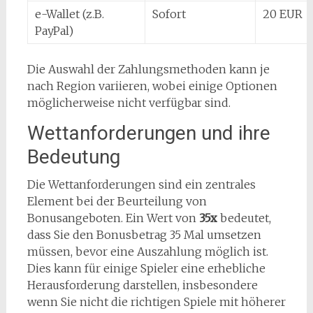
e-Wallet (z.B.
Sofort
20 EUR
PayPal)
Die Auswahl der Zahlungsmethoden kann je
nach Region variieren, wobei einige Optionen
möglicherweise nicht verfügbar sind.
Wettanforderungen und ihre
Bedeutung
Die Wettanforderungen sind ein zentrales
Element bei der Beurteilung von
Bonusangeboten. Ein Wert von
35x
bedeutet,
dass Sie den Bonusbetrag 35 Mal umsetzen
müssen, bevor eine Auszahlung möglich ist.
Dies kann für einige Spieler eine erhebliche
Herausforderung darstellen, insbesondere
wenn Sie nicht die richtigen Spiele mit höherer