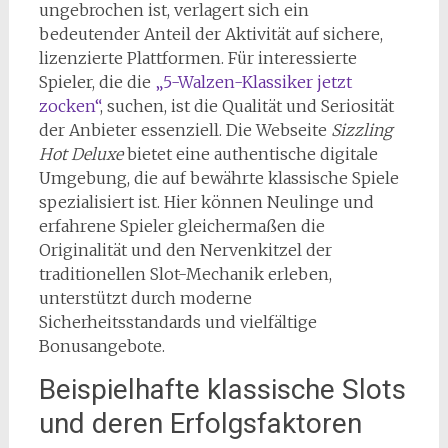
ungebrochen ist, verlagert sich ein
bedeutender Anteil der Aktivität auf sichere,
lizenzierte Plattformen. Für interessierte
Spieler, die die
„5-Walzen-Klassiker jetzt
zocken“
, suchen, ist die Qualität und Seriosität
der Anbieter essenziell. Die Webseite
Sizzling
Hot Deluxe
bietet eine authentische digitale
Umgebung, die auf bewährte klassische Spiele
spezialisiert ist. Hier können Neulinge und
erfahrene Spieler gleichermaßen die
Originalität und den Nervenkitzel der
traditionellen Slot-Mechanik erleben,
unterstützt durch moderne
Sicherheitsstandards und vielfältige
Bonusangebote.
Beispielhafte klassische Slots
und deren Erfolgsfaktoren