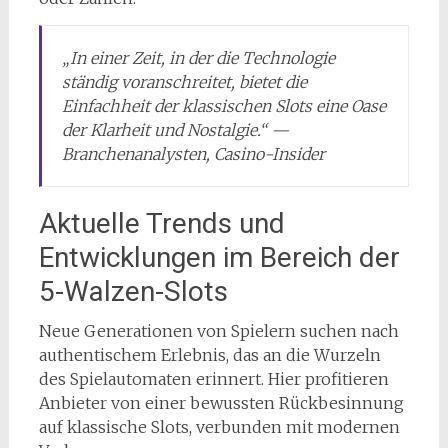
„In einer Zeit, in der die Technologie
ständig voranschreitet, bietet die
Einfachheit der klassischen Slots eine Oase
der Klarheit und Nostalgie.“ —
Branchenanalysten, Casino-Insider
Aktuelle Trends und
Entwicklungen im Bereich der
5-Walzen-Slots
Neue Generationen von Spielern suchen nach
authentischem Erlebnis, das an die Wurzeln
des Spielautomaten erinnert. Hier profitieren
Anbieter von einer bewussten Rückbesinnung
auf klassische Slots, verbunden mit modernen