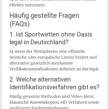
effektiv minimiert.
Häufig gestellte Fragen
(FAQs)
1. Ist Sportwetten ohne Oasis
legal in Deutschland?
Ja, wenn der Wettanbieter eine offizielle
deutsche oder europäische Lizenz besitzt und
alternative gesetzlich anerkannte
Verifikationsmaßnahmen anbietet, ist das legal.
2. Welche alternativen
Identifikationsverfahren gibt es?
Häufig genutzte Methoden sind Video-Ident,
klassische Ausweiskopien, eID-Verfahren sowie
verifizierte Bankverbindungen.