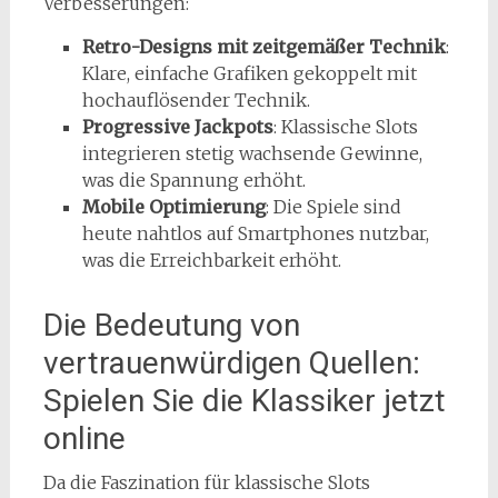
Verbesserungen:
Retro-Designs mit zeitgemäßer Technik
:
Klare, einfache Grafiken gekoppelt mit
hochauflösender Technik.
Progressive Jackpots
: Klassische Slots
integrieren stetig wachsende Gewinne,
was die Spannung erhöht.
Mobile Optimierung
: Die Spiele sind
heute nahtlos auf Smartphones nutzbar,
was die Erreichbarkeit erhöht.
Die Bedeutung von
vertrauenwürdigen Quellen:
Spielen Sie die Klassiker jetzt
online
Da die Faszination für klassische Slots