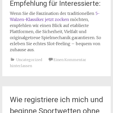
Empfehlung für Interessierte:
Wenn Sie die Faszination der traditionellen
5-
Walzen-Klassiker jetzt zocken
möchten,
empfehlen wir einen Blick auf etablierte
Plattformen, die Sicherheit, Vielfalt und
originalgetreue Spielmechanik garantieren. So
erleben Sie echtes Slot-Feeling – bequem von
zuhause aus.
Uncategorized
Einen Kommentar
hinterlassen
Wie registriere ich mich und
beginne Sportwetten ohne