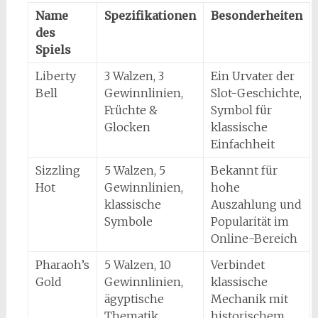
Name
Spezifikationen
Besonderheiten
des
Spiels
Liberty
3 Walzen, 3
Ein Urvater der
Bell
Gewinnlinien,
Slot-Geschichte,
Früchte &
Symbol für
Glocken
klassische
Einfachheit
Sizzling
5 Walzen, 5
Bekannt für
Hot
Gewinnlinien,
hohe
klassische
Auszahlung und
Symbole
Popularität im
Online-Bereich
Pharaoh’s
5 Walzen, 10
Verbindet
Gold
Gewinnlinien,
klassische
ägyptische
Mechanik mit
Thematik
historischem