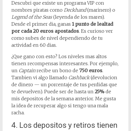
Descubri que existe un programa VIP con
nombres piratas como
Deckhand
(marinero) o
Legend of the Seas
(leyenda de los mares).
Desde el primer dia, ganas
1 punto de lealtad
por cada 20 euros apostados
. Es curioso ver
como subes de nivel dependiendo de tu
actividad en 60 dias.
¿Que gano con esto? Los niveles mas altos
tienen recompensas interesantes. Por ejemplo,
un
Captain
recibe un bono de
750 euros
.
Tambien vi algo llamado
Cashback
(devolucion
de dinero — un porcentaje de tus perdidas que
te devuelven). Puede ser de hasta un
25%
de
mis depositos de la semana anterior. Me gusta
la idea de recuperar algo si tengo una mala
racha.
4. Los depositos y retiros tienen