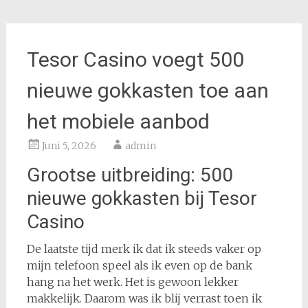
Tesor Casino voegt 500
nieuwe gokkasten toe aan
het mobiele aanbod
Juni 5, 2026
admin
Grootse uitbreiding: 500
nieuwe gokkasten bij Tesor
Casino
De laatste tijd merk ik dat ik steeds vaker op
mijn telefoon speel als ik even op de bank
hang na het werk. Het is gewoon lekker
makkelijk. Daarom was ik blij verrast toen ik