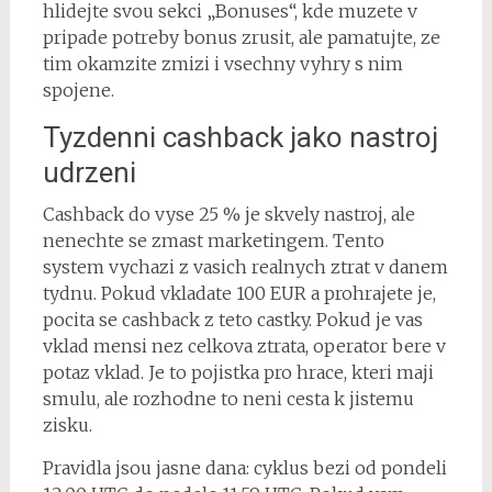
hlidejte svou sekci „Bonuses“, kde muzete v
pripade potreby bonus zrusit, ale pamatujte, ze
tim okamzite zmizi i vsechny vyhry s nim
spojene.
Tyzdenni cashback jako nastroj
udrzeni
Cashback do vyse 25 % je skvely nastroj, ale
nenechte se zmast marketingem. Tento
system vychazi z vasich realnych ztrat v danem
tydnu. Pokud vkladate 100 EUR a prohrajete je,
pocita se cashback z teto castky. Pokud je vas
vklad mensi nez celkova ztrata, operator bere v
potaz vklad. Je to pojistka pro hrace, kteri maji
smulu, ale rozhodne to neni cesta k jistemu
zisku.
Pravidla jsou jasne dana: cyklus bezi od pondeli