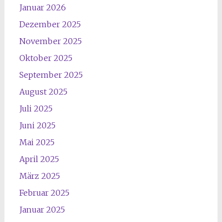
Januar 2026
Dezember 2025
November 2025
Oktober 2025
September 2025
August 2025
Juli 2025
Juni 2025
Mai 2025
April 2025
März 2025
Februar 2025
Januar 2025