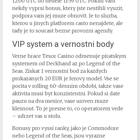
12:00 UTC do nedele 11:59 UTC. Pokud vam
nekdy vyprsi bonus, ktery jste nestihli vyuzit,
podpora vam jej muze obnovit. Je to sluzba,
kterou u jinych platforem casto nenajdete, ale
tady je to soucast bezne provozni agendy.
VIP system a vernostni body
Verne hrace Tesor Casino odmenuje piratskym
systemem od Deckhand az po Legend of the
Seas. Ziskat 1 vernostni bod za kazdych
prokazanych 20 EUR je ferovy model. Vse se
pocita v rolling 60-dennim obdobi, takze vase
aktivita musi byt konzistentni. Pokud si date
pauzu na dva mesice, vase uroven muze
klesnout. To je presne to, co operatorem vede
– udrzet vas u stolu.
Bonusy pro vyssi ranky, jako je Commodore
nebo Legend of the Seas, jsou vyrazne