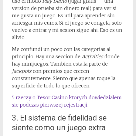
uso el modo
Play Demo
(jugar gratis — una
version de prueba sin dinero real) para ver si
me gusta un juego. Es util para aprender sin
arriesgar mis euros. Si el juego se congela, solo
vuelvo a entrar y mi sesion sigue ahi. Eso es un
alivio.
Me confundi un poco con las categorias al
principio. Hay una seccion de
Activities
donde
hay minijuegos. Tambien esta la parte de
Jackpots
con premios que crecen
constantemente. Siento que apenas toque la
superficie de todo lo que ofrecen.
5 rzeczy o Tesor Casino ktorych dowiedzialem
sie podczas pierwszej rejestracji
3. El sistema de fidelidad se
siente como un juego extra