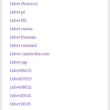
1xbet Morocco
1xbet pt
1xbet RU
1xbet russia
1xbet Russian
1xbet russian1
1xbet-cambodia.com
1xbet-jap
1xbet06021
1xbet07023
1xbet08021
1xbet10024
1xbet11026