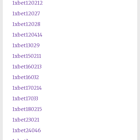
1xbet120212
1xbet12027
1xbet12028
1xbet120414
1xbet13029
1xbet150211
1xbet160213
1xbet16032
1xbet170214
1xbet17033
1xbet180215
1xbet23021
1xbet24046