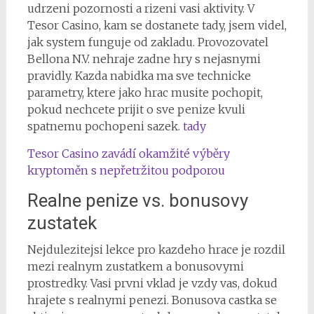
udrzeni pozornosti a rizeni vasi aktivity. V
Tesor Casino, kam se dostanete tady, jsem videl,
jak system funguje od zakladu. Provozovatel
Bellona N.V. nehraje zadne hry s nejasnymi
pravidly. Kazda nabidka ma sve technicke
parametry, ktere jako hrac musite pochopit,
pokud nechcete prijit o sve penize kvuli
spatnemu pochopeni sazek.
tady
Tesor Casino zavádí okamžité výběry
kryptoměn s nepřetržitou podporou
Realne penize vs. bonusovy
zustatek
Nejdulezitejsi lekce pro kazdeho hrace je rozdil
mezi realnym zustatkem a bonusovymi
prostredky. Vasi prvni vklad je vzdy vas, dokud
hrajete s realnymi penezi. Bonusova castka se