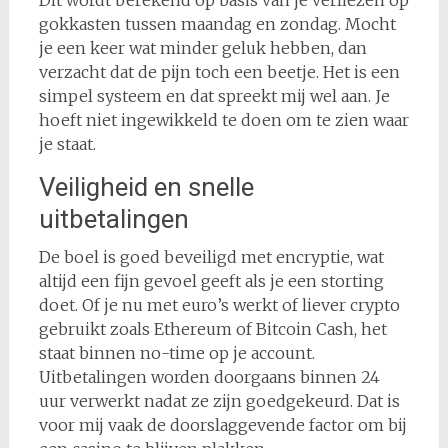
Dit wordt berekend op basis van je verliezen op
gokkasten tussen maandag en zondag. Mocht
je een keer wat minder geluk hebben, dan
verzacht dat de pijn toch een beetje. Het is een
simpel systeem en dat spreekt mij wel aan. Je
hoeft niet ingewikkeld te doen om te zien waar
je staat.
Veiligheid en snelle
uitbetalingen
De boel is goed beveiligd met encryptie, wat
altijd een fijn gevoel geeft als je een storting
doet. Of je nu met euro’s werkt of liever crypto
gebruikt zoals Ethereum of Bitcoin Cash, het
staat binnen no-time op je account.
Uitbetalingen worden doorgaans binnen 24
uur verwerkt nadat ze zijn goedgekeurd. Dat is
voor mij vaak de doorslaggevende factor om bij