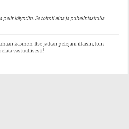
 pelit käyntiin. Se toimii aina ja puhelinlaskulla
haan kasinon. Itse jatkan pelejäni iltaisin, kun
elata vastuullisesti!