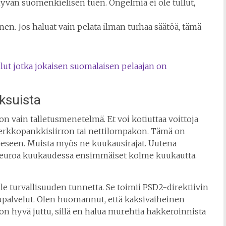
yvän suomenkielisen tuen. Ongelmia ei ole tullut,
en. Jos haluat vain pelata ilman turhaa säätöä, tämä
lut jotka jokaisen suomalaisen pelaajan on
aksuista
n vain talletusmenetelmä. Et voi kotiuttaa voittoja
ä verkkopankkisiirron tai nettilompakon. Tämä on
eeseen. Muista myös ne kuukausirajat. Uutena
150 euroa kuukaudessa ensimmäiset kolme kuukautta.
le turvallisuuden tunnetta. Se toimii PSD2-direktiivin
supalvelut. Olen huomannut, että kaksivaiheinen
e on hyvä juttu, sillä en halua murehtia hakkeroinnista