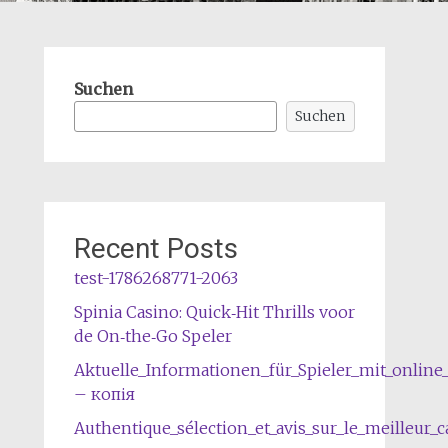
Suchen
Suchen
Recent Posts
test-1786268771-2063
Spinia Casino: Quick‑Hit Thrills voor
de On‑the‑Go Speler
Aktuelle_Informationen_für_Spieler_mit_online
– копія
Authentique_sélection_et_avis_sur_le_meilleur_