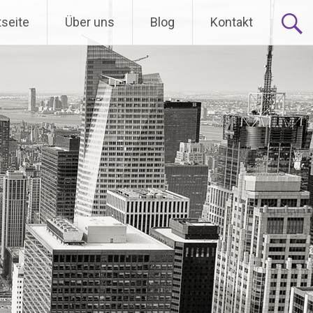
tseite
Über uns
Blog
Kontakt