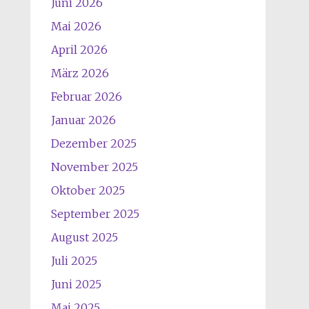
Juni 2026
Mai 2026
April 2026
März 2026
Februar 2026
Januar 2026
Dezember 2025
November 2025
Oktober 2025
September 2025
August 2025
Juli 2025
Juni 2025
Mai 2025