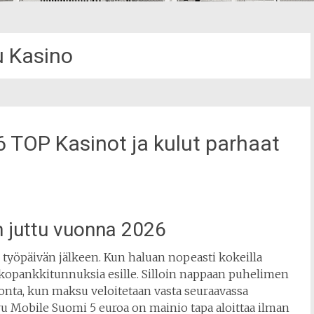
u Kasino
6 TOP Kasinot ja kulut parhaat
n juttu vuonna 2026
n työpäivän jälkeen. Kun haluan nopeasti kokeilla
rkkopankkitunnuksia esille. Silloin nappaan puhelimen
atonta, kun maksu veloitetaan vasta seuraavassa
Siru Mobile Suomi 5 euroa on mainio tapa aloittaa ilman