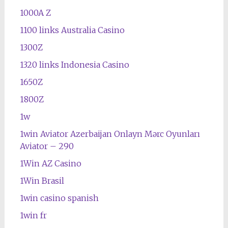
1000A Z
1100 links Australia Casino
1300Z
1320 links Indonesia Casino
1650Z
1800Z
1w
1win Aviator Azerbaijan Onlayn Mərc Oyunları
Aviator – 290
1Win AZ Casino
1Win Brasil
1win casino spanish
1win fr