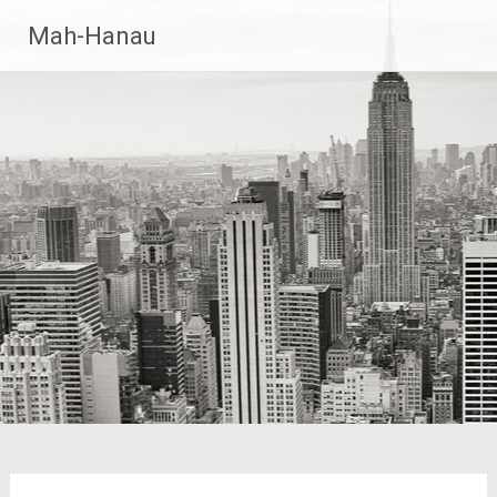
Zum
Mah-Hanau
Inhalt
springen