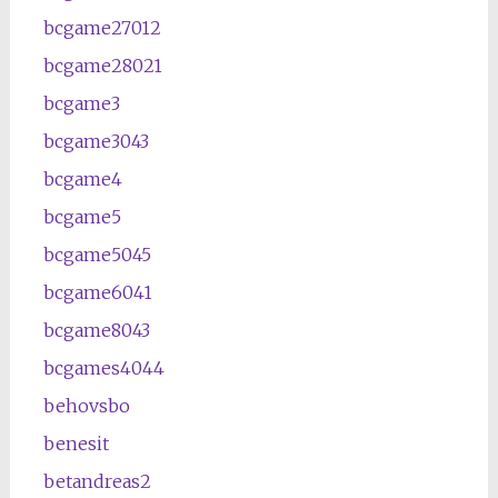
bcgame27012
bcgame28021
bcgame3
bcgame3043
bcgame4
bcgame5
bcgame5045
bcgame6041
bcgame8043
bcgames4044
behovsbo
benesit
betandreas2