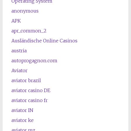
Operating System
anonymous
APK
apr_common_2
Ausländische Online Casinos
austria
autoprogagnon.com
Aviator
aviator brazil
aviator casino DE
aviator casino fr
aviator IN
aviator ke
aviator mz