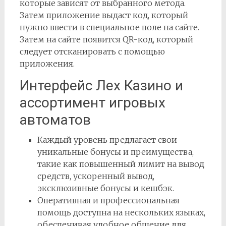
которые зависят от выбранного метода.
Затем приложение выдаст код, который
нужно ввести в специальное поле на сайте.
Затем на сайте появится QR-код, который
следует отсканировать с помощью
приложения.
Интерфейс Лех Казино и
ассортимент игровых
автоматов
Каждый уровень предлагает свои
уникальные бонусы и преимущества,
такие как повышенный лимит на вывод
средств, ускоренный вывод,
эксклюзивные бонусы и кешбэк.
Оперативная и профессиональная
помощь доступна на нескольких языках,
обеспечивая удобное общение для