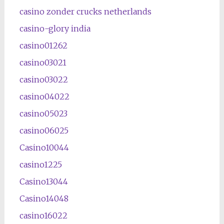
casino zonder crucks netherlands
casino-glory india
casino01262
casino03021
casino03022
casino04022
casino05023
casino06025
Casino10044
casino1225
Casino13044
Casino14048
casino16022