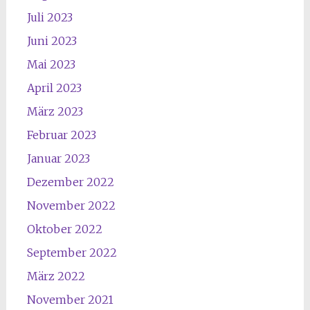
Juli 2023
Juni 2023
Mai 2023
April 2023
März 2023
Februar 2023
Januar 2023
Dezember 2022
November 2022
Oktober 2022
September 2022
März 2022
November 2021