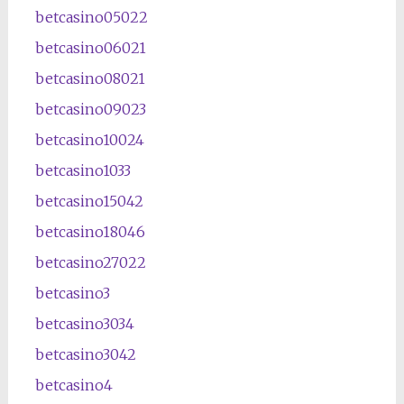
betcasino05022
betcasino06021
betcasino08021
betcasino09023
betcasino10024
betcasino1033
betcasino15042
betcasino18046
betcasino27022
betcasino3
betcasino3034
betcasino3042
betcasino4