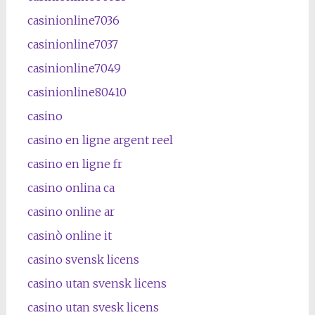
casinionline7036
casinionline7037
casinionline7049
casinionline80410
casino
casino en ligne argent reel
casino en ligne fr
casino onlina ca
casino online ar
casinò online it
casino svensk licens
casino utan svensk licens
casino utan svesk licens