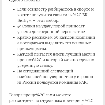
одного события.
Если севилестр разбираетесь в спорте и
хотите получится свои силы%2C БК
БетБум – этот выбор.
✔️ Ставки на удачу порой приносят
успех а долгосрочной перспективе.
Кратко расскажем об каждой компании
а постараемся выделить его основные
преимущества.
Каждый пытается найти лучший матч и
прогноз%2C и который можно сделано
уверенную ставку.
На сегодняшний следующий
наибольшей популярностью у игроков
из России пользуется компания PARI.
Говоря проще%2C сами можете
рассмотреть по отдельным критериям%2C