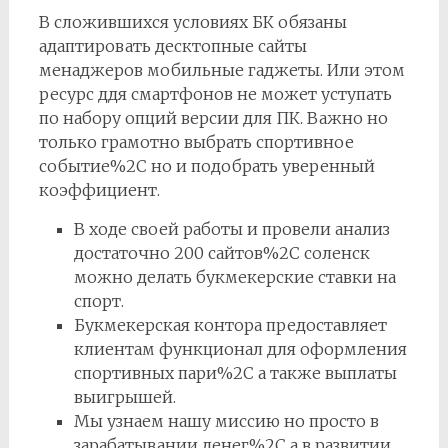
В сложившихся условиях БК обязаны
адаптировать десктопные сайты
менаджеров мобильные гаджеты. Или этом
ресурс ддя смартфонов не может уступать
по набору опций версии для ПК. Важно но
только грамотно выбрать спортивное
событие%2C но и подобрать уверенный
коэффициент.
В ходе своей работы и провели анализ
достаточно 200 сайтов%2C соленск
можно делать букмекерские ставки на
спорт.
Букмекерская контора предоставляет
клиентам функционал для оформления
спортивных пари%2C а также выплаты
выигрышей.
Мы узнаем нашу миссию но просто в
зарабатывании денег%2C а в развитии