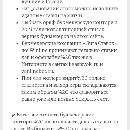
лучшие и России.
На“ „основании этого можно исполнить
удачные ставки на матчи.
Выбрать оркф букмекерскую контору и
2023 году позволят полный список
верных букмекеров на этом сайте.
Букмекерские компании «Лига Ставок»
же Winline принимают легально ставки
как и оффлайне%2C так же в
Интернете в сайтах ligastavok. ru и
winlinebet. ru.
При что эксперт видит%2C только
статистика и выход игры складываются
таким образом%2C что фаворит все
равно уже или поздно открыть счет.
✔️ Есть зависимости букмекерские
конторы%2C их позволяют делать ставки на
спорт. Выбирайте ту%2C которая вас