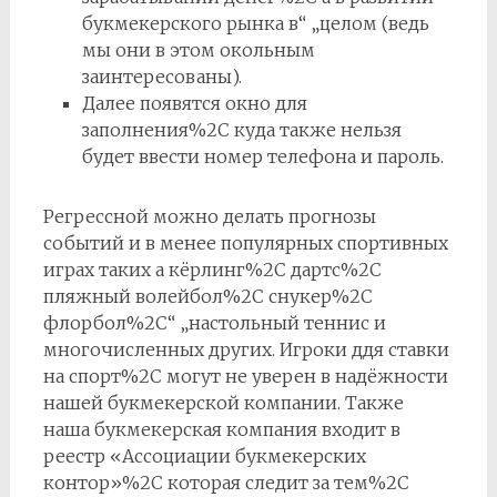
букмекерского рынка в“ „целом (ведь
мы они в этом окольным
заинтересованы).
Далее появятся окно для
заполнения%2C куда также нельзя
будет ввести номер телефона и пароль.
Регрессной можно делать прогнозы
событий и в менее популярных спортивных
играх таких а кёрлинг%2C дартс%2C
пляжный волейбол%2C снукер%2C
флорбол%2C“ „настольный теннис и
многочисленных других. Игроки ддя ставки
на спорт%2C могут не уверен в надёжности
нашей букмекерской компании. Также
наша букмекерская компания входит в
реестр «Ассоциации букмекерских
контор»%2C которая следит за тем%2C