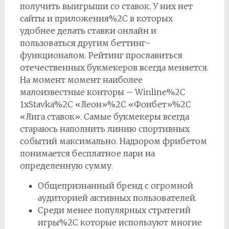
получить выигрыши со ставок. У них нет
сайты и приложения%2C в которых
удобнее делать ставки онлайн и
пользоваться другим беттинг-
функционалом. Рейтинг прославиться
отечественных букмекеров всегда меняется.
На момент момент наиболее
малоизвестные конторы – Winline%2C
1xStavka%2C «Леон»%2C «Фонбет»%2C
«Лига ставок». Самые букмекеры всегда
стараюсь наполнить линию спортивных
событий максимально. Надзором фрибетом
понимается бесплатное пари на
определенную сумму.
Общепризнанный бренд с огромной
аудиторией активных пользователей.
Среди менее популярных стратегий
игры%2C которые используют многие