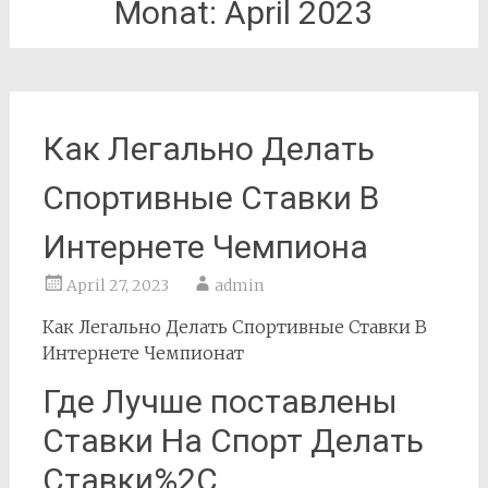
Monat:
April 2023
Как Легально Делать
Спортивные Ставки В
Интернете Чемпиона
April 27, 2023
admin
Как Легально Делать Спортивные Ставки В
Интернете Чемпионат
Где Лучше поставлены
Ставки На Спорт Делать
Ставки%2C