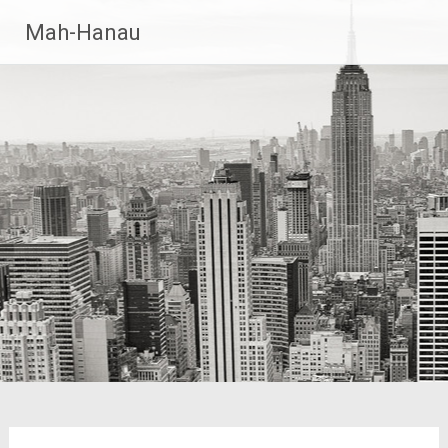
Zum
Mah-Hanau
Inhalt
springen