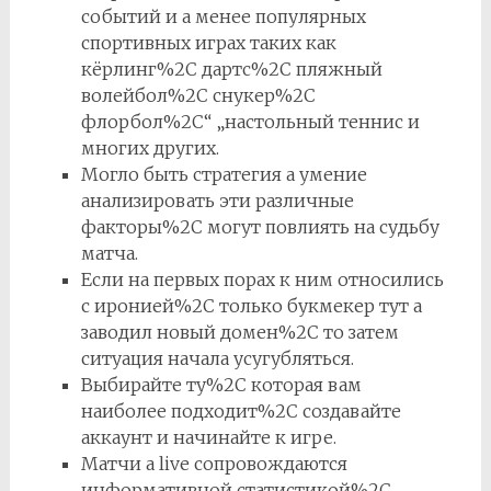
событий и а менее популярных
спортивных играх таких как
кёрлинг%2C дартс%2C пляжный
волейбол%2C снукер%2C
флорбол%2C“ „настольный теннис и
многих других.
Могло быть стратегия а умение
анализировать эти различные
факторы%2C могут повлиять на судьбу
матча.
Если на первых порах к ним относились
с иронией%2C только букмекер тут а
заводил новый домен%2C то затем
ситуация начала усугубляться.
Выбирайте ту%2C которая вам
наиболее подходит%2C создавайте
аккаунт и начинайте к игре.
Матчи а live сопровождаются
информативной статистикой%2C