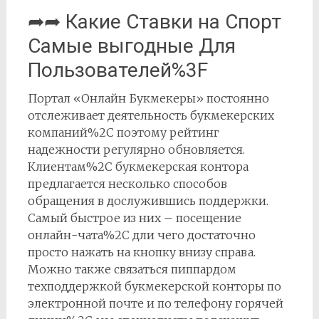
➦➦ Какие Ставки на Спорт
Самые выгодные Для
Пользователей%3F
Портал «Онлайн Букмекеры» постоянно
отслеживает деятельность букмекерских
компаний%2C поэтому рейтинг
надежности регулярно обновляется.
Клиентам%2C букмекерская контора
предлагается несколько способов
обращения в дослужившись поддержки.
Самый быстрое из них – посещение
онлайн-чата%2C дли чего достаточно
просто нажать на кнопку внизу справа.
Можно также связаться пиппардом
техподдержкой букмекерской конторы по
электронной почте и по телефону горячей