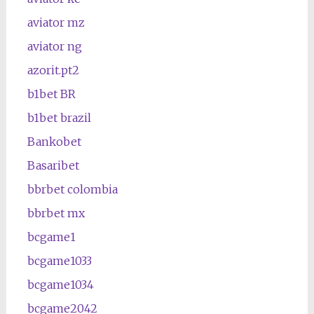
aviator mz
aviator ng
azorit.pt2
b1bet BR
b1bet brazil
Bankobet
Basaribet
bbrbet colombia
bbrbet mx
bcgame1
bcgame1033
bcgame1034
bcgame2042