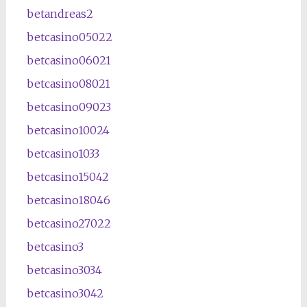
betandreas2
betcasino05022
betcasino06021
betcasino08021
betcasino09023
betcasino10024
betcasino1033
betcasino15042
betcasino18046
betcasino27022
betcasino3
betcasino3034
betcasino3042