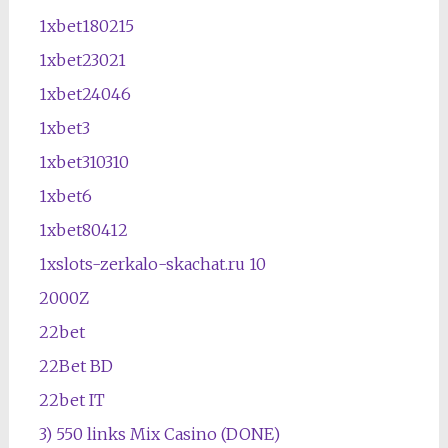
1xbet180215
1xbet23021
1xbet24046
1xbet3
1xbet310310
1xbet6
1xbet80412
1xslots-zerkalo-skachat.ru 10
2000Z
22bet
22Bet BD
22bet IT
3) 550 links Mix Casino (DONE)