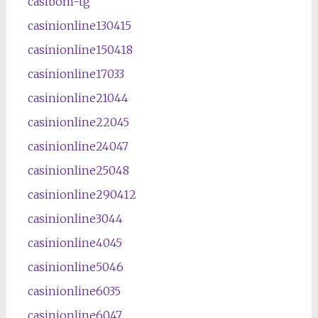
casibom-tg
casinionline130415
casinionline150418
casinionline17033
casinionline21044
casinionline22045
casinionline24047
casinionline25048
casinionline290412
casinionline3044
casinionline4045
casinionline5046
casinionline6035
casinionline6047