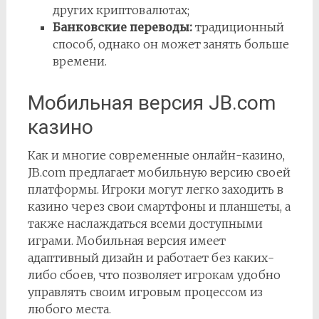
других криптовалютах;
Банковские переводы:
традиционный
способ, однако он может занять больше
времени.
Мобильная версия JB.com
казино
Как и многие современные онлайн-казино,
JB.com предлагает мобильную версию своей
платформы. Игроки могут легко заходить в
казино через свои смартфоны и планшеты, а
также наслаждаться всеми доступными
играми. Мобильная версия имеет
адаптивный дизайн и работает без каких-
либо сбоев, что позволяет игрокам удобно
управлять своим игровым процессом из
любого места.