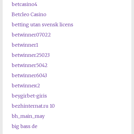
betcasino4
Betcleo Casino
betting utan svensk licens
betwinner07022
betwinner1
betwinner25023
betwinner5042
betwinner6043
betwinneк2
beygirbet-giris
bezhinternat.ru 10
bh_main_may
big bass de