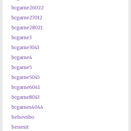
bcgame26022
bcgame27012
bcgame28021
bcgame3
bcgame3043
bcgame4
bcgame5
bcgame5045
bcgame6041
bcgame8043
bcgames4044
behovsbo
benesit