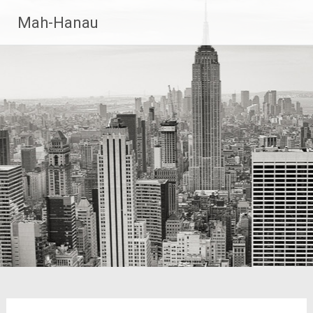
Zum
Mah-Hanau
Inhalt
springen