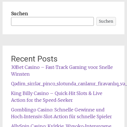
Suchen
Suchen
Recent Posts
30Bet Casino – Fast‑Track Gaming voor Snelle
Winsten
Qədim_sirrlər_pinco_slotunda_canlanır_firavanlıq_və
King Billy Casino – Quick‑Hit Slots & Live
Action for the Speed‑Seeker
Gomblingo Casino: Schnelle Gewinne und
Hoch‑Intensiv‑Slot‑Action für schnelle Spieler
AllySpin Casino: Krótkie, Wysoko‑Intensywne