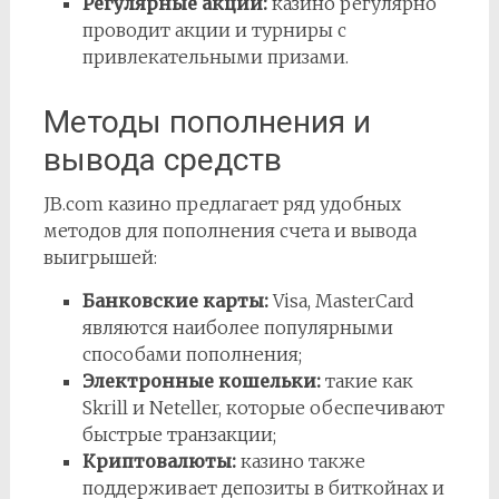
Регулярные акции:
казино регулярно
проводит акции и турниры с
привлекательными призами.
Методы пополнения и
вывода средств
JB.com казино предлагает ряд удобных
методов для пополнения счета и вывода
выигрышей:
Банковские карты:
Visa, MasterCard
являются наиболее популярными
способами пополнения;
Электронные кошельки:
такие как
Skrill и Neteller, которые обеспечивают
быстрые транзакции;
Криптовалюты:
казино также
поддерживает депозиты в биткойнах и