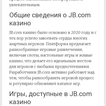
увлекательным.
Общие сведения о JB.com
казино
JB.com казино было основано в 2020 году и с
тех пор успело завоевать сердца многих
азартных игроков. Платформа предлагает
разнообразные игровые развлечения,
включая слоты, настольные игры и живые
казино, что делает его идеальным местом
для игроков с любыми предпочтениями.
Разработчики JB.com активно работают над
тем, чтобы разнообразить игровой процесс
и регулярно обновляют каталог игр.
Игры, доступные в JB.com
казино