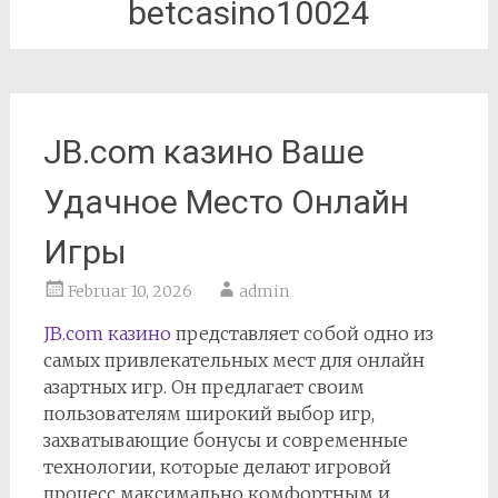
betcasino10024
JB.com казино Ваше
Удачное Место Онлайн
Игры
Februar 10, 2026
admin
JB.com казино
представляет собой одно из
самых привлекательных мест для онлайн
азартных игр. Он предлагает своим
пользователям широкий выбор игр,
захватывающие бонусы и современные
технологии, которые делают игровой
процесс максимально комфортным и