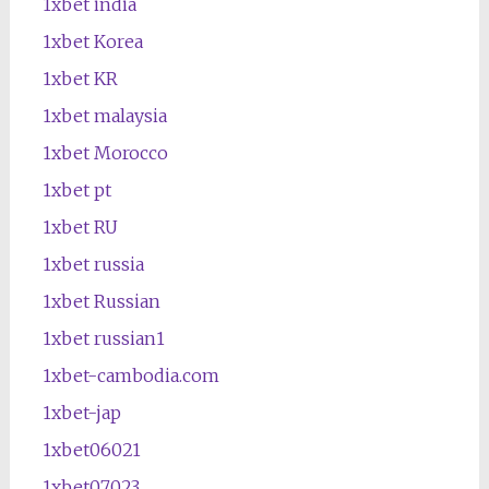
1xbet india
1xbet Korea
1xbet KR
1xbet malaysia
1xbet Morocco
1xbet pt
1xbet RU
1xbet russia
1xbet Russian
1xbet russian1
1xbet-cambodia.com
1xbet-jap
1xbet06021
1xbet07023