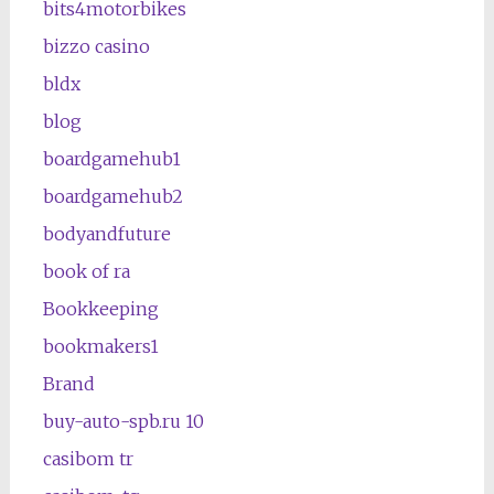
bits4motorbikes
bizzo casino
bldx
blog
boardgamehub1
boardgamehub2
bodyandfuture
book of ra
Bookkeeping
bookmakers1
Brand
buy-auto-spb.ru 10
casibom tr