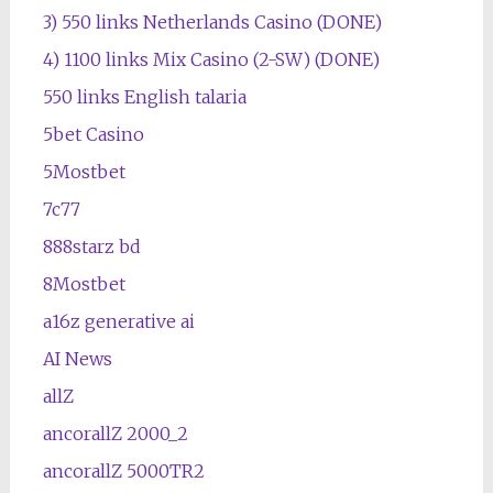
3) 550 links Netherlands Casino (DONE)
4) 1100 links Mix Casino (2-SW) (DONE)
550 links English talaria
5bet Casino
5Mostbet
7c77
888starz bd
8Mostbet
a16z generative ai
AI News
allZ
ancorallZ 2000_2
ancorallZ 5000TR2