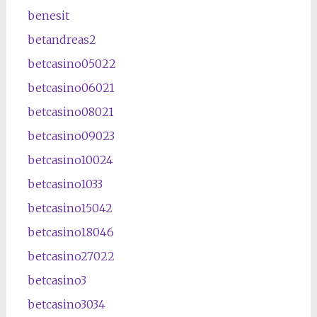
benesit
betandreas2
betcasino05022
betcasino06021
betcasino08021
betcasino09023
betcasino10024
betcasino1033
betcasino15042
betcasino18046
betcasino27022
betcasino3
betcasino3034