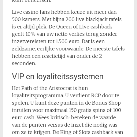
kunt beheersen.
Live casino fans hebben keuze uit meer dan
500 kamers. Met bijna 200 live blackjack tafels
is er altijd plek. De Queen of Live cashback
geeft 10% van uw netto verlies terug zonder
inzetvereisten tot 1.500 euro. Dat is een
zeldzame, eerlijke voorwaarde. De meeste tafels
hebben een reactietijd van onder de 2
seconden.
VIP en loyaliteitssystemen
Het Path of the Aristocrat is hun
loyaliteitsprogramma. U verdient RCP door te
spelen. U kunt deze punten in de Bonus Shop
inruilen voor maximaal 150 gratis spins of 100
euro cash. Wees kritisch: bereken de waarde
van de punten versus de inzet die nodig was
om ze te krijgen. De King of Slots cashback van