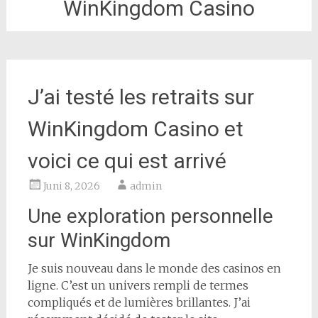
WinKingdom Casino
J’ai testé les retraits sur
WinKingdom Casino et
voici ce qui est arrivé
Juni 8, 2026
admin
Une exploration personnelle
sur WinKingdom
Je suis nouveau dans le monde des casinos en
ligne. C’est un univers rempli de termes
compliqués et de lumières brillantes. J’ai