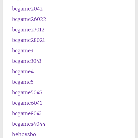
bcgame2042
bcgame26022
bcgame27012
bcgame28021
bcgame3
bcgame3043
bcgame4
bcgame5
bcgame5045
bcgame6041
bcgame8043
bcgames4044
behovsbo