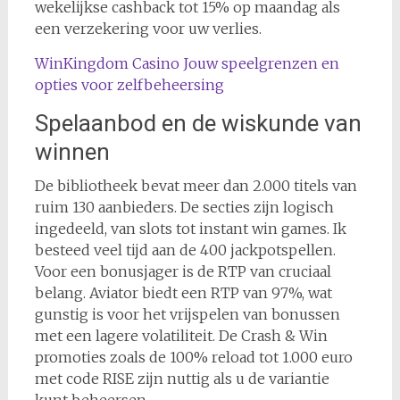
wekelijkse cashback tot 15% op maandag als
een verzekering voor uw verlies.
WinKingdom Casino Jouw speelgrenzen en
opties voor zelfbeheersing
Spelaanbod en de wiskunde van
winnen
De bibliotheek bevat meer dan 2.000 titels van
ruim 130 aanbieders. De secties zijn logisch
ingedeeld, van slots tot instant win games. Ik
besteed veel tijd aan de 400 jackpotspellen.
Voor een bonusjager is de RTP van cruciaal
belang. Aviator biedt een RTP van 97%, wat
gunstig is voor het vrijspelen van bonussen
met een lagere volatiliteit. De Crash & Win
promoties zoals de 100% reload tot 1.000 euro
met code RISE zijn nuttig als u de variantie