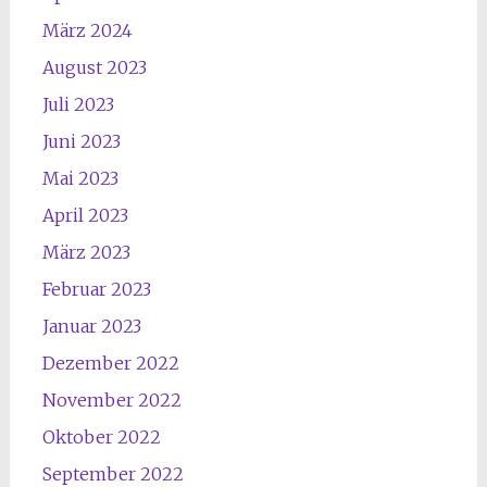
März 2024
August 2023
Juli 2023
Juni 2023
Mai 2023
April 2023
März 2023
Februar 2023
Januar 2023
Dezember 2022
November 2022
Oktober 2022
September 2022