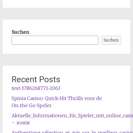
Suchen
Suchen
Recent Posts
test-1786268771-2063
Spinia Casino: Quick‑Hit Thrills voor de
On‑the‑Go Speler
Aktuelle_Informationen_für_Spieler_mit_online_cas
– копія
Authentique_sélection_et_avis_sur_le_meilleur_casin