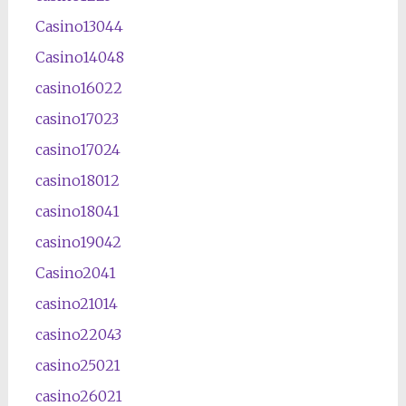
Casino13044
Casino14048
casino16022
casino17023
casino17024
casino18012
casino18041
casino19042
Casino2041
casino21014
casino22043
casino25021
casino26021