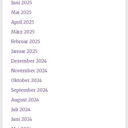
Juni 2025
Mai 2025
April 2025
März 2025
Februar 2025
Januar 2025
Dezember 2024
November 2024
Oktober 2024
September 2024
August 2024
Juli 2024
Juni 2024