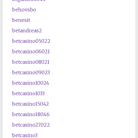
behovsbo
benesit
betandreas2
betcasino05022
betcasino06021
betcasino08021
betcasino09023
betcasino10024
betcasino1033
betcasino15042
betcasino18046
betcasino27022
betcasino3