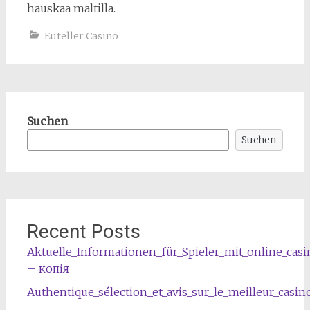
hauskaa maltilla.
Euteller Casino
Suchen
Suchen
Recent Posts
Aktuelle_Informationen_für_Spieler_mit_online_cas
– копія
Authentique_sélection_et_avis_sur_le_meilleur_casin