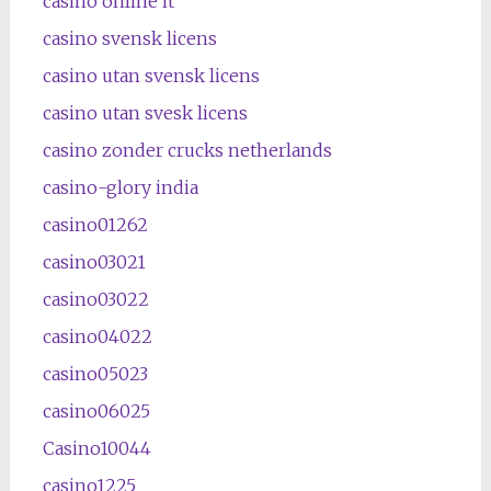
casinò online it
casino svensk licens
casino utan svensk licens
casino utan svesk licens
casino zonder crucks netherlands
casino-glory india
casino01262
casino03021
casino03022
casino04022
casino05023
casino06025
Casino10044
casino1225