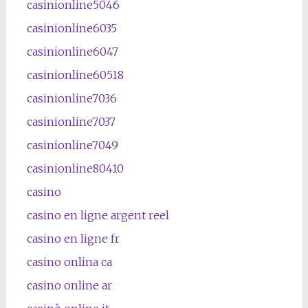
casinionline5046
casinionline6035
casinionline6047
casinionline60518
casinionline7036
casinionline7037
casinionline7049
casinionline80410
casino
casino en ligne argent reel
casino en ligne fr
casino onlina ca
casino online ar