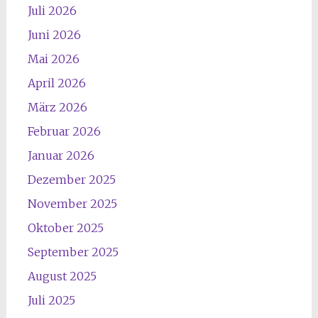
Juli 2026
Juni 2026
Mai 2026
April 2026
März 2026
Februar 2026
Januar 2026
Dezember 2025
November 2025
Oktober 2025
September 2025
August 2025
Juli 2025