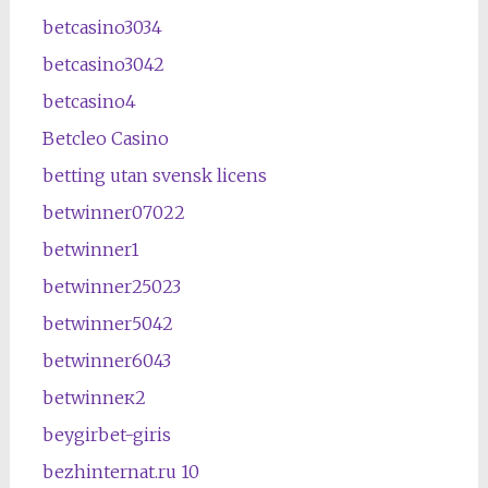
betcasino3034
betcasino3042
betcasino4
Betcleo Casino
betting utan svensk licens
betwinner07022
betwinner1
betwinner25023
betwinner5042
betwinner6043
betwinneк2
beygirbet-giris
bezhinternat.ru 10