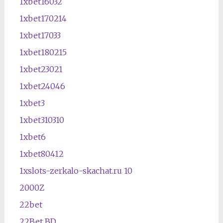
1xbet16032
1xbet170214
1xbet17033
1xbet180215
1xbet23021
1xbet24046
1xbet3
1xbet310310
1xbet6
1xbet80412
1xslots-zerkalo-skachat.ru 10
2000Z
22bet
22Bet BD