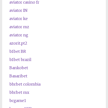
aviator casino fr
aviator IN
aviator ke
aviator mz
aviator ng
azorit.pt2
b1bet BR
b1bet brazil
Bankobet
Basaribet
bbrbet colombia
bbrbet mx
bcgame1