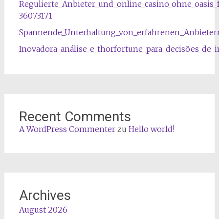
Regulierte_Anbieter_und_online_casino_ohne_oasis
36073171
Spannende_Unterhaltung_von_erfahrenen_Anbietern
Inovadora_análise_e_thorfortune_para_decisões_de_i
Recent Comments
A WordPress Commenter
zu
Hello world!
Archives
August 2026