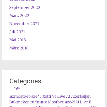
September 2022
März 2022
November 2021
Juli 2021
Mai 2018
März 2018
Categories
– 499
:azmostbet-aze45 Xətti Və Live At Azerbaijan
Bukmeker::ruлиния Mostbet-aze45 И Live В