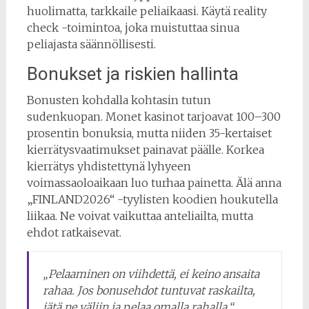
huolimatta, tarkkaile peliaikaasi. Käytä reality
check -toimintoa, joka muistuttaa sinua
peliajasta säännöllisesti.
Bonukset ja riskien hallinta
Bonusten kohdalla kohtasin tutun
sudenkuopan. Monet kasinot tarjoavat 100–300
prosentin bonuksia, mutta niiden 35-kertaiset
kierrätysvaatimukset painavat päälle. Korkea
kierrätys yhdistettynä lyhyeen
voimassaoloaikaan luo turhaa painetta. Älä anna
„FINLAND2026“ -tyylisten koodien houkutella
liikaa. Ne voivat vaikuttaa anteliailta, mutta
ehdot ratkaisevat.
„Pelaaminen on viihdettä, ei keino ansaita
rahaa. Jos bonusehdot tuntuvat raskailta,
jätä ne väliin ja pelaa omalla rahalla.“