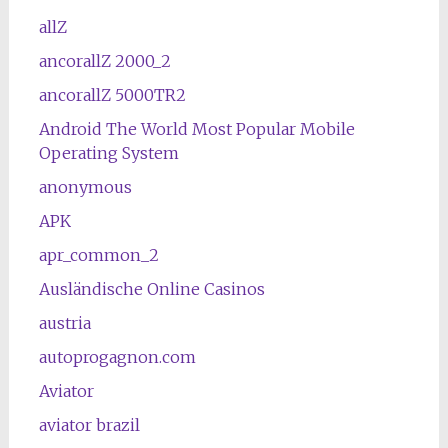
allZ
ancorallZ 2000_2
ancorallZ 5000TR2
Android The World Most Popular Mobile
Operating System
anonymous
APK
apr_common_2
Ausländische Online Casinos
austria
autoprogagnon.com
Aviator
aviator brazil