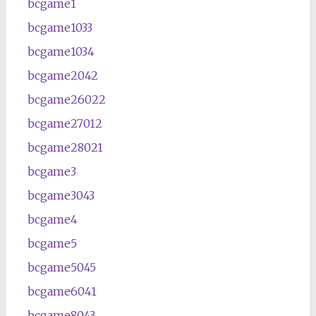
bcgame1
bcgame1033
bcgame1034
bcgame2042
bcgame26022
bcgame27012
bcgame28021
bcgame3
bcgame3043
bcgame4
bcgame5
bcgame5045
bcgame6041
bcgame8043