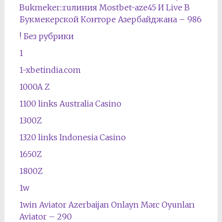
Bukmeker::ruлиния Mostbet-aze45 И Live В
Букмекерской Конторе Азербайджана – 986
! Без рубрики
1
1-xbetindia.com
1000A Z
1100 links Australia Casino
1300Z
1320 links Indonesia Casino
1650Z
1800Z
1w
1win Aviator Azerbaijan Onlayn Mərc Oyunları
Aviator – 290