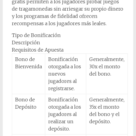
gratis permiten a los jugadores probar juegos
de tragamonedas sin arriesgar su propio dinero
y los programas de fidelidad ofrecen
recompensas a los jugadores más leales.
Tipo de Bonificación
Descripción
Requisitos de Apuesta
Bono de
Bonificación
Generalmente,
Bienvenida
otorgada a los
30x el monto
nuevos
del bono.
jugadores al
registrarse.
Bono de
Bonificación
Generalmente,
Depósito
otorgada a los
35x el monto
jugadores al
del bono y el
realizar un
depósito.
depósito.