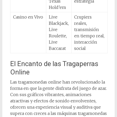
Texas
estrategia
Hold’em
Casino en Vivo
Live
Crupiers
Blackjack,
reales,
Live
transmisión
Roulette,
en tiempo real,
Live
interacción
Baccarat
social
El Encanto de las Tragaperras
Online
Las tragamonedas online han revolucionado la
forma en que la gente disfruta del juego de azar.
Con sus gráficos vibrantes, animaciones
atractivas y efectos de sonido envolventes,
ofrecen una experiencia visual y auditiva que
supera con creces a las máquinas tragamonedas