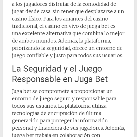
a los jugadores disfrutar de la comodidad de
jugar desde casa, sin tener que desplazarse a un
casino físico. Para los amantes del casino
tradicional, el casino en vivo de juega bet es
una excelente alternativa que combina lo mejor
de ambos mundos. Además, la plataforma,
priorizando la seguridad, ofrece un entorno de
juego confiable y justo para todos sus usuarios.
La Seguridad y el Juego
Responsable en Juga Bet
Juga bet se compromete a proporcionar un
entorno de juego seguro y responsable para
todos sus usuarios. La plataforma utiliza
tecnologías de encriptación de última
generación para proteger la información
personal y financiera de sus jugadores. Además,
juega bet trabaja en colaboración con