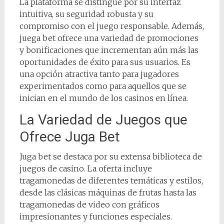
La plataforma se distingue por su interfaz
intuitiva, su seguridad robusta y su
compromiso con el juego responsable. Además,
juega bet ofrece una variedad de promociones
y bonificaciones que incrementan aún más las
oportunidades de éxito para sus usuarios. Es
una opción atractiva tanto para jugadores
experimentados como para aquellos que se
inician en el mundo de los casinos en línea.
La Variedad de Juegos que
Ofrece Juga Bet
Juga bet se destaca por su extensa biblioteca de
juegos de casino. La oferta incluye
tragamonedas de diferentes temáticas y estilos,
desde las clásicas máquinas de frutas hasta las
tragamonedas de video con gráficos
impresionantes y funciones especiales.