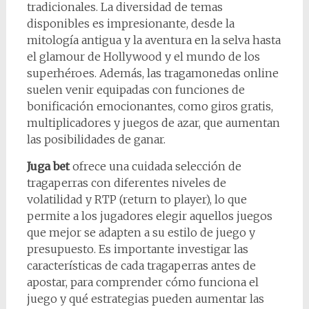
tradicionales. La diversidad de temas
disponibles es impresionante, desde la
mitología antigua y la aventura en la selva hasta
el glamour de Hollywood y el mundo de los
superhéroes. Además, las tragamonedas online
suelen venir equipadas con funciones de
bonificación emocionantes, como giros gratis,
multiplicadores y juegos de azar, que aumentan
las posibilidades de ganar.
Juga bet
ofrece una cuidada selección de
tragaperras con diferentes niveles de
volatilidad y RTP (return to player), lo que
permite a los jugadores elegir aquellos juegos
que mejor se adapten a su estilo de juego y
presupuesto. Es importante investigar las
características de cada tragaperras antes de
apostar, para comprender cómo funciona el
juego y qué estrategias pueden aumentar las