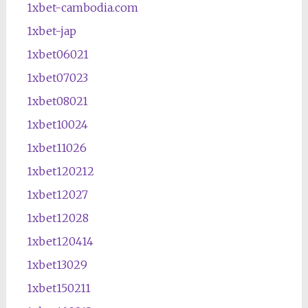
1xbet-cambodia.com
1xbet-jap
1xbet06021
1xbet07023
1xbet08021
1xbet10024
1xbet11026
1xbet120212
1xbet12027
1xbet12028
1xbet120414
1xbet13029
1xbet150211