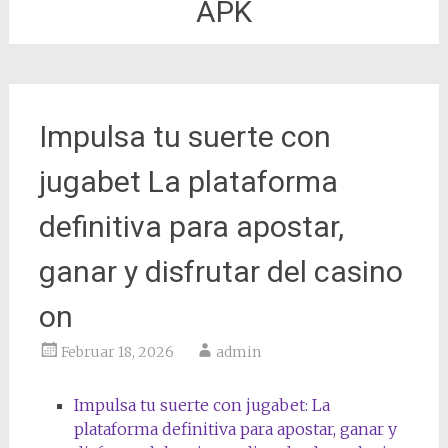
APK
Impulsa tu suerte con
jugabet La plataforma
definitiva para apostar,
ganar y disfrutar del casino
on
Februar 18, 2026
admin
Impulsa tu suerte con jugabet: La
plataforma definitiva para apostar, ganar y