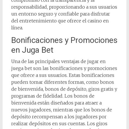
compromiso con la transparencia y la
responsabilidad, proporcionando a sus usuarios
un entorno seguro y confiable para disfrutar
del entretenimiento que ofrece el casino en
línea.
Bonificaciones y Promociones
en Juga Bet
Una de las principales ventajas de jugar en
juega bet son las bonificaciones y promociones
que ofrece a sus usuarios. Estas bonificaciones
pueden tomar diferentes formas, como bonos
de bienvenida, bonos de depósito, giros gratis y
programas de fidelidad. Los bonos de
bienvenida están diseñados para atraer a
nuevos jugadores, mientras que los bonos de
depósito recompensan a los jugadores por
realizar depósitos en sus cuentas. Los giros