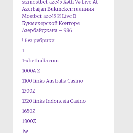
:azmostbet-aze45 Xətti Və Live At
Azerbaijan Bukmeker::ruлиния
Mostbet-aze45 И Live В
Букмекерской Конторе
Азербайджана – 986
! Без рубрики
1
1-xbetindia.com
1000A Z
1100 links Australia Casino
1300Z
1320 links Indonesia Casino
1650Z
1800Z
1w