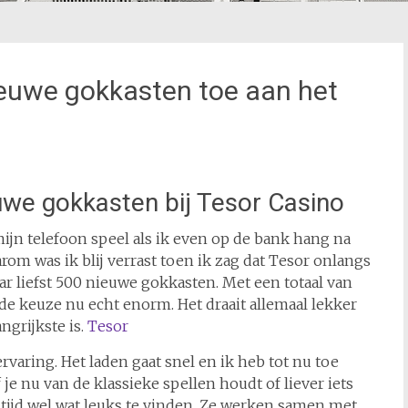
ieuwe gokkasten toe aan het
uwe gokkasten bij Tesor Casino
 mijn telefoon speel als ik even op de bank hang na
rom was ik blij verrast toen ik zag dat Tesor onlangs
 liefst 500 nieuwe gokkasten. Met een totaal van
de keuze nu echt enorm. Het draait allemaal lekker
ngrijkste is.
Tesor
rvaring. Het laden gaat snel en ik heb tot nu toe
je nu van de klassieke spellen houdt of liever iets
ltijd wel wat leuks te vinden. Ze werken samen met