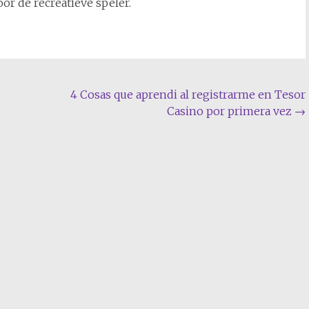
oor de recreatieve speler.
4 Cosas que aprendi al registrarme en Tesor
Casino por primera vez
→