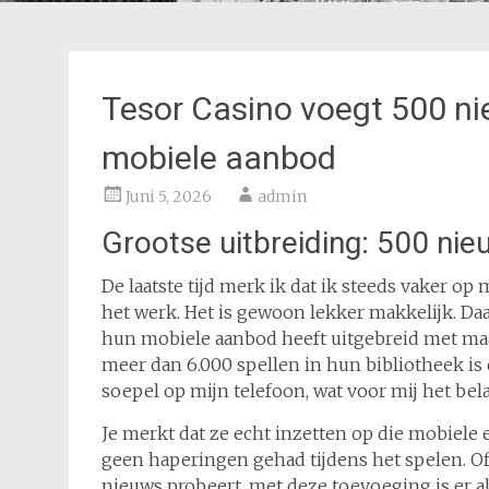
Tesor Casino voegt 500 n
mobiele aanbod
Juni 5, 2026
admin
Grootse uitbreiding: 500 nie
De laatste tijd merk ik dat ik steeds vaker op
het werk. Het is gewoon lekker makkelijk. Daa
hun mobiele aanbod heeft uitgebreid met maar
meer dan 6.000 spellen in hun bibliotheek is 
soepel op mijn telefoon, wat voor mij het bela
Je merkt dat ze echt inzetten op die mobiele e
geen haperingen gehad tijdens het spelen. Of 
nieuws probeert, met deze toevoeging is er a