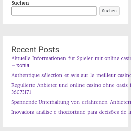
Suchen
Suchen
Recent Posts
Aktuelle_Informationen_für_Spieler_mit_online_cas
– копія
Authentique_sélection_et_avis_sur_le_meilleur_casin
Regulierte_Anbieter_und_online_casino_ohne_oasis
36073171
Spannende_Unterhaltung_von_erfahrenen_Anbietern
Inovadora_análise_e_thorfortune_para_decisões_de_i