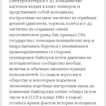
(электроскутера и т. п.). Большинство
кастомов входят в класс чопперов, и
представляют собой мотоциклы,
построенные на заказ частично из серийных
деталей (двигатель, тормоза, колёса и т. д.),
частично из созданных самим
изготовителем (рама, бак, крылья). Оба
государства с помощью полицейских мер и
пиара пытались бороться с имевшимися
правонарушениями со стороны
группировок байкеров путём давления на
мотоциклетное сообщество вообще,
включая и обычных законопослушных
пользователей. Со спадом агрессии в
обществе и некоторым подъёмом
экономики подобные настроения ушли, но
появление байкерских outlaw-«банд» (в том
числе и в СССР в конце 1980-х годов)
осталось ярким фактом истории мотоцикла,