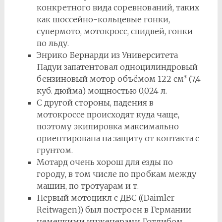
конкретного вида соревнований, таких
как шоссейно-кольцевые гонки,
супермото, мотокросс, спидвей, гонки
по льду.
Энрико Бернарди из Университета
Падуи запатентовал одноцилиндровый
бензиновый мотор объёмом 122 см³ (7,4
куб. дюйма) мощностью 0,024 л.
С другой стороны, падения в
мотокроссе происходят куда чаще,
поэтому экипировка максимально
ориентирована на защиту от контакта с
грунтом.
Мотард очень хорош для езды по
городу, в том числе по пробкам между
машин, по тротуарам и т.
Первый мотоцикл с ДВС ((Daimler
Reitwagen)) был построен в Германии
немецкими инженерами Готлибом