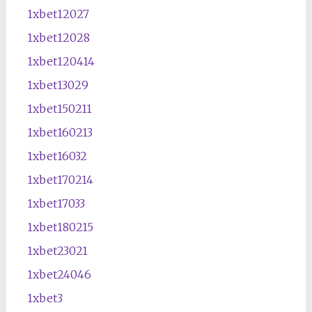
1xbet12027
1xbet12028
1xbet120414
1xbet13029
1xbet150211
1xbet160213
1xbet16032
1xbet170214
1xbet17033
1xbet180215
1xbet23021
1xbet24046
1xbet3