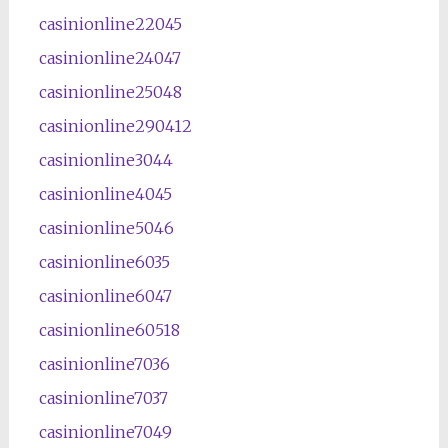
casinionline22045
casinionline24047
casinionline25048
casinionline290412
casinionline3044
casinionline4045
casinionline5046
casinionline6035
casinionline6047
casinionline60518
casinionline7036
casinionline7037
casinionline7049