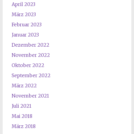
April 2023
März 2023
Februar 2023
Januar 2023
Dezember 2022
November 2022
Oktober 2022
September 2022
März 2022
November 2021
Juli 2021
Mai 2018
März 2018