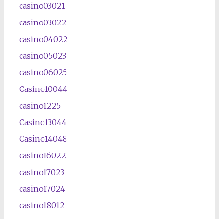
casino03021
casino03022
casino04022
casino05023
casino06025
Casino10044
casino1225
Casino13044
Casino14048
casino16022
casino17023
casino17024
casino18012