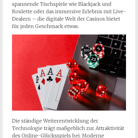
spannende Tischspiele wie Blackjack und
Roulette oder das immersive Erlebnis mit Live-
Dealern – die digitale Welt der Casinos bietet
für jeden Geschmack etwas.
Die ständige Weiterentwicklung der
Technologie trägt maßgeblich zur Attraktivität
des Online-Glücksspiels bei. Moderne