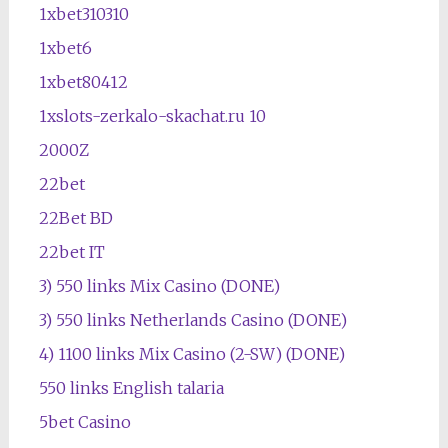
1xbet310310
1xbet6
1xbet80412
1xslots-zerkalo-skachat.ru 10
2000Z
22bet
22Bet BD
22bet IT
3) 550 links Mix Casino (DONE)
3) 550 links Netherlands Casino (DONE)
4) 1100 links Mix Casino (2-SW) (DONE)
550 links English talaria
5bet Casino