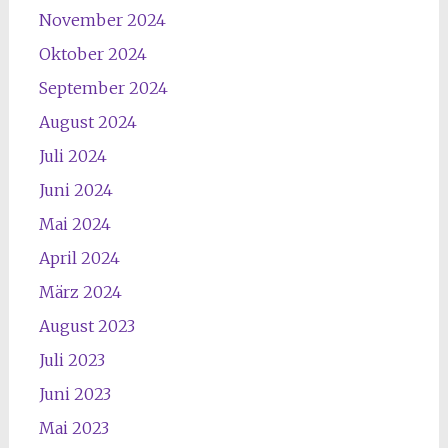
November 2024
Oktober 2024
September 2024
August 2024
Juli 2024
Juni 2024
Mai 2024
April 2024
März 2024
August 2023
Juli 2023
Juni 2023
Mai 2023