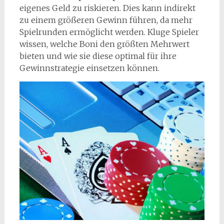
eigenes Geld zu riskieren. Dies kann indirekt
zu einem größeren Gewinn führen, da mehr
Spielrunden ermöglicht werden. Kluge Spieler
wissen, welche Boni den größten Mehrwert
bieten und wie sie diese optimal für ihre
Gewinnstrategie einsetzen können.