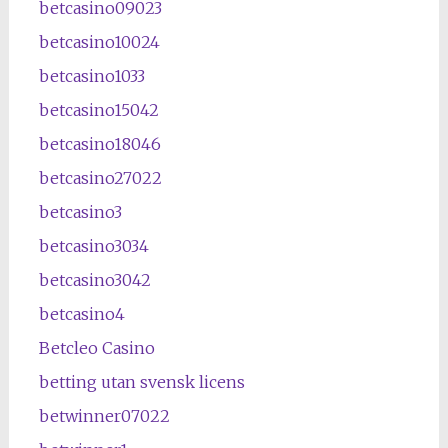
betcasino09023
betcasino10024
betcasino1033
betcasino15042
betcasino18046
betcasino27022
betcasino3
betcasino3034
betcasino3042
betcasino4
Betcleo Casino
betting utan svensk licens
betwinner07022