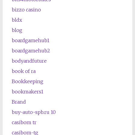
bizzo casino
bldx
blog
boardgamehub1
boardgamehub2
bodyandfuture
book of ra
Bookkeeping
bookmakers1
Brand
buy-auto-spb.ru 10
casibom tr
casibom-tg