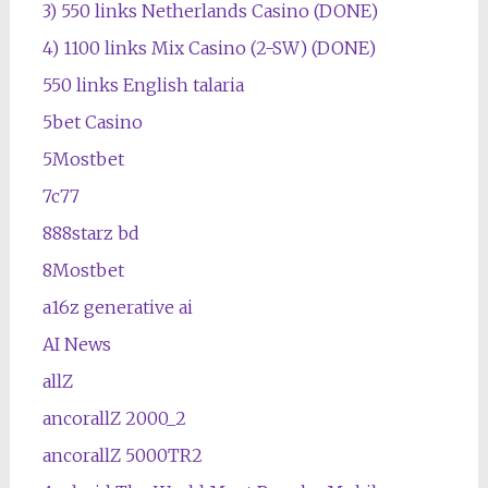
3) 550 links Netherlands Casino (DONE)
4) 1100 links Mix Casino (2-SW) (DONE)
550 links English talaria
5bet Casino
5Mostbet
7c77
888starz bd
8Mostbet
a16z generative ai
AI News
allZ
ancorallZ 2000_2
ancorallZ 5000TR2