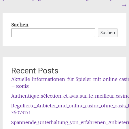
→
Suchen
Suchen
Recent Posts
Aktuelle_Informationen_für_Spieler_mit_online_cas
– копія
Authentique_sélection_et_avis_sur_le_meilleur_casin
Regulierte_Anbieter_und_online_casino_ohne_oasis
36073171
Spannende_Unterhaltung_von_erfahrenen_Anbietern