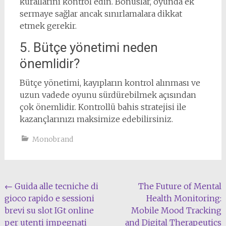
kurallarını kontrol edin. Bonuslar, oyunda ek
sermaye sağlar ancak sınırlamalara dikkat
etmek gerekir.
5. Bütçe yönetimi neden
önemlidir?
Bütçe yönetimi, kayıpların kontrol alınması ve
uzun vadede oyunu sürdürebilmek açısından
çok önemlidir. Kontrollü bahis stratejisi ile
kazançlarınızı maksimize edebilirsiniz.
Monobrand
Beitragsnavigation
←
Guida alle tecniche di
The Future of Mental
gioco rapido e sessioni
Health Monitoring:
brevi su slot IGt online
Mobile Mood Tracking
per utenti impegnati
and Digital Therapeutics