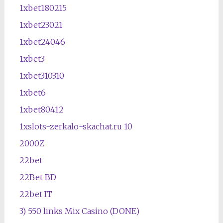
1xbet180215
1xbet23021
1xbet24046
1xbet3
1xbet310310
1xbet6
1xbet80412
1xslots-zerkalo-skachat.ru 10
2000Z
22bet
22Bet BD
22bet IT
3) 550 links Mix Casino (DONE)