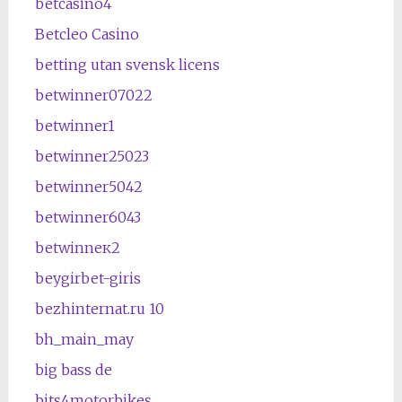
betcasino4
Betcleo Casino
betting utan svensk licens
betwinner07022
betwinner1
betwinner25023
betwinner5042
betwinner6043
betwinneк2
beygirbet-giris
bezhinternat.ru 10
bh_main_may
big bass de
bits4motorbikes