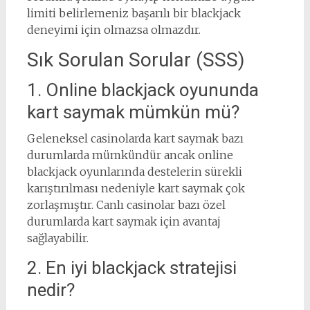
limiti belirlemeniz başarılı bir blackjack
deneyimi için olmazsa olmazdır.
Sık Sorulan Sorular (SSS)
1. Online blackjack oyununda
kart saymak mümkün mü?
Geleneksel casinolarda kart saymak bazı
durumlarda mümkündür ancak online
blackjack oyunlarında destelerin sürekli
karıştırılması nedeniyle kart saymak çok
zorlaşmıştır. Canlı casinolar bazı özel
durumlarda kart saymak için avantaj
sağlayabilir.
2. En iyi blackjack stratejisi
nedir?