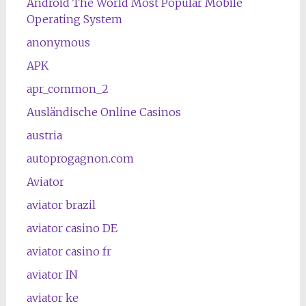
Android The World Most Popular Mobile
Operating System
anonymous
APK
apr_common_2
Ausländische Online Casinos
austria
autoprogagnon.com
Aviator
aviator brazil
aviator casino DE
aviator casino fr
aviator IN
aviator ke