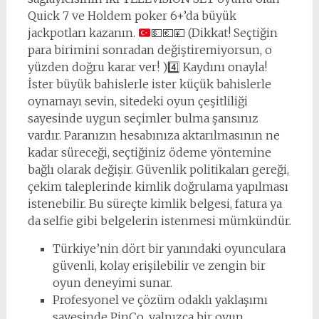
Quick 7 ve Holdem poker 6+’da büyük
jackpotları kazanın.
💵
💶
💴
(Dikkat! Seçtiğin
para birimini sonradan değiştiremiyorsun, o
yüzden doğru karar ver! )
4️⃣
Kaydını onayla!
İster büyük bahislerle ister küçük bahislerle
oynamayı sevin, sitedeki oyun çeşitliliği
sayesinde uygun seçimler bulma şansınız
vardır. Paranızın hesabınıza aktarılmasının ne
kadar süreceği, seçtiğiniz ödeme yöntemine
bağlı olarak değişir. Güvenlik politikaları gereği,
çekim taleplerinde kimlik doğrulama yapılması
istenebilir. Bu süreçte kimlik belgesi, fatura ya
da selfie gibi belgelerin istenmesi mümkündür.
Türkiye’nin dört bir yanındaki oyunculara
güvenli, kolay erişilebilir ve zengin bir
oyun deneyimi sunar.
Profesyonel ve çözüm odaklı yaklaşımı
sayesinde PinCo, yalnızca bir oyun