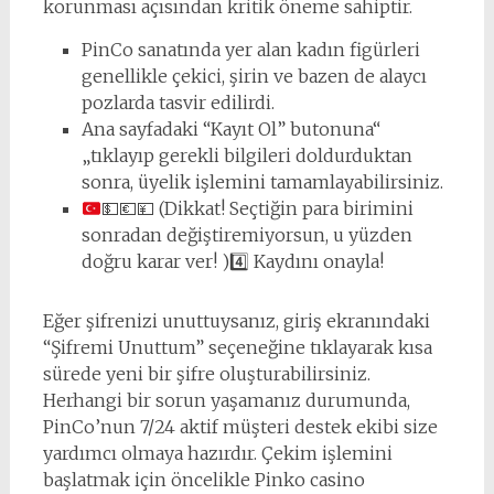
korunması açısından kritik öneme sahiptir.
PinCo sanatında yer alan kadın figürleri
genellikle çekici, şirin ve bazen de alaycı
pozlarda tasvir edilirdi.
Ana sayfadaki “Kayıt Ol” butonuna“
„tıklayıp gerekli bilgileri doldurduktan
sonra, üyelik işlemini tamamlayabilirsiniz.
💵
💶
💴
(Dikkat! Seçtiğin para birimini
sonradan değiştiremiyorsun, u yüzden
doğru karar ver! )
4️⃣
Kaydını onayla!
Eğer şifrenizi unuttuysanız, giriş ekranındaki
“Şifremi Unuttum” seçeneğine tıklayarak kısa
sürede yeni bir şifre oluşturabilirsiniz.
Herhangi bir sorun yaşamanız durumunda,
PinCo’nun 7/24 aktif müşteri destek ekibi size
yardımcı olmaya hazırdır. Çekim işlemini
başlatmak için öncelikle Pinko casino