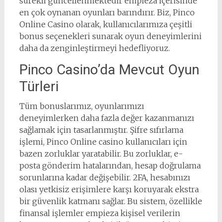
sürekli güncellenmektedir empieza içerisinde
en çok oynanan oyunları barındırır. Biz, Pinco
Online Casino olarak, kullanıcılarımıza çeşitli
bonus seçenekleri sunarak oyun deneyimlerini
daha da zenginleştirmeyi hedefliyoruz.
Pinco Casino’da Mevcut Oyun
Türleri
Tüm bonuslarımız, oyunlarımızı
deneyimlerken daha fazla değer kazanmanızı
sağlamak için tasarlanmıştır. Şifre sıfırlama
işlemi, Pinco Online casino kullanıcıları için
bazen zorluklar yaratabilir. Bu zorluklar, e-
posta gönderim hatalarından, hesap doğrulama
sorunlarına kadar değişebilir. 2FA, hesabınızı
olası yetkisiz erişimlere karşı koruyarak ekstra
bir güvenlik katmanı sağlar. Bu sistem, özellikle
finansal işlemler empieza kişisel verilerin