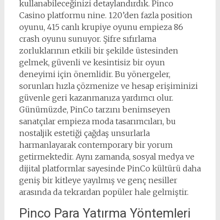
kullanabileceğinizi detaylandırdık. Pinco
Casino platformu nine. 120’den fazla position
oyunu, 415 canlı krupiye oyunu empieza 86
crash oyunu sunuyor. Şifre sıfırlama
zorluklarının etkili bir şekilde üstesinden
gelmek, güvenli ve kesintisiz bir oyun
deneyimi için önemlidir. Bu yönergeler,
sorunları hızla çözmenize ve hesap erişiminizi
güvenle geri kazanmanıza yardımcı olur.
Günümüzde, PinCo tarzını benimseyen
sanatçılar empieza moda tasarımcıları, bu
nostaljik estetiği çağdaş unsurlarla
harmanlayarak contemporary bir yorum
getirmektedir. Aynı zamanda, sosyal medya ve
dijital platformlar sayesinde PinCo kültürü daha
geniş bir kitleye yayılmış ve genç nesiller
arasında da tekrardan popüler hale gelmiştir.
Pinco Para Yatırma Yöntemleri