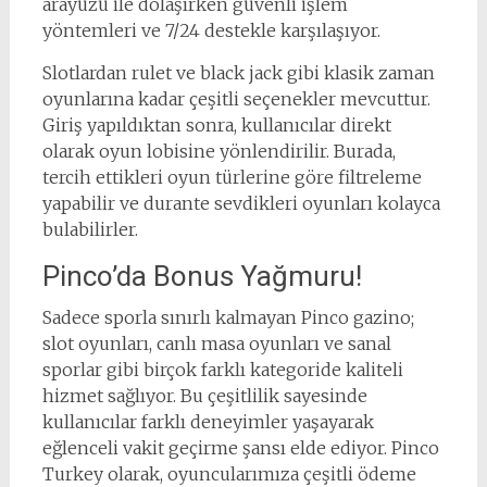
arayüzü ile dolaşırken güvenli işlem
yöntemleri ve 7/24 destekle karşılaşıyor.
Slotlardan rulet ve black jack gibi klasik zaman
oyunlarına kadar çeşitli seçenekler mevcuttur.
Giriş yapıldıktan sonra, kullanıcılar direkt
olarak oyun lobisine yönlendirilir. Burada,
tercih ettikleri oyun türlerine göre filtreleme
yapabilir ve durante sevdikleri oyunları kolayca
bulabilirler.
Pinco’da Bonus Yağmuru!
Sadece sporla sınırlı kalmayan Pinсo gazino;
slot oyunları, canlı masa oyunları ve sanal
sporlar gibi birçok farklı kategoride kaliteli
hizmet sağlıyor. Bu çeşitlilik sayesinde
kullanıcılar farklı deneyimler yaşayarak
eğlenceli vakit geçirme şansı elde ediyor. Pinco
Turkey olarak, oyuncularımıza çeşitli ödeme