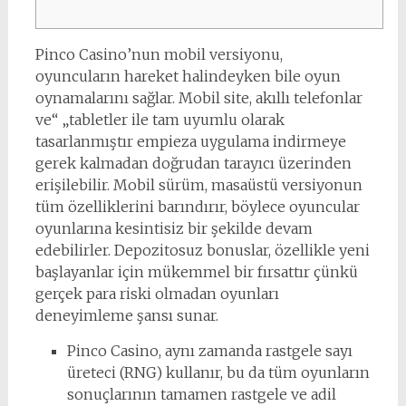
Pinco Casino’nun mobil versiyonu,
oyuncuların hareket halindeyken bile oyun
oynamalarını sağlar. Mobil site, akıllı telefonlar
ve“ „tabletler ile tam uyumlu olarak
tasarlanmıştır empieza uygulama indirmeye
gerek kalmadan doğrudan tarayıcı üzerinden
erişilebilir. Mobil sürüm, masaüstü versiyonun
tüm özelliklerini barındırır, böylece oyuncular
oyunlarına kesintisiz bir şekilde devam
edebilirler. Depozitosuz bonuslar, özellikle yeni
başlayanlar için mükemmel bir fırsattır çünkü
gerçek para riski olmadan oyunları
deneyimleme şansı sunar.
Pinco Casino, aynı zamanda rastgele sayı
üreteci (RNG) kullanır, bu da tüm oyunların
sonuçlarının tamamen rastgele ve adil