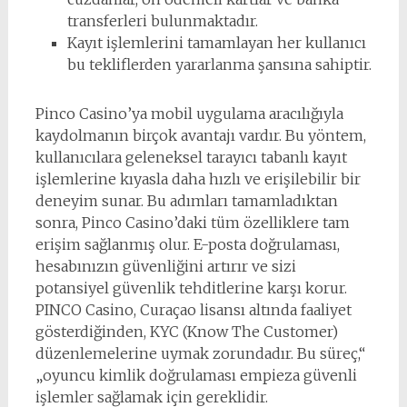
transferleri bulunmaktadır.
Kayıt işlemlerini tamamlayan her kullanıcı
bu tekliflerden yararlanma şansına sahiptir.
Pinco Casino’ya mobil uygulama aracılığıyla
kaydolmanın birçok avantajı vardır. Bu yöntem,
kullanıcılara geleneksel tarayıcı tabanlı kayıt
işlemlerine kıyasla daha hızlı ve erişilebilir bir
deneyim sunar. Bu adımları tamamladıktan
sonra, Pinco Casino’daki tüm özelliklere tam
erişim sağlanmış olur. E-posta doğrulaması,
hesabınızın güvenliğini artırır ve sizi
potansiyel güvenlik tehditlerine karşı korur.
PINCO Casino, Curaçao lisansı altında faaliyet
gösterdiğinden, KYC (Know The Customer)
düzenlemelerine uymak zorundadır. Bu süreç,“
„oyuncu kimlik doğrulaması empieza güvenli
işlemler sağlamak için gereklidir.