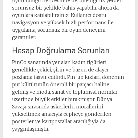
uyumluluğu neticesinde de, dilediğiniz yerden
sorunsuz bir şekilde bahis yapabilir ahora da
oyunlara katılabilirsiniz. Kullanıcı dostu
navigasyon ve yüksek hızlı performans ile
uygulama, sorunsuz bir oyun deneyimi
garantiler.
Hesap Doğrulama Sorunları
PinCo sanatında yer alan kadın figürleri
genellikle çekici, şirin ve bazen de alaycı
pozlarda tasvir edilirdi. Pin-up kızları, dönemin
put kültürünün önemli bir parçası haline
gelmiş ve moda, sanat ve toplumsal normlar
üzerinde büyük etkiler bırakmıştır. Dünya
Savaşı sırasında askerlerin morallerini
yükseltmek amacıyla cepheye gönderilen
posterler ve kartpostallar aracılığıyla da
yaygınlaşmıştır.