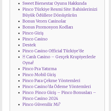
Sweet Bienestar Oyunu Hakkında
Pinco Türkiye Resmi Site: Bahislerinizi
Büyük Ödüllere Dönüştürün
Bonus Veren Casinolar
Bonus Promosyon Kodları
Pinco Giriş
Pinco Casino
Destek
Pinco Casino Official Türkiye’de
🃏 Canlı Casino – Gerçek Krupiyerlerle
Oyna!
Pinco Pra Yatırma
Pinco Mobil Giriş
Pinco Para Çekme Yöntemleri
Pinco Casino’da Ödeme Yöntemleri
Pinco: Pinco Giriş – Pinco Bonusları –
Pinco Casino 2024
Pinco Güvenilir Mi?