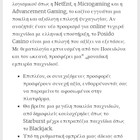
λογισμικού όπως η NetEnt, η Microgaming και η
Advancement Gaming, το καζίνο εγγυάται μια
ποικίλη και αξιόλογη επιλογή ψυχαγωγίας. Αν
αναζητάς έναν νέο προορισμό για online τυχερά
παιχνίδια με ελληνική υποστήριξη, το Posido
Casino είναι μια επιλογή που αξίζει να εξετάσεις.
Με θεματολογία εμπνευσμένη από τον Ποσειδώνα
και τον ωκεανό, προσφέρει μια“ „μοναδική
εμπειρία παιχνιδιού.
Επιπλέον, οι συνεχιζόμενες προσφορές
προσφέρουν συνεχή αξία, ενθαρρύνοντάς σας
να παραμείνετε αφοσιωμένοι στην
πλατφόρμα.
Θα βρείτε μια μεγάλη ποικιλία παιχνιδιών,
από δημοφιλείς κουλοχέρηδες όπως το
Starburst μέχρι επιτραπέζια παιχνίδια όπως
το Blackjack.
Υπό τη ρυθμιστική ομπρέλα μιας άδειας από