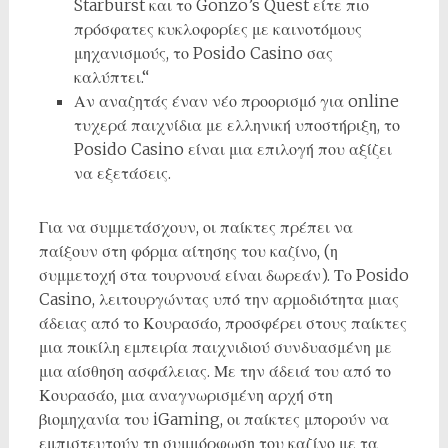
Starburst και το Gonzo’s Quest είτε πιο
πρόσφατες κυκλοφορίες με καινοτόμους
μηχανισμούς, το Posido Casino σας
καλύπτει.“
Αν αναζητάς έναν νέο προορισμό για online
τυχερά παιχνίδια με ελληνική υποστήριξη, το
Posido Casino είναι μια επιλογή που αξίζει
να εξετάσεις.
Για να συμμετάσχουν, οι παίκτες πρέπει να
παίξουν στη φόρμα αίτησης του καζίνο, (η
συμμετοχή στα τουρνουά είναι δωρεάν). Το Posido
Casino, λειτουργώντας υπό την αρμοδιότητα μιας
άδειας από το Κουρασάο, προσφέρει στους παίκτες
μια ποικίλη εμπειρία παιχνιδιού συνδυασμένη με
μια αίσθηση ασφάλειας. Με την άδειά του από το
Κουρασάο, μια αναγνωρισμένη αρχή στη
βιομηχανία του iGaming, οι παίκτες μπορούν να
εμπιστευτούν τη συμμόρφωση του καζίνο με τα