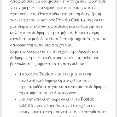
αποφασίσεις να δοκιμάσεις την τύχη σου, φρόντισε
να ενημερωθείς πλήρως για τους όρους και τις
προϋποθέσεις. Όταν πρόκειται για τη διαχείριση
των κεφαλαίων σας στο Posido Casino, θα βρείτε
μια σειρά επιλογών κατάθεσης και ανάληψης που
καλύπτουν διάφορες προτιμήσεις. Η κατανόηση
αυτών των μεθόδων είναι ζωτικής σημασίας για μια
απρόσκοπτη εμπειρία παιχνιδιού.
Εκμεταλλευόμενοι τις συνεχείς προσφορές και
διάφορες προωθητικές προσφορές, μπορείτε να
βελτιώσετε“ „σημαντικά το παιχνίδι σας.
Το Καζίνο Posido διαθέτει μια εκτενή
συλλογή από δημοφιλή παιχνίδια που
προσαρμόζονται για να ικανοποιούν διάφορες
προτιμήσεις και ενδιαφέροντα.
Για την απόλυτη αδρεναλίνη, το Posido
Casino προσφέρει ζωντανά στοιχήματα
στοιχήματα, επιτρέποντάς σας να τοποθετείτε