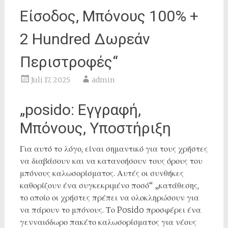
Είσοδος, Μπόνους 100% +
2 Hundred Δωρεάν
Περιστροφές“
Juli 17, 2025
admin
„posido: Εγγραφή,
Μπόνους, Υποστήριξη
Για αυτό το λόγο, είναι σημαντικό για τους χρήστες
να διαβάσουν και να κατανοήσουν τους όρους του
μπόνους καλωσορίσματος. Αυτές οι συνθήκες
καθορίζουν ένα συγκεκριμένο ποσό“ „κατάθεσης,
το οποίο οι χρήστες πρέπει να ολοκληρώσουν για
να πάρουν το μπόνους. Το Posido προσφέρει ένα
γενναιόδωρο πακέτο καλωσορίσματος για νέους