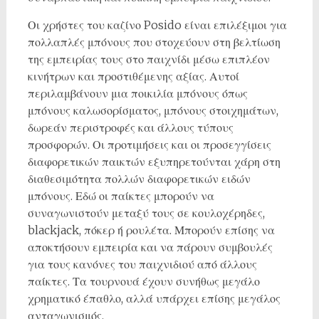
Οι χρήστες του καζίνο Posido είναι επιλέξιμοι για
πολλαπλές μπόνους που στοχεύουν στη βελτίωση
της εμπειρίας τους στο παιχνίδι μέσω επιπλέον
κινήτρων και προστιθέμενης αξίας. Αυτοί
περιλαμβάνουν μια ποικιλία μπόνους όπως
μπόνους καλωσορίσματος, μπόνους στοιχημάτων,
δωρεάν περιστροφές και άλλους τύπους
προσφορών. Οι προτιμήσεις και οι προσεγγίσεις
διαφορετικών παικτών εξυπηρετούνται χάρη στη
διαθεσιμότητα πολλών διαφορετικών ειδών
μπόνους. Εδώ οι παίκτες μπορούν να
συναγωνιστούν μεταξύ τους σε κουλοχέρηδες,
blackjack, πόκερ ή ρουλέτα. Μπορούν επίσης να
αποκτήσουν εμπειρία και να πάρουν συμβουλές
για τους κανόνες του παιχνιδιού από άλλους
παίκτες. Τα τουρνουά έχουν συνήθως μεγάλο
χρηματικό έπαθλο, αλλά υπάρχει επίσης μεγάλος
ανταγωνισμός.