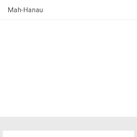
Zum
Mah-Hanau
Inhalt
springen