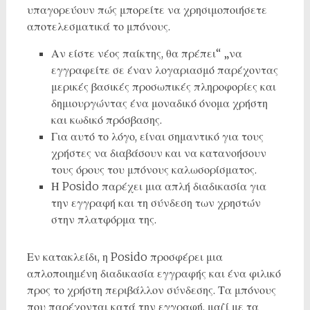
υπαγορεύουν πώς μπορείτε να χρησιμοποιήσετε
αποτελεσματικά το μπόνους.
Αν είστε νέος παίκτης, θα πρέπει“ „να
εγγραφείτε σε έναν λογαριασμό παρέχοντας
μερικές βασικές προσωπικές πληροφορίες και
δημιουργώντας ένα μοναδικό όνομα χρήστη
και κωδικό πρόσβασης.
Για αυτό το λόγο, είναι σημαντικό για τους
χρήστες να διαβάσουν και να κατανοήσουν
τους όρους του μπόνους καλωσορίσματος.
Η Posido παρέχει μια απλή διαδικασία για
την εγγραφή και τη σύνδεση των χρηστών
στην πλατφόρμα της.
Εν κατακλείδι, η Posido προσφέρει μια
απλοποιημένη διαδικασία εγγραφής και ένα φιλικό
προς το χρήστη περιβάλλον σύνδεσης. Τα μπόνους
που παρέχονται κατά την εγγραφή, μαζί με τα