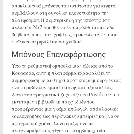
αποκλειστικά μπόνους του ιστότοπου για κινητά,
συμβάλλουν στη συνολική ελκυστικότητα της
πλατφόρμας. Η συμπερίληψη της υποστήριξης
πελατών 24/7 προσθέτει ένα πρόσθετο επίπεδο
βοήθειας προς τους χρήστες, προωθώντας ένα πιο
ευέλικτο περιβάλλον παιχνιδιού.
Μπόνους Επαναφόρτωσης
Υπό τη ρυθμιστική ομπρέλα μιας άδειας από το
Κουρασάο, αυτή η πλατφόρμα εξασφαλίζει τη
συμμόρφωση με αυστηρά πρότυπα, δημιουργώντας
ένα περιβάλλον εμπιστοσύνης και αξιοπιστίας.
Αυτό που πραγματικά ξεχωρίζει το Posido είναι η
εκτεταμένη βιβλιοθήκη παιχνιδιών του,
προσφέροντας μια γκάμα επιλογών από κλασικές
κουλοχέρηδες έως περίπλοκες εμπειρίες καζίνο σε
πραγματικό χρόνο. Συνεργαζόμενο με
αναγνωρισμένους γίγαντες στη βιομηχανία