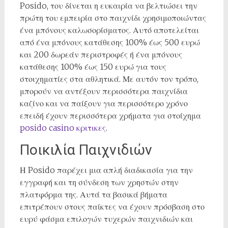
Posido, του δίνεται η ευκαιρία να βελτιώσει την
πρώτη του εμπειρία στο παιχνίδι χρησιμοποιώντας
ένα μπόνους καλωσορίσματος. Αυτό αποτελείται
από ένα μπόνους κατάθεσης 100% έως 500 ευρώ
και 200 δωρεάν περιστροφές ή ένα μπόνους
κατάθεσης 100% έως 150 ευρώ για τους
στοιχηματίες στα αθλητικά. Με αυτόν τον τρόπο,
μπορούν να αντέξουν περισσότερα παιχνίδια
καζίνο και να παίξουν για περισσότερο χρόνο
επειδή έχουν περισσότερα χρήματα για στοίχημα
posido casino κριτικες
.
Ποικιλία Παιχνιδιών
Η Posido παρέχει μια απλή διαδικασία για την
εγγραφή και τη σύνδεση των χρηστών στην
πλατφόρμα της. Αυτά τα βασικά βήματα
επιτρέπουν στους παίκτες να έχουν πρόσβαση στο
ευρύ φάσμα επιλογών τυχερών παιχνιδιών και