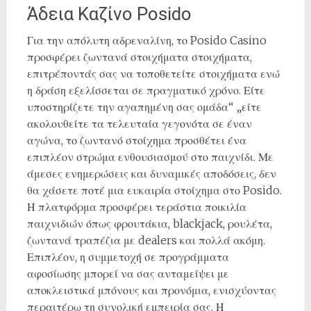
Άδεια Καζίνο Posido
Για την απόλυτη αδρεναλίνη, το Posido Casino
προσφέρει ζωντανά στοιχήματα στοιχήματα,
επιτρέποντάς σας να τοποθετείτε στοιχήματα ενώ
η δράση εξελίσσεται σε πραγματικό χρόνο. Είτε
υποστηρίζετε την αγαπημένη σας ομάδα“ „είτε
ακολουθείτε τα τελευταία γεγονότα σε έναν
αγώνα, το ζωντανό στοίχημα προσθέτει ένα
επιπλέον στρώμα ενθουσιασμού στο παιχνίδι. Με
άμεσες ενημερώσεις και δυναμικές αποδόσεις, δεν
θα χάσετε ποτέ μια ευκαιρία στοίχημα στο Posido.
Η πλατφόρμα προσφέρει τεράστια ποικιλία
παιχνιδιών όπως φρουτάκια, blackjack, ρουλέτα,
ζωντανά τραπέζια με dealers και πολλά ακόμη.
Επιπλέον, η συμμετοχή σε προγράμματα
αφοσίωσης μπορεί να σας ανταμείψει με
αποκλειστικά μπόνους και προνόμια, ενισχύοντας
περαιτέρω τη συνολική εμπειρία σας. Η