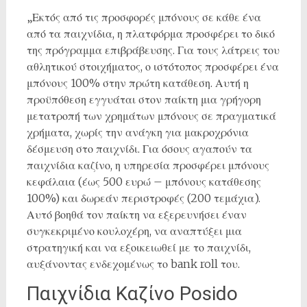
„Εκτός από τις προσφορές μπόνους σε κάθε ένα
από τα παιχνίδια, η πλατφόρμα προσφέρει το δικό
της πρόγραμμα επιβράβευσης. Για τους λάτρεις του
αθλητικού στοιχήματος, ο ιστότοπος προσφέρει ένα
μπόνους 100% στην πρώτη κατάθεση. Αυτή η
προϋπόθεση εγγυάται στον παίκτη μια γρήγορη
μετατροπή των χρημάτων μπόνους σε πραγματικά
χρήματα, χωρίς την ανάγκη για μακροχρόνια
δέσμευση στο παιχνίδι. Για όσους αγαπούν τα
παιχνίδια καζίνο, η υπηρεσία προσφέρει μπόνους
κεφάλαια (έως 500 ευρώ – μπόνους κατάθεσης
100%) και δωρεάν περιστροφές (200 τεμάχια).
Αυτό βοηθά τον παίκτη να εξερευνήσει έναν
συγκεκριμένο κουλοχέρη, να αναπτύξει μια
στρατηγική και να εξοικειωθεί με το παιχνίδι,
αυξάνοντας ενδεχομένως το bank roll του.
Παιχνίδια Καζίνο Posido