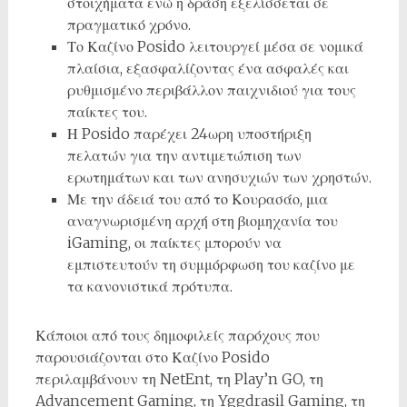
στοιχήματα ενώ η δράση εξελίσσεται σε
πραγματικό χρόνο.
Το Καζίνο Posido λειτουργεί μέσα σε νομικά
πλαίσια, εξασφαλίζοντας ένα ασφαλές και
ρυθμισμένο περιβάλλον παιχνιδιού για τους
παίκτες του.
Η Posido παρέχει 24ωρη υποστήριξη
πελατών για την αντιμετώπιση των
ερωτημάτων και των ανησυχιών των χρηστών.
Με την άδειά του από το Κουρασάο, μια
αναγνωρισμένη αρχή στη βιομηχανία του
iGaming, οι παίκτες μπορούν να
εμπιστευτούν τη συμμόρφωση του καζίνο με
τα κανονιστικά πρότυπα.
Κάποιοι από τους δημοφιλείς παρόχους που
παρουσιάζονται στο Καζίνο Posido
περιλαμβάνουν τη NetEnt, τη Play’n GO, τη
Advancement Gaming, τη Yggdrasil Gaming, τη