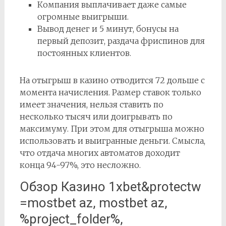
Компания выплачивает даже самые
огромные выигрыши.
Вывод денег и 5 минут, бонусы на
первый депозит, раздача фриспинов для
постоянных клиентов.
На отыгрыш в казино отводится 72 дольше с
момента начисления. Размер ставок только
имеет значения, нельзя ставить по
несколько тысяч или доигрывать по
максимуму. При этом для отыгрыша можно
использовать и выигранные деньги. Смысла,
что отдача многих автоматов доходит
конца 94-97%, это несложно.
Обзор Казино 1xbet&protectw
=mostbet az, mostbet az,
%project_folder%,