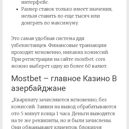
интерфейс.
Размер ставок только имеет значения,
нельзя ставить по еще тысяч или
доиграть по максимуму.
Это самая удобная система ддя
узбекистанцев. Финансовые транзакции
проходят мгновенно, никаких комиссий.
При регистрации на сайте mostbet. com
можно выберет одну из более 60 валют.
Mostbet – главное Казино В
азербайджане
„Кварплату зачисляются мгновенно, без
комиссий. Заявки на вывод обрабатываются
ото 5 минут конца 1 часа. Деньги выводятся
на те же реквизиты, но и были зачислены.
Они обманывают клиентов, блокируя