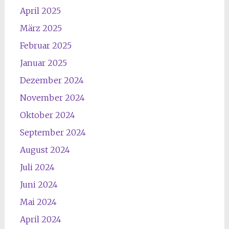
April 2025
März 2025
Februar 2025
Januar 2025
Dezember 2024
November 2024
Oktober 2024
September 2024
August 2024
Juli 2024
Juni 2024
Mai 2024
April 2024