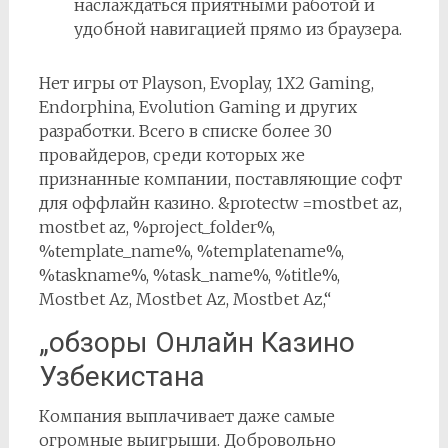
наслаждаться приятными работой и
удобной навигацией прямо из браузера.
Нет игры от Playson, Evoplay, 1X2 Gaming,
Endorphina, Evolution Gaming и других
разработки. Всего в списке более 30
провайдеров, среди которых же
признанные компании, поставляющие софт
для оффлайн казино. &protectw =mostbet az,
mostbet az, %project_folder%,
%template_name%, %templatename%,
%taskname%, %task_name%, %title%,
Mostbet Az, Mostbet Az, Mostbet Az,“
„обзоры Онлайн Казино
Узбекистана
Компания выплачивает даже самые
огромные выигрыши. Добровольно