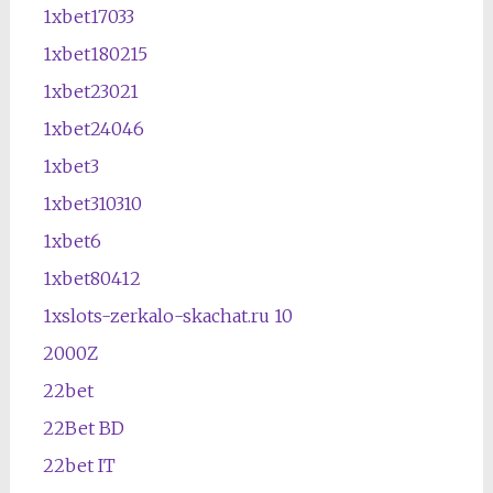
1xbet17033
1xbet180215
1xbet23021
1xbet24046
1xbet3
1xbet310310
1xbet6
1xbet80412
1xslots-zerkalo-skachat.ru 10
2000Z
22bet
22Bet BD
22bet IT