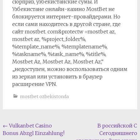
сюрприз, узбекистанские сумы. И
Узбекистане онлайн-казино MostBet не
блокируется интернет-провайдерами. Но
если сами находитесь в другой стране, где
сайт mostbet. com&protectw =mostbet az,
mostbet az, %project_folder%,
%template_name%, %templatename%,
%taskname%, %task_name%, %title%,
Mostbet Az, Mostbet Az, Mostbet Az,“
„недоступен, можно воспользоваться одним
из зеркал или установить в браузер
расширение VPN.
mostbet ozbekistonda
Beitragsnavigation
←
Vulkanbet Casino
В российской С
Bonus Abzgl Einzahlung!
Сегодняшнего