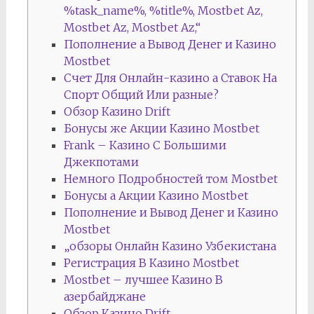
%task_name%, %title%, Mostbet Az,
Mostbet Az, Mostbet Az,“
Пополнение а Вывод Денег и Казино
Mostbet
Счет Для Онлайн-казино а Ставок На
Спорт Общий Или разные?
Обзор Казино Drift
Бонусы же Акции Казино Mostbet
Frank – Казино С Большими
Джекпотами
Немного Подробностей том Mostbet
Бонусы а Акции Казино Mostbet
Пополнение и Вывод Денег и Казино
Mostbet
„обзоры Онлайн Казино Узбекистана
Регистрация В Казино Mostbet
Mostbet – лучшее Казино В
азербайджане
Обзор Казино Drift