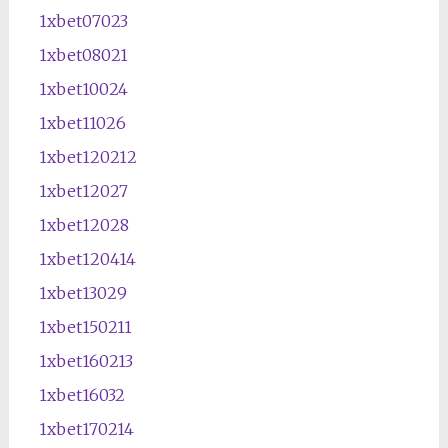
1xbet07023
1xbet08021
1xbet10024
1xbet11026
1xbet120212
1xbet12027
1xbet12028
1xbet120414
1xbet13029
1xbet150211
1xbet160213
1xbet16032
1xbet170214