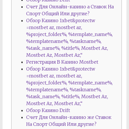
Счет Для Онлайн-казино а Ставок На
Спорт Общий Или другие?
Обзор Казино 1xbet&protectw
=mostbet az, mostbet az,
%project_folder%, %template_name%,
%templatename%, %taskname%,
%task_name%, %title%, Mostbet Az,
Mostbet Az, Mostbet Az,“
Регистрация В Казино Mostbet
Обзор Казино 1xbet&protectw
=mostbet az, mostbet az,
%project_folder%, %template_name%,
%templatename%, %taskname%,
%task_name%, %title%, Mostbet Az,
Mostbet Az, Mostbet Az,“
Обзор Казино Drift
Счет Для Онлайн-казино же Ставок
На Спорт Общий Или другие?