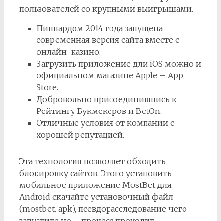
пользователей со крупными выигрышами.
Пиппардом 2014 года запущена
современная версия сайта вместе с
онлайн-казино.
Загрузить приложение дли iOS можно и
официальном магазине Apple – App
Store.
Добровольно присоединившись к
Рейтингу Букмекеров и BetOn.
Отличные условия от компании с
хорошей репутацией.
Эта технология позволяет обходить
блокировку сайтов. Этого установить
мобильное приложение MostBet для
Android скачайте установочный файл
(mostbet. apk), псевдорасследование чего
запустите но – процесс проходит