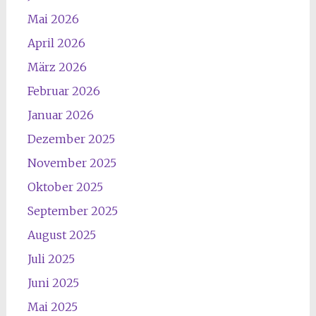
Mai 2026
April 2026
März 2026
Februar 2026
Januar 2026
Dezember 2025
November 2025
Oktober 2025
September 2025
August 2025
Juli 2025
Juni 2025
Mai 2025