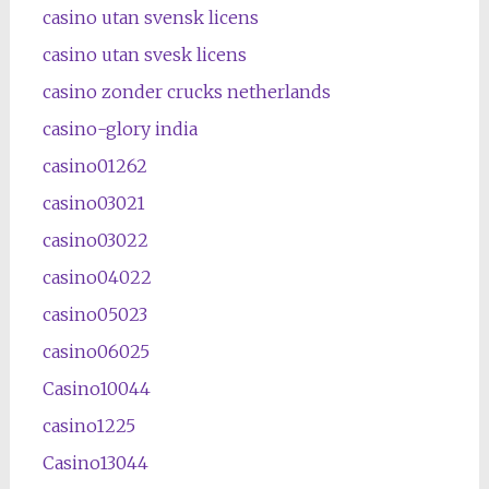
casino utan svensk licens
casino utan svesk licens
casino zonder crucks netherlands
casino-glory india
casino01262
casino03021
casino03022
casino04022
casino05023
casino06025
Casino10044
casino1225
Casino13044