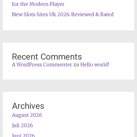
for the Modern Player
New Slots Sites Uk 2026: Reviewed & Rated
Recent Comments
A WordPress Commenter
zu
Hello world!
Archives
August 2026
Juli 2026
Juni 2026