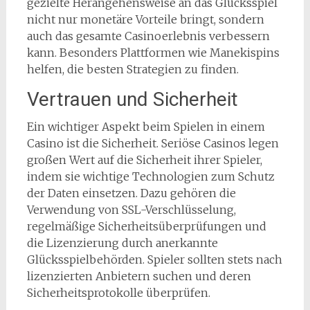
gezielte Herangehensweise an das Glücksspiel
nicht nur monetäre Vorteile bringt, sondern
auch das gesamte Casinoerlebnis verbessern
kann. Besonders Plattformen wie Manekispins
helfen, die besten Strategien zu finden.
Vertrauen und Sicherheit
Ein wichtiger Aspekt beim Spielen in einem
Casino ist die Sicherheit. Seriöse Casinos legen
großen Wert auf die Sicherheit ihrer Spieler,
indem sie wichtige Technologien zum Schutz
der Daten einsetzen. Dazu gehören die
Verwendung von SSL-Verschlüsselung,
regelmäßige Sicherheitsüberprüfungen und
die Lizenzierung durch anerkannte
Glücksspielbehörden. Spieler sollten stets nach
lizenzierten Anbietern suchen und deren
Sicherheitsprotokolle überprüfen.