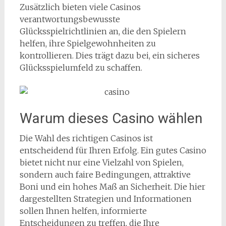
Zusätzlich bieten viele Casinos
verantwortungsbewusste
Glücksspielrichtlinien an, die den Spielern
helfen, ihre Spielgewohnheiten zu
kontrollieren. Dies trägt dazu bei, ein sicheres
Glücksspielumfeld zu schaffen.
Warum dieses Casino wählen
Die Wahl des richtigen Casinos ist
entscheidend für Ihren Erfolg. Ein gutes Casino
bietet nicht nur eine Vielzahl von Spielen,
sondern auch faire Bedingungen, attraktive
Boni und ein hohes Maß an Sicherheit. Die hier
dargestellten Strategien und Informationen
sollen Ihnen helfen, informierte
Entscheidungen zu treffen, die Ihre