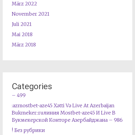
März 2022
November 2021
Juli 2021
Mai 2018
März 2018
Categories
– 499
:azmostbet-aze45 Xətti Və Live At Azerbaijan
Bukmeker::ruлиния Mostbet-aze45 И Live В
Букмекерской Конторе Азербайджана – 986
! Без рубрики