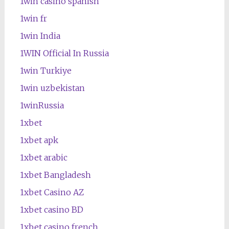
1win casino spanish
1win fr
1win India
1WIN Official In Russia
1win Turkiye
1win uzbekistan
1winRussia
1xbet
1xbet apk
1xbet arabic
1xbet Bangladesh
1xbet Casino AZ
1xbet casino BD
1xbet casino french