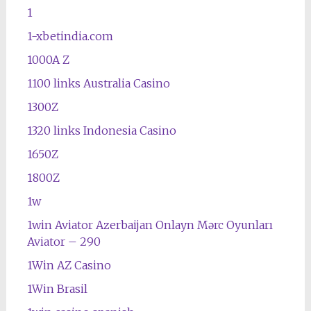
1
1-xbetindia.com
1000A Z
1100 links Australia Casino
1300Z
1320 links Indonesia Casino
1650Z
1800Z
1w
1win Aviator Azerbaijan Onlayn Mərc Oyunları
Aviator – 290
1Win AZ Casino
1Win Brasil