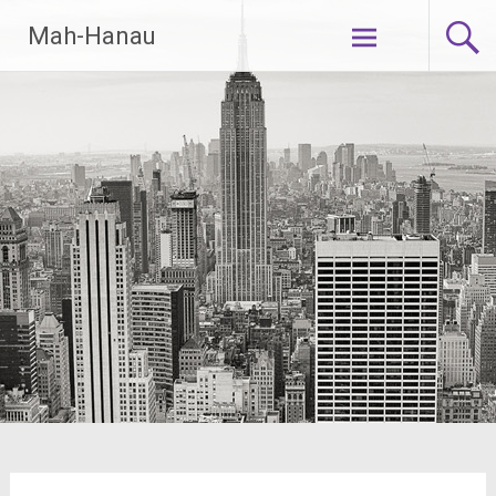
Zum
Mah-Hanau
Inhalt
springen