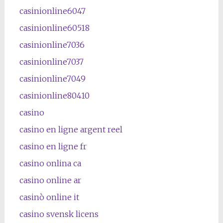
casinionline6047
casinionline60518
casinionline7036
casinionline7037
casinionline7049
casinionline80410
casino
casino en ligne argent reel
casino en ligne fr
casino onlina ca
casino online ar
casinò online it
casino svensk licens