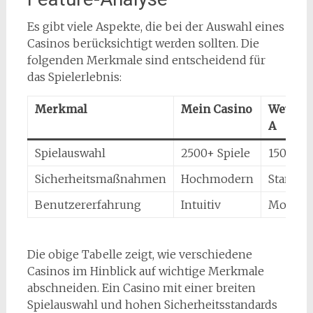
Es gibt viele Aspekte, die bei der Auswahl eines
Casinos berücksichtigt werden sollten. Die
folgenden Merkmale sind entscheidend für
das Spielerlebnis:
Merkmal
Mein Casino
Wettbe
A
Spielauswahl
2500+ Spiele
1500+ S
Sicherheitsmaßnahmen
Hochmodern
Standar
Benutzererfahrung
Intuitiv
Modera
Die obige Tabelle zeigt, wie verschiedene
Casinos im Hinblick auf wichtige Merkmale
abschneiden. Ein Casino mit einer breiten
Spielauswahl und hohen Sicherheitsstandards