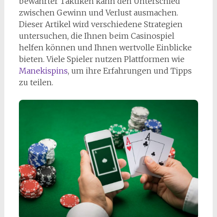
bewährter Taktiken kann den Unterschied
zwischen Gewinn und Verlust ausmachen.
Dieser Artikel wird verschiedene Strategien
untersuchen, die Ihnen beim Casinospiel
helfen können und Ihnen wertvolle Einblicke
bieten. Viele Spieler nutzen Plattformen wie
Manekispins
, um ihre Erfahrungen und Tipps
zu teilen.