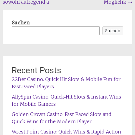
sowohl aufregend a
Möglichk
→
Suchen
Suchen
Recent Posts
22Bet Casino: Quick Hit Slots & Mobile Fun for
Fast‑Paced Players
AllySpin Casino: Quick‑Hit Slots & Instant Wins
for Mobile Gamers
Golden Crown Casino: Fast‑Paced Slots and
Quick Wins for the Modern Player
Wrest Point Casino: Quick Wins & Rapid Action