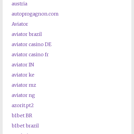
austria
autoprogagnon.com
Aviator
aviator brazil
aviator casino DE
aviator casino fr
aviator IN
aviator ke
aviator mz
aviator ng
azorit.pt2
b1bet BR
b1bet brazil