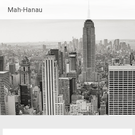
Zum
Mah-Hanau
Inhalt
springen