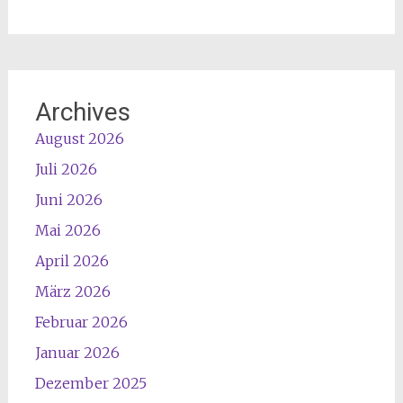
Archives
August 2026
Juli 2026
Juni 2026
Mai 2026
April 2026
März 2026
Februar 2026
Januar 2026
Dezember 2025