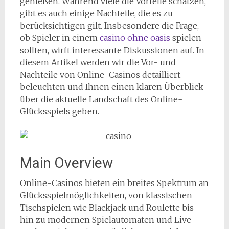
genießen. Während viele die Vorteile schätzen,
gibt es auch einige Nachteile, die es zu
berücksichtigen gilt. Insbesondere die Frage,
ob Spieler in einem
casino ohne oasis
spielen
sollten, wirft interessante Diskussionen auf. In
diesem Artikel werden wir die Vor- und
Nachteile von Online-Casinos detailliert
beleuchten und Ihnen einen klaren Überblick
über die aktuelle Landschaft des Online-
Glücksspiels geben.
Main Overview
Online-Casinos bieten ein breites Spektrum an
Glücksspielmöglichkeiten, von klassischen
Tischspielen wie Blackjack und Roulette bis
hin zu modernen Spielautomaten und Live-