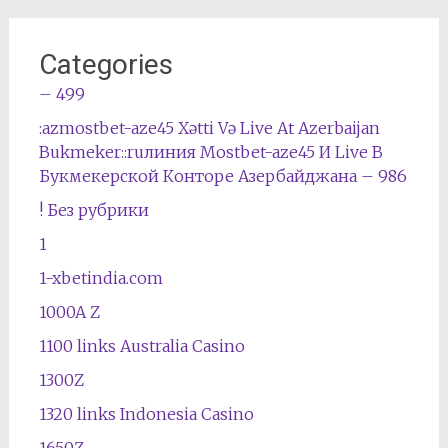
Categories
– 499
:azmostbet-aze45 Xətti Və Live At Azerbaijan
Bukmeker::ruлиния Mostbet-aze45 И Live В
Букмекерской Конторе Азербайджана – 986
! Без рубрики
1
1-xbetindia.com
1000A Z
1100 links Australia Casino
1300Z
1320 links Indonesia Casino
1650Z