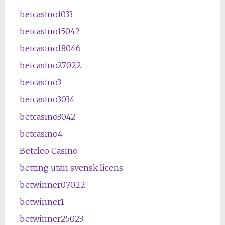
betcasino1033
betcasino15042
betcasino18046
betcasino27022
betcasino3
betcasino3034
betcasino3042
betcasino4
Betcleo Casino
betting utan svensk licens
betwinner07022
betwinner1
betwinner25023