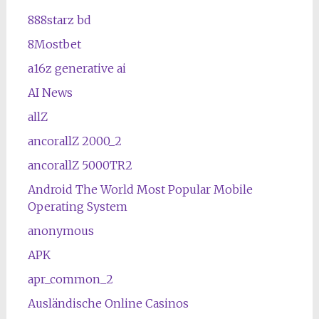
888starz bd
8Mostbet
a16z generative ai
AI News
allZ
ancorallZ 2000_2
ancorallZ 5000TR2
Android The World Most Popular Mobile
Operating System
anonymous
APK
apr_common_2
Ausländische Online Casinos