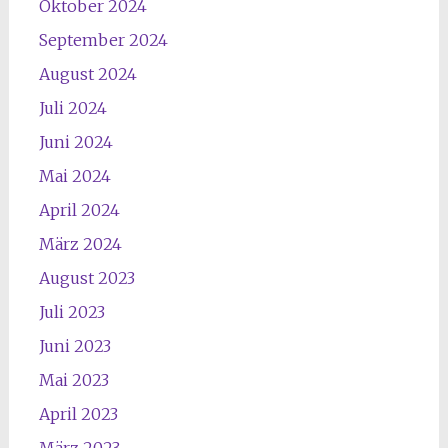
Oktober 2024
September 2024
August 2024
Juli 2024
Juni 2024
Mai 2024
April 2024
März 2024
August 2023
Juli 2023
Juni 2023
Mai 2023
April 2023
März 2023