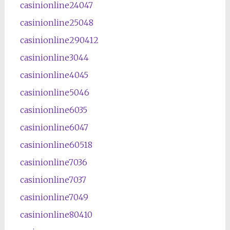
casinionline24047
casinionline25048
casinionline290412
casinionline3044
casinionline4045
casinionline5046
casinionline6035
casinionline6047
casinionline60518
casinionline7036
casinionline7037
casinionline7049
casinionline80410