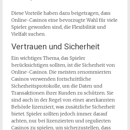
Diese Vorteile haben dazu beigetragen, dass
Online-Casinos eine bevorzugte Wahl für viele
Spieler geworden sind, die Flexibilität und
Vielfalt suchen.
Vertrauen und Sicherheit
Ein wichtiges Thema, das Spieler
berücksichtigen sollten, ist die Sicherheit von
Online-Casinos. Die meisten renommierten
Casinos verwenden fortschrittliche
Sicherheitsprotokolle, um die Daten und
Transaktionen ihrer Kunden zu schützen. Sie
sind auch in der Regel von einer anerkannten
Behörde lizenziert, was zusätzliche Sicherheit
bietet. Spieler sollten jedoch immer darauf
achten, nur bei lizenzierten und regulierten
Casinos zu spielen, um sicherzustellen, dass