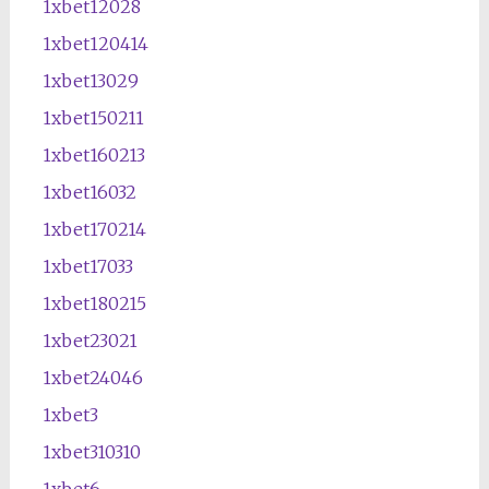
1xbet12028
1xbet120414
1xbet13029
1xbet150211
1xbet160213
1xbet16032
1xbet170214
1xbet17033
1xbet180215
1xbet23021
1xbet24046
1xbet3
1xbet310310
1xbet6