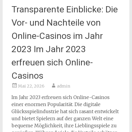
Transparente Einblicke: Die
Vor- und Nachteile von
Online-Casinos im Jahr
2023 Im Jahr 2023
erfreuen sich Online-
Casinos
Mai 22, 2026
admin
Im Jahr 2023 erfreuen sich Online-Casinos
einer enormen Popularität. Die digitale
Glücksspielindustrie hat sich rasant entwickelt
und bietet Spielern auf der ganzen Welt eine
bequeme Möglichkeit, ihre Lieblingsspiele zu