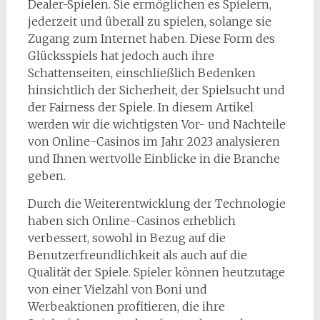
Dealer-Spielen. Sie ermöglichen es Spielern,
jederzeit und überall zu spielen, solange sie
Zugang zum Internet haben. Diese Form des
Glücksspiels hat jedoch auch ihre
Schattenseiten, einschließlich Bedenken
hinsichtlich der Sicherheit, der Spielsucht und
der Fairness der Spiele. In diesem Artikel
werden wir die wichtigsten Vor- und Nachteile
von Online-Casinos im Jahr 2023 analysieren
und Ihnen wertvolle Einblicke in die Branche
geben.
Durch die Weiterentwicklung der Technologie
haben sich Online-Casinos erheblich
verbessert, sowohl in Bezug auf die
Benutzerfreundlichkeit als auch auf die
Qualität der Spiele. Spieler können heutzutage
von einer Vielzahl von Boni und
Werbeaktionen profitieren, die ihre