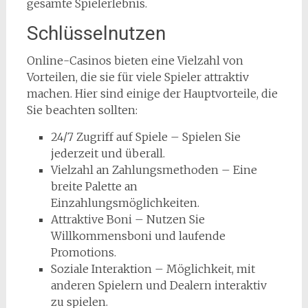
gesamte Spielerlebnis.
Schlüsselnutzen
Online-Casinos bieten eine Vielzahl von
Vorteilen, die sie für viele Spieler attraktiv
machen. Hier sind einige der Hauptvorteile, die
Sie beachten sollten:
24/7 Zugriff auf Spiele – Spielen Sie
jederzeit und überall.
Vielzahl an Zahlungsmethoden – Eine
breite Palette an
Einzahlungsmöglichkeiten.
Attraktive Boni – Nutzen Sie
Willkommensboni und laufende
Promotions.
Soziale Interaktion – Möglichkeit, mit
anderen Spielern und Dealern interaktiv
zu spielen.