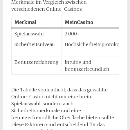
Merkmale im Vergleich zwischen
verschiedenen Online-Casinos.
Merkmal
MeinCasino
Spielauswahl
2.000+
Sicherheitsniveau
Hochsicherheitsprotokoll
Benutzererfahrung
Intuitiv und
benutzerfreundlich
Die Tabelle verdeutlicht, dass das gewählte
Online-Casino nicht nur eine breite
Spielauswahl, sondern auch
Sicherheitsmerkmale und eine
benutzerfreundliche Oberfläche bieten sollte.
Diese Faktoren sind entscheidend für das