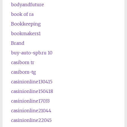
bodyandfuture
book of ra
Bookkeeping
bookmakers1
Brand
buy-auto-spb.ru 10
casibom tr
casibom-tg
casinionline130415
casinionline150418
casinionline17033
casinionline21044
casinionline22045