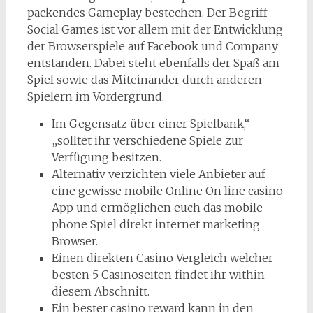
packendes Gameplay bestechen. Der Begriff
Social Games ist vor allem mit der Entwicklung
der Browserspiele auf Facebook und Company
entstanden. Dabei steht ebenfalls der Spaß am
Spiel sowie das Miteinander durch anderen
Spielern im Vordergrund.
Im Gegensatz über einer Spielbank,“
„solltet ihr verschiedene Spiele zur
Verfügung besitzen.
Alternativ verzichten viele Anbieter auf
eine gewisse mobile Online On line casino
App und ermöglichen euch das mobile
phone Spiel direkt internet marketing
Browser.
Einen direkten Casino Vergleich welcher
besten 5 Casinoseiten findet ihr within
diesem Abschnitt.
Ein bester casino reward kann in den