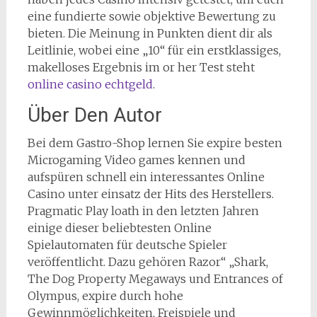
eine fundierte sowie objektive Bewertung zu
bieten. Die Meinung in Punkten dient dir als
Leitlinie, wobei eine „10“ für ein erstklassiges,
makelloses Ergebnis im or her Test steht
online casino echtgeld
.
Über Den Autor
Bei dem Gastro-Shop lernen Sie expire besten
Microgaming Video games kennen und
aufspüren schnell ein interessantes Online
Casino unter einsatz der Hits des Herstellers.
Pragmatic Play loath in den letzten Jahren
einige dieser beliebtesten Online
Spielautomaten für deutsche Spieler
veröffentlicht. Dazu gehören Razor“ „Shark,
The Dog Property Megaways und Entrances of
Olympus, expire durch hohe
Gewinnmöglichkeiten, Freispiele und