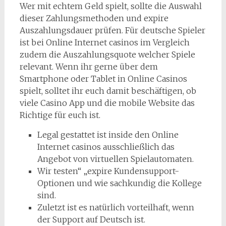
Wer mit echtem Geld spielt, sollte die Auswahl
dieser Zahlungsmethoden und expire
Auszahlungsdauer prüfen. Für deutsche Spieler
ist bei Online Internet casinos im Vergleich
zudem die Auszahlungsquote welcher Spiele
relevant. Wenn ihr gerne über dem
Smartphone oder Tablet in Online Casinos
spielt, solltet ihr euch damit beschäftigen, ob
viele Casino App und die mobile Website das
Richtige für euch ist.
Legal gestattet ist inside den Online
Internet casinos ausschließlich das
Angebot von virtuellen Spielautomaten.
Wir testen“ „expire Kundensupport-
Optionen und wie sachkundig die Kollege
sind.
Zuletzt ist es natürlich vorteilhaft, wenn
der Support auf Deutsch ist.