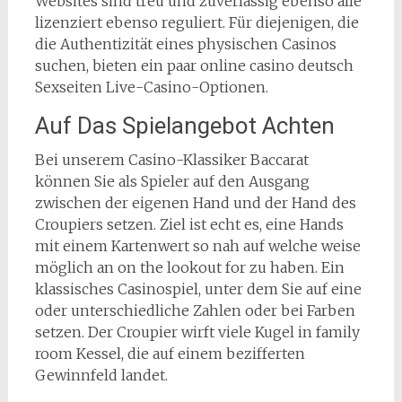
Websites sind treu und zuverlässig ebenso alle
lizenziert ebenso reguliert. Für diejenigen, die
die Authentizität eines physischen Casinos
suchen, bieten ein paar online casino deutsch
Sexseiten Live-Casino-Optionen.
Auf Das Spielangebot Achten
Bei unserem Casino-Klassiker Baccarat
können Sie als Spieler auf den Ausgang
zwischen der eigenen Hand und der Hand des
Croupiers setzen. Ziel ist echt es, eine Hands
mit einem Kartenwert so nah auf welche weise
möglich an on the lookout for zu haben. Ein
klassisches Casinospiel, unter dem Sie auf eine
oder unterschiedliche Zahlen oder bei Farben
setzen. Der Croupier wirft viele Kugel in family
room Kessel, die auf einem bezifferten
Gewinnfeld landet.