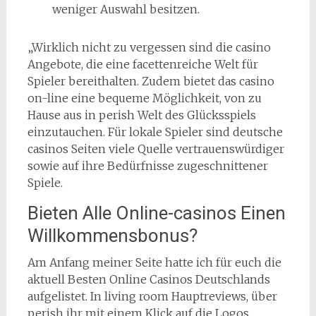
weniger Auswahl besitzen.
„Wirklich nicht zu vergessen sind die casino
Angebote, die eine facettenreiche Welt für
Spieler bereithalten. Zudem bietet das casino
on-line eine bequeme Möglichkeit, von zu
Hause aus in perish Welt des Glücksspiels
einzutauchen. Für lokale Spieler sind deutsche
casinos Seiten viele Quelle vertrauenswürdiger
sowie auf ihre Bedürfnisse zugeschnittener
Spiele.
Bieten Alle Online-casinos Einen
Willkommensbonus?
Am Anfang meiner Seite hatte ich für euch die
aktuell Besten Online Casinos Deutschlands
aufgelistet. In living room Hauptreviews, über
perish ihr mit einem Klick auf die Logos