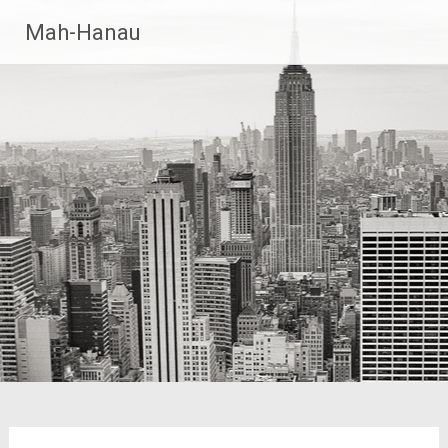
Zum
Mah-Hanau
Inhalt
springen