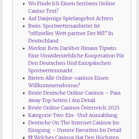
Wo Finde Ich Einen Seriösen Online
Casino Test?
Auf Dasjenige Spielangebot Achten
Bwin: Sportwettenanbieter Ist
“offizieller Wett-partner Der Nfl” In
Deutschland
Merkur Bets Darüber Hinaus Tipwin:
Eine Unwiderstehliche Kooperation Für
Den Deutschen Und Europäischen
Sportwettenmarkt
Bieten Alle Online-casinos Einen
Willkommensbonus?
Beste Deutsche Online Casinos – Pass
Away Top Seiten I Am Detail
Beste Online Casinos Österreich 2025
Kategorie Two: Ein- Und Auszahlung
Deutsche On The Internet Casinos Im
Einigung – Unsere Favoriten Im Detail
⚅ Welches Casinos Hat Den Höchsten