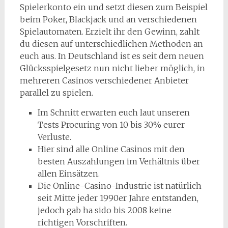
Spielerkonto ein und setzt diesen zum Beispiel
beim Poker, Blackjack und an verschiedenen
Spielautomaten. Erzielt ihr den Gewinn, zahlt
du diesen auf unterschiedlichen Methoden an
euch aus. In Deutschland ist es seit dem neuen
Glücksspielgesetz nun nicht lieber möglich, in
mehreren Casinos verschiedener Anbieter
parallel zu spielen.
Im Schnitt erwarten euch laut unseren
Tests Procuring von 10 bis 30% eurer
Verluste.
Hier sind alle Online Casinos mit den
besten Auszahlungen im Verhältnis über
allen Einsätzen.
Die Online-Casino-Industrie ist natürlich
seit Mitte jeder 1990er Jahre entstanden,
jedoch gab ha sido bis 2008 keine
richtigen Vorschriften.