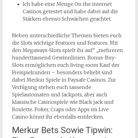
Ich habe eine Menge On the internet
Casinos getestet und habe dabei auf die
Stärken ebenso Schwächen geachtet.
Neben unterschiedliche Themen bieten euch
die Slots wichtige Features und Features. Mit
den Megaways-Slots spielt ihr auf“ „mehreren
hunderttausend Gewinnlinien. Bonus-Buy-
Slots ermöglichen euch living room Kauf der
Freispielrunden – besonders beliebt sind
dabei Merkur Spiele in Paysafe Casinos. Zur
Verfügung stehen euch tausende
Spielautomaten und Jackpots, aber auch
klassische Casinospiele wie Black jack und
Roulette. Poker, Craps oder Apps im Live
Casino könnt ihr ebenfalls entdecken.
Merkur Bets Sowie Tipwin: