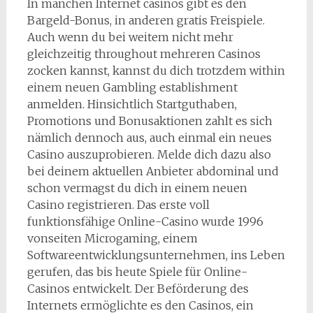
In manchen Internet casinos gibt es den
Bargeld-Bonus, in anderen gratis Freispiele.
Auch wenn du bei weitem nicht mehr
gleichzeitig throughout mehreren Casinos
zocken kannst, kannst du dich trotzdem within
einem neuen Gambling establishment
anmelden. Hinsichtlich Startguthaben,
Promotions und Bonusaktionen zahlt es sich
nämlich dennoch aus, auch einmal ein neues
Casino auszuprobieren. Melde dich dazu also
bei deinem aktuellen Anbieter abdominal und
schon vermagst du dich in einem neuen
Casino registrieren. Das erste voll
funktionsfähige Online-Casino wurde 1996
vonseiten Microgaming, einem
Softwareentwicklungsunternehmen, ins Leben
gerufen, das bis heute Spiele für Online-
Casinos entwickelt. Der Beförderung des
Internets ermöglichte es den Casinos, ein