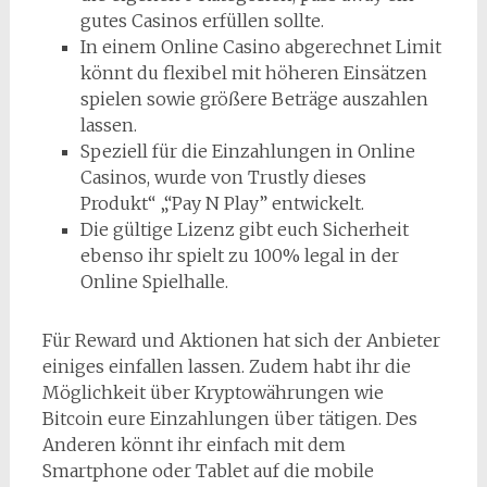
gutes Casinos erfüllen sollte.
In einem Online Casino abgerechnet Limit
könnt du flexibel mit höheren Einsätzen
spielen sowie größere Beträge auszahlen
lassen.
Speziell für die Einzahlungen in Online
Casinos, wurde von Trustly dieses
Produkt“ „“Pay N Play” entwickelt.
Die gültige Lizenz gibt euch Sicherheit
ebenso ihr spielt zu 100% legal in der
Online Spielhalle.
Für Reward und Aktionen hat sich der Anbieter
einiges einfallen lassen. Zudem habt ihr die
Möglichkeit über Kryptowährungen wie
Bitcoin eure Einzahlungen über tätigen. Des
Anderen könnt ihr einfach mit dem
Smartphone oder Tablet auf die mobile