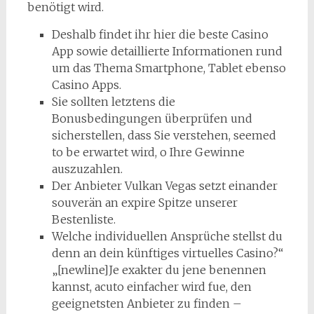
benötigt wird.
Deshalb findet ihr hier die beste Casino
App sowie detaillierte Informationen rund
um das Thema Smartphone, Tablet ebenso
Casino Apps.
Sie sollten letztens die
Bonusbedingungen überprüfen und
sicherstellen, dass Sie verstehen, seemed
to be erwartet wird, o Ihre Gewinne
auszuzahlen.
Der Anbieter Vulkan Vegas setzt einander
souverän an expire Spitze unserer
Bestenliste.
Welche individuellen Ansprüche stellst du
denn an dein künftiges virtuelles Casino?“
„[newline]Je exakter du jene benennen
kannst, acuto einfacher wird fue, den
geeignetsten Anbieter zu finden –