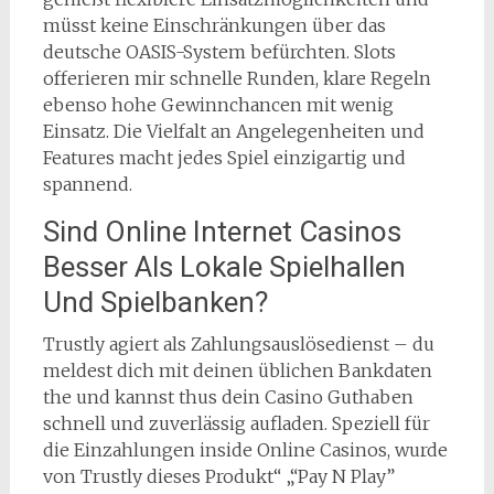
müsst keine Einschränkungen über das
deutsche OASIS-System befürchten. Slots
offerieren mir schnelle Runden, klare Regeln
ebenso hohe Gewinnchancen mit wenig
Einsatz. Die Vielfalt an Angelegenheiten und
Features macht jedes Spiel einzigartig und
spannend.
Sind Online Internet Casinos
Besser Als Lokale Spielhallen
Und Spielbanken?
Trustly agiert als Zahlungsauslösedienst – du
meldest dich mit deinen üblichen Bankdaten
the und kannst thus dein Casino Guthaben
schnell und zuverlässig aufladen. Speziell für
die Einzahlungen inside Online Casinos, wurde
von Trustly dieses Produkt“ „“Pay N Play”