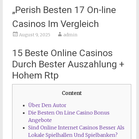
„Perish Besten 17 On-line
Casinos Im Vergleich
August 9, 2025
admin
15 Beste Online Casinos
Durch Bester Auszahlung +
Hohem Rtp
Content
Über Den Autor
Die Besten On Line Casino Bonus
Angebote
Sind Online Internet Casinos Besser Als
Lokale Spielhallen Und Spielbanken?