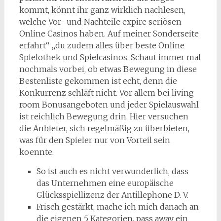
kommt, könnt ihr ganz wirklich nachlesen,
welche Vor- und Nachteile expire seriösen
Online Casinos haben. Auf meiner Sonderseite
erfahrt“ „du zudem alles über beste Online
Spielothek und Spielcasinos. Schaut immer mal
nochmals vorbei, ob etwas Bewegung in diese
Bestenliste gekommen ist echt, denn die
Konkurrenz schläft nicht. Vor allem bei living
room Bonusangeboten und jeder Spielauswahl
ist reichlich Bewegung drin. Hier versuchen
die Anbieter, sich regelmäßig zu überbieten,
was für den Spieler nur von Vorteil sein
koennte.
So ist auch es nicht verwunderlich, dass
das Unternehmen eine europäische
Glücksspiellizenz der Antillephone D. V.
Frisch gestärkt, mache ich mich danach an
die eigenen 5 Kategorien, pass away ein