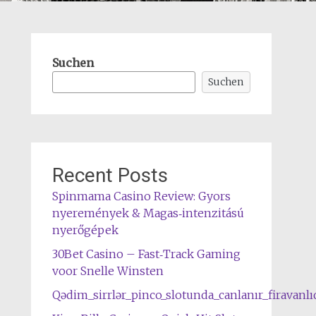
Suchen
Suchen
Recent Posts
Spinmama Casino Review: Gyors
nyeremények & Magas‑intenzitású
nyerőgépek
30Bet Casino – Fast‑Track Gaming
voor Snelle Winsten
Qədim_sirrlər_pinco_slotunda_canlanır_firavanlı