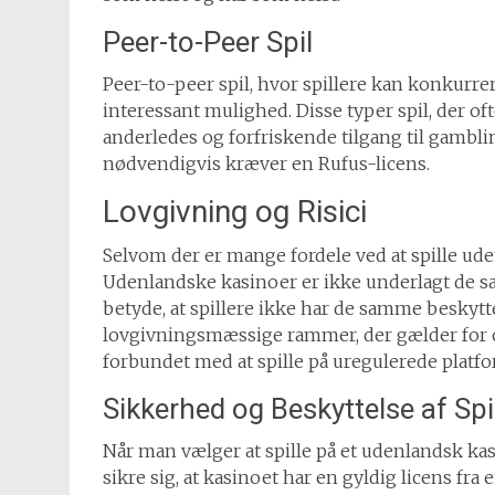
Peer-to-Peer Spil
Peer-to-peer spil, hvor spillere kan konkurr
interessant mulighed. Disse typer spil, der of
anderledes og forfriskende tilgang til gamblin
nødvendigvis kræver en Rufus-licens.
Lovgivning og Risici
Selvom der er mange fordele ved at spille uden
Udenlandske kasinoer er ikke underlagt de s
betyde, at spillere ikke har de samme beskyttel
lovgivningsmæssige rammer, der gælder for on
forbundet med at spille på uregulerede platf
Sikkerhed og Beskyttelse af Spi
Når man vælger at spille på et udenlandsk kasin
sikre sig, at kasinoet har en gyldig licens fr