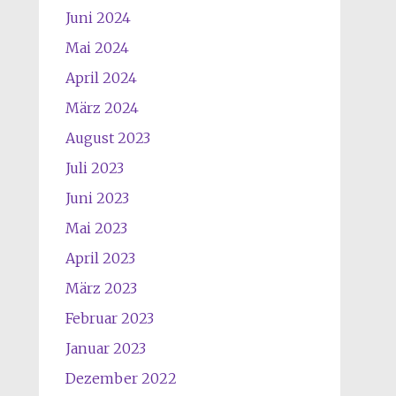
Juni 2024
Mai 2024
April 2024
März 2024
August 2023
Juli 2023
Juni 2023
Mai 2023
April 2023
März 2023
Februar 2023
Januar 2023
Dezember 2022