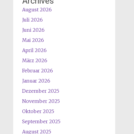
Archives
August 2026
Juli 2026
Juni 2026
Mai 2026
April 2026
März 2026
Februar 2026
Januar 2026
Dezember 2025
November 2025
Oktober 2025
September 2025
August 2025