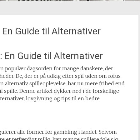
n Guide til Alternativer
En Guide til Alternativer
 en populær dagsorden for mange danskere, der
heder. De, der er på udkig efter spil uden om rofus
 en alternativ spilleoplevelse, har nu mere frihed end
l spille. Denne artikel dykker ned i de forskellige
ternativer, lovgivning og tips til en bedre
ulerer alle former for gambling i landet. Selvom
kre et retfærdigt miljø, kan mange spillere føle sig