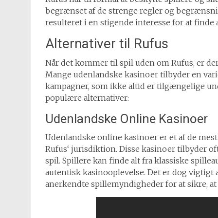
begrænset af de strenge regler og begrænsnin
resulteret i en stigende interesse for at finde
Alternativer til Rufus
Når det kommer til spil uden om Rufus, er der
Mange udenlandske kasinoer tilbyder en varie
kampagner, som ikke altid er tilgængelige un
populære alternativer:
Udenlandske Online Kasinoer
Udenlandske online kasinoer er et af de mest 
Rufus‘ jurisdiktion. Disse kasinoer tilbyder 
spil. Spillere kan finde alt fra klassiske spille
autentisk kasinooplevelse. Det er dog vigtigt a
anerkendte spillemyndigheder for at sikre, at 