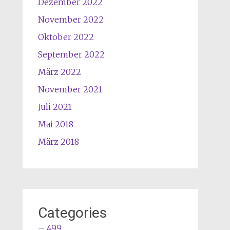
Dezember 2022
November 2022
Oktober 2022
September 2022
März 2022
November 2021
Juli 2021
Mai 2018
März 2018
Categories
– 499