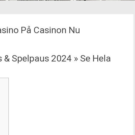
Casino På Casinon Nu
 & Spelpaus 2024 » Se Hela