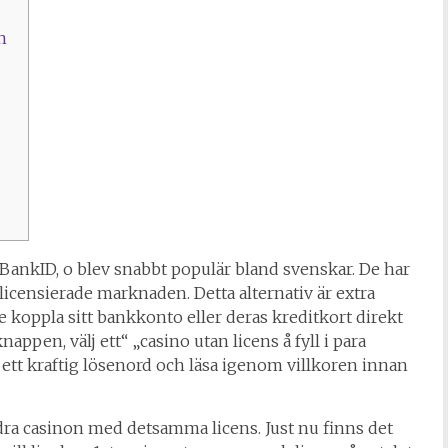
n
BankID, o blev snabbt populär bland svenskar. De har
licensierade marknaden. Detta alternativ är extra
e koppla sitt bankkonto eller deras kreditkort direkt
appen, välj ett“ „casino utan licens å fyll i para
 ett kraftig lösenord och läsa igenom villkoren innan
ndra casinon med detsamma licens. Just nu finns det