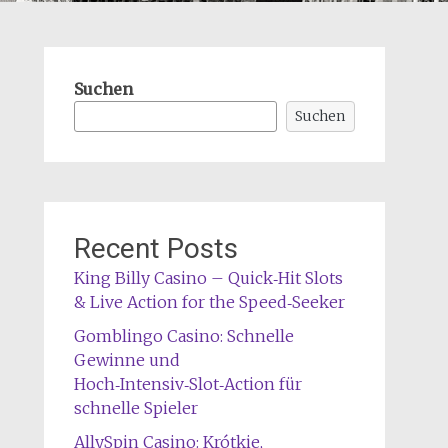
Suchen
Suchen
Recent Posts
King Billy Casino – Quick‑Hit Slots
& Live Action for the Speed‑Seeker
Gomblingo Casino: Schnelle
Gewinne und
Hoch‑Intensiv‑Slot‑Action für
schnelle Spieler
AllySpin Casino: Krótkie,