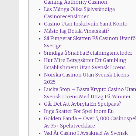
Gaming Authority Casinon
Läs Många Olika Självständiga
Casinorecensioner
Casino Utan Inskrivnin Samt Konto
Måste Jag Betala Vinstskatt?
Så Fungerar Skatten På Casinon Utanfö
Sverige
Smidiga å Snabba Betalningsmetoder
Hur Mire Betygsätter Ett Gambling
Establishment Utan Svensk Licens
Norska Casinon Utan Svensk Licens
2025
Lucky Stop – Bästa Krypto Casino Uta
Svensk Licens Med Uttag På Minuter
Går Det Att Avbryta En Spelpaus?
Inga Skatter För Spel Inom Eu
Golden Panda – Över 5, 000 Casinospe
Av 35+ Spelutvecklare
Vad Är Casino I Avsaknad Av Svensk