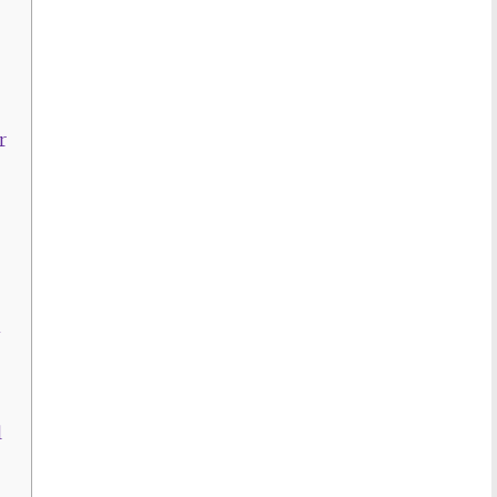
r
n
l