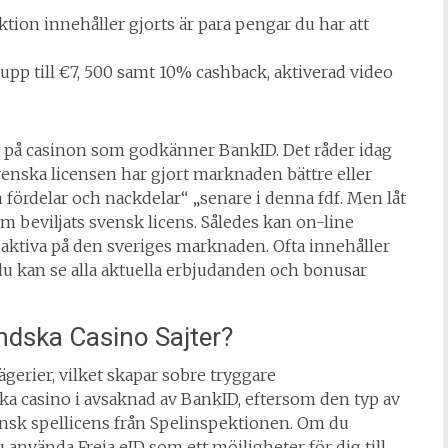
tion innehåller gjorts är para pengar du har att
p till €7, 500 samt 10% cashback, aktiverad video
 på casinon som godkänner BankID. Det råder idag
nska licensen har gjort marknaden bättre eller
fördelar och nackdelar“ „senare i denna fdf. Men låt
om beviljats svensk licens. Således kan on-line
 aktiva på den sveriges marknaden. Ofta innehåller
u kan se alla aktuella erbjudanden och bonusar
ndska Casino Sajter?
erier, vilket skapar sobre tryggare
ka casino i avsaknad av BankID, eftersom den typ av
vensk spellicens från Spelinspektionen. Om du
använda Freja eID som ett möjligheter för dig till