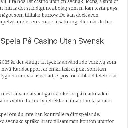
u vill lira hos 1st casino utan en svensk licens, å antalet
ätt hittas det ständigt nya bolag som ni kan testa, guys
 något som tilltalar burrow. De kan dock även
elvis under en senare insättning eller när du har
 Spela På Casino Utan Svensk
2025 är det viktigt att lyckas använda de verktyg som
m nivå. Kundsupport är en kritisk aspekt som kan
ygnet runt via livechatt, e-post och ibland telefon är
e å mest användarvänliga teknikerna på marknaden.
fanns sobre hel del spelreklam innan första januari
 spel om du inte kan kontrollera ditt spelande.
e svenska språke lirare tillsamman konton utanför