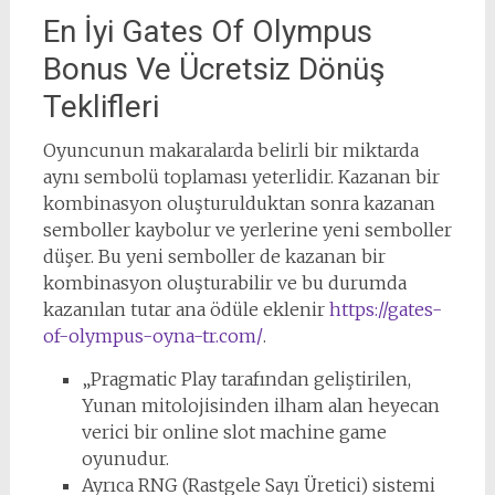
En İyi Gates Of Olympus
Bonus Ve Ücretsiz Dönüş
Teklifleri
Oyuncunun makaralarda belirli bir miktarda
aynı sembolü toplaması yeterlidir. Kazanan bir
kombinasyon oluşturulduktan sonra kazanan
semboller kaybolur ve yerlerine yeni semboller
düşer. Bu yeni semboller de kazanan bir
kombinasyon oluşturabilir ve bu durumda
kazanılan tutar ana ödüle eklenir
https://gates-
of-olympus-oyna-tr.com/
.
„Pragmatic Play tarafından geliştirilen,
Yunan mitolojisinden ilham alan heyecan
verici bir online slot machine game
oyunudur.
Ayrıca RNG (Rastgele Sayı Üretici) sistemi