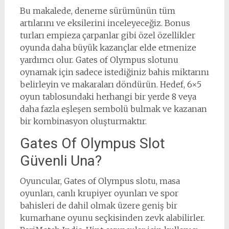
Bu makalede, deneme sürümünün tüm
artılarını ve eksilerini inceleyeceğiz. Bonus
turları empieza çarpanlar gibi özel özellikler
oyunda daha büyük kazançlar elde etmenize
yardımcı olur. Gates of Olympus slotunu
oynamak için sadece istediğiniz bahis miktarını
belirleyin ve makaraları döndürün. Hedef, 6×5
oyun tablosundaki herhangi bir yerde 8 veya
daha fazla eşleşen sembolü bulmak ve kazanan
bir kombinasyon oluşturmaktır.
Gates Of Olympus Slot
Güvenli Una?
Oyuncular, Gates of Olympus slotu, masa
oyunları, canlı krupiyer oyunları ve spor
bahisleri de dahil olmak üzere geniş bir
kumarhane oyunu seçkisinden zevk alabilirler.