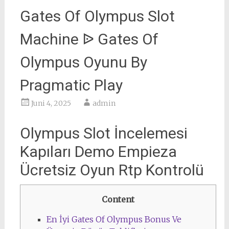
Gates Of Olympus Slot
Machine ᐉ Gates Of
Olympus Oyunu By
Pragmatic Play
Juni 4, 2025
admin
Olympus Slot İncelemesi
Kapıları Demo Empieza
Ücretsiz Oyun Rtp Kontrolü
Content
En İyi Gates Of Olympus Bonus Ve