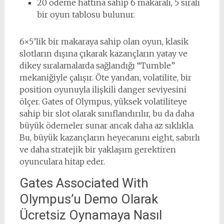
20 ödeme hattına sahip 6 makaralı, 5 sıralı
bir oyun tablosu bulunur.
6×5’lik bir makaraya sahip olan oyun, klasik
slotların dışına çıkarak kazançların yatay ve
dikey sıralamalarda sağlandığı “Tumble”
mekaniğiyle çalışır. Öte yandan, volatilite, bir
position oyunuyla ilişkili danger seviyesini
ölçer. Gates of Olympus, yüksek volatiliteye
sahip bir slot olarak sınıflandırılır, bu da daha
büyük ödemeler sunar ancak daha az sıklıkla.
Bu, büyük kazançların heyecanını eight, sabırlı
ve daha stratejik bir yaklaşım gerektiren
oyunculara hitap eder.
Gates Associated With
Olympus’u Demo Olarak
Ücretsiz Oynamaya Nasıl