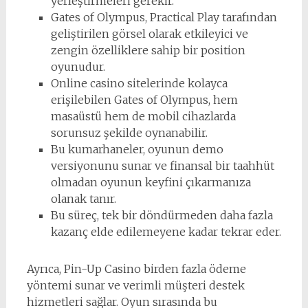
yerleştirmeleri gerekir.
Gates of Olympus, Practical Play tarafından
geliştirilen görsel olarak etkileyici ve
zengin özelliklere sahip bir position
oyunudur.
Online casino sitelerinde kolayca
erişilebilen Gates of Olympus, hem
masaüstü hem de mobil cihazlarda
sorunsuz şekilde oynanabilir.
Bu kumarhaneler, oyunun demo
versiyonunu sunar ve finansal bir taahhüt
olmadan oyunun keyfini çıkarmanıza
olanak tanır.
Bu süreç, tek bir döndürmeden daha fazla
kazanç elde edilemeyene kadar tekrar eder.
Ayrıca, Pin-Up Casino birden fazla ödeme
yöntemi sunar ve verimli müşteri destek
hizmetleri sağlar. Oyun sırasında bu