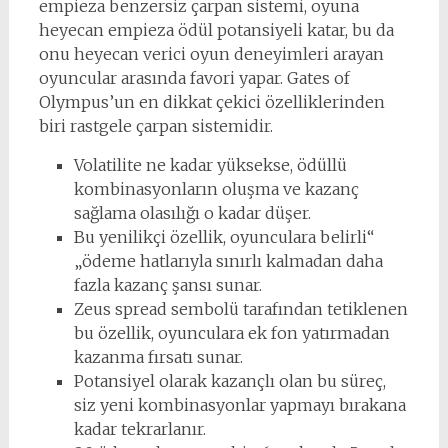
empieza benzersiz çarpan sistemi, oyuna
heyecan empieza ödül potansiyeli katar, bu da
onu heyecan verici oyun deneyimleri arayan
oyuncular arasında favori yapar. Gates of
Olympus’un en dikkat çekici özelliklerinden
biri rastgele çarpan sistemidir.
Volatilite ne kadar yüksekse, ödüllü
kombinasyonların oluşma ve kazanç
sağlama olasılığı o kadar düşer.
Bu yenilikçi özellik, oyunculara belirli“
„ödeme hatlarıyla sınırlı kalmadan daha
fazla kazanç şansı sunar.
Zeus spread sembolü tarafından tetiklenen
bu özellik, oyunculara ek fon yatırmadan
kazanma fırsatı sunar.
Potansiyel olarak kazançlı olan bu süreç,
siz yeni kombinasyonlar yapmayı bırakana
kadar tekrarlanır.