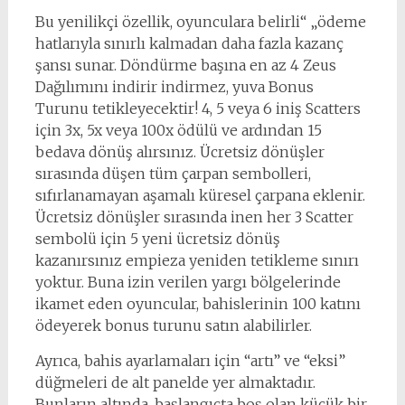
Bu yenilikçi özellik, oyunculara belirli“ „ödeme
hatlarıyla sınırlı kalmadan daha fazla kazanç
şansı sunar. Döndürme başına en az 4 Zeus
Dağılımını indirir indirmez, yuva Bonus
Turunu tetikleyecektir! 4, 5 veya 6 iniş Scatters
için 3x, 5x veya 100x ödülü ve ardından 15
bedava dönüş alırsınız. Ücretsiz dönüşler
sırasında düşen tüm çarpan sembolleri,
sıfırlanamayan aşamalı küresel çarpana eklenir.
Ücretsiz dönüşler sırasında inen her 3 Scatter
sembolü için 5 yeni ücretsiz dönüş
kazanırsınız empieza yeniden tetikleme sınırı
yoktur. Buna izin verilen yargı bölgelerinde
ikamet eden oyuncular, bahislerinin 100 katını
ödeyerek bonus turunu satın alabilirler.
Ayrıca, bahis ayarlamaları için “artı” ve “eksi”
düğmeleri de alt panelde yer almaktadır.
Bunların altında, başlangıçta boş olan küçük bir