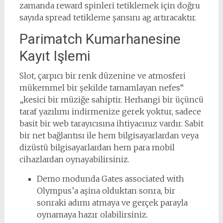
zamanda reward spinleri tetiklemek için doğru
sayıda spread tetikleme şansını ag artıracaktır.
Parimatch Kumarhanesine
Kayıt Işlemi
Slot, çarpıcı bir renk düzenine ve atmosferi
mükemmel bir şekilde tamamlayan nefes“
„kesici bir müziğe sahiptir. Herhangi bir üçüncü
taraf yazılımı indirmenize gerek yoktur, sadece
basit bir web tarayıcısına ihtiyacınız vardır. Sabit
bir net bağlantısı ile hem bilgisayarlardan veya
dizüstü bilgisayarlardan hem para mobil
cihazlardan oynayabilirsiniz.
Demo modunda Gates associated with
Olympus’a aşina olduktan sonra, bir
sonraki adımı atmaya ve gerçek parayla
oynamaya hazır olabilirsiniz.