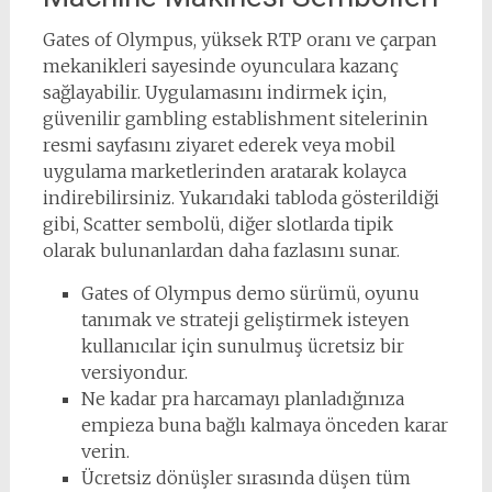
Gates of Olympus, yüksek RTP oranı ve çarpan
mekanikleri sayesinde oyunculara kazanç
sağlayabilir. Uygulamasını indirmek için,
güvenilir gambling establishment sitelerinin
resmi sayfasını ziyaret ederek veya mobil
uygulama marketlerinden aratarak kolayca
indirebilirsiniz. Yukarıdaki tabloda gösterildiği
gibi, Scatter sembolü, diğer slotlarda tipik
olarak bulunanlardan daha fazlasını sunar.
Gates of Olympus demo sürümü, oyunu
tanımak ve strateji geliştirmek isteyen
kullanıcılar için sunulmuş ücretsiz bir
versiyondur.
Ne kadar pra harcamayı planladığınıza
empieza buna bağlı kalmaya önceden karar
verin.
Ücretsiz dönüşler sırasında düşen tüm