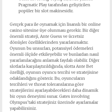
Pragmatic Play tarafından geliştirilen
popüler bir slot makinesidir.
Gerçek para ile oynamak için lisanslı bir online
casino sitesine üye olunması gerekir. Bir diğer
önemli strateji, Ante Guess ve ücretsiz
dönüşler özelliklerinden yararlanmaktır.
Oyunun bu unsurları, potansiyel ödemeleri
önemli ölçüde etkileyebilir ve bunlardan nasıl
yararlanılacağını anlamak faydalı olabilir. Diğer
slotlarla karşılaştırıldığında, slotta Ante Bet
özelliği, oyunun oyuncu tercihi ve stratejisine
odaklandığını gösterir. Bu, oyuncuların
tercihleri ve threat toleranslarına göre
stratejilerini ayarlayabilecekleri daha dinamik
bir oyun deneyimi sunar. Gates involving
Olympus’taki stratejiniz üzerinde ayarlamalar
yapabilirsiniz.