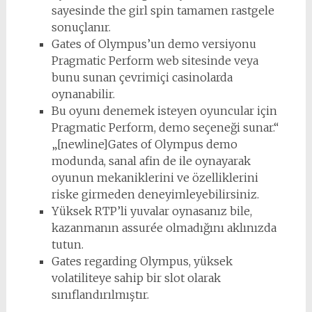
sayesinde the girl spin tamamen rastgele
sonuçlanır.
Gates of Olympus’un demo versiyonu
Pragmatic Perform web sitesinde veya
bunu sunan çevrimiçi casinolarda
oynanabilir.
Bu oyunı denemek isteyen oyuncular için
Pragmatic Perform, demo seçeneği sunar.“
„[newline]Gates of Olympus demo
modunda, sanal afin de ile oynayarak
oyunun mekaniklerini ve özelliklerini
riske girmeden deneyimleyebilirsiniz.
Yüksek RTP’li yuvalar oynasanız bile,
kazanmanın assurée olmadığını aklınızda
tutun.
Gates regarding Olympus, yüksek
volatiliteye sahip bir slot olarak
sınıflandırılmıştır.