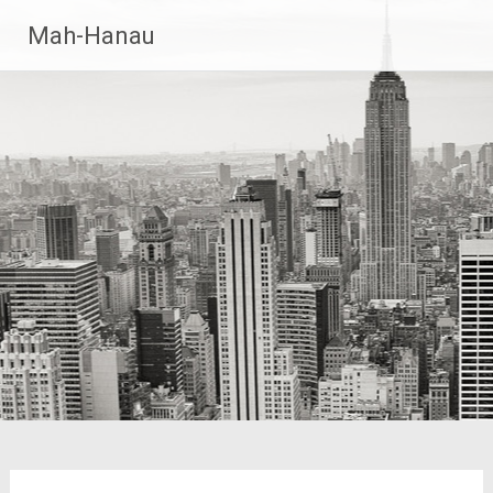
Zum
Mah-Hanau
Inhalt
springen