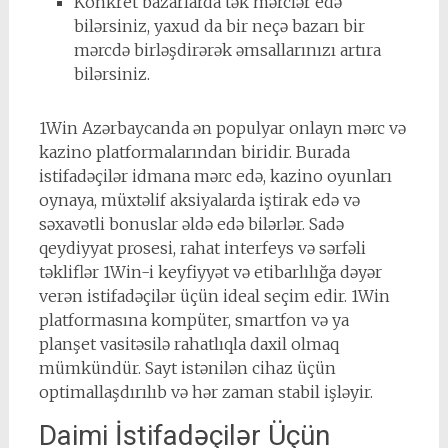
Konkret bazarlarda tək mərclər edə
bilərsiniz, yaxud da bir neçə bazarı bir
mərcdə birləşdirərək əmsallarınızı artıra
bilərsiniz.
1Win Azərbaycanda ən populyar onlayn mərc və
kazino platformalarından biridir. Burada
istifadəçilər idmana mərc edə, kazino oyunları
oynaya, müxtəlif aksiyalarda iştirak edə və
səxavətli bonuslar əldə edə bilərlər. Sadə
qeydiyyat prosesi, rahat interfeys və sərfəli
təkliflər 1Win-i keyfiyyət və etibarlılığa dəyər
verən istifadəçilər üçün ideal seçim edir. 1Win
platformasına kompüter, smartfon və ya
planşet vasitəsilə rahatlıqla daxil olmaq
mümkündür. Sayt istənilən cihaz üçün
optimallaşdırılıb və hər zaman stabil işləyir.
Daimi İstifadəçilər Üçün