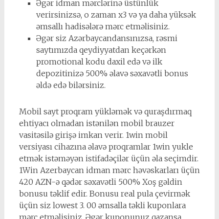
Əgər idman mərclərinə üstünlük
verirsinizsə, o zaman x3 və ya daha yüksək
əmsallı hadisələrə mərc etməlisiniz.
Əgər siz Azərbaycandansınızsa, rəsmi
saytımızda qeydiyyatdan keçərkən
promotional kodu daxil edə və ilk
depozitinizə 500% əlavə səxavətli bonus
əldə edə bilərsiniz.
Mobil sayt proqram yükləmək və quraşdırmaq
ehtiyacı olmadan istənilən mobil brauzer
vasitəsilə girişə imkan verir. 1win mobil
versiyası cihazına əlavə proqramlar 1win yukle
etmək istəməyən istifadəçilər üçün əla seçimdir.
1Win Azerbaycan idman mərc həvəskarları üçün
420 AZN-ə qədər səxavətli 500% Xoş gəldin
bonusu təklif edir. Bonusu real pula çevirmək
üçün siz lowest 3. 00 əmsalla təkli kuponlara
mərc etməlisiniz. Əgər kuponunuz qazansa,