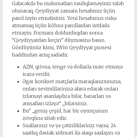
Gələcəkdə bu məlumatları təsdiqləməyiniz tələb
olunacaq. Qeydiyyat zamanı hesabınız üçün
parol təyin etməlisiniz. Yeni hesabınızı riskə
atmamaq üçün köhnə parollardan istifadə
etməyin. Formanı doldurduqdan sonra
“Qeydiyyatdan keçin” düyməsinə basın.
Gördüyünüz kimi, 1Win Qeydiyyat prosesi
həddindən artıq sadədir.
AZN, qrivna, tenge və dollarla mərc etməyə
icazə verilir.
Əgər konkret matçlarla maraqlanırsınızsa,
onları sevimlilərinizə əlavə edərək onları
izləməyi asanlaşdıra bilər, bazarları və
əmsalları izləyə“ „bilərsiniz.
Bu“ „geniş çeşid, hər bir oyunçunun
zövqünə xitab edir.
Suallarınız və ya çətinlikləriniz varsa, 24
saatlıq dəstək xidməti ilə əlaqə saxlayın və