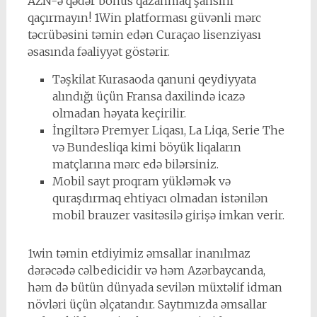
AZN-ə qədər bonus qazanmaq şansını
qaçırmayın! 1Win platforması güvənli mərc
təcrübəsini təmin edən Curaçao lisenziyası
əsasında fəaliyyət göstərir.
Təşkilat Kurasaoda qanuni qeydiyyata
alındığı üçün Fransa daxilində icazə
olmadan həyata keçirilir.
İngiltərə Premyer Liqası, La Liqa, Serie The
və Bundesliqa kimi böyük liqaların
matçlarına mərc edə bilərsiniz.
Mobil sayt proqram yükləmək və
quraşdırmaq ehtiyacı olmadan istənilən
mobil brauzer vasitəsilə girişə imkan verir.
1win təmin etdiyimiz əmsallar inanılmaz
dərəcədə cəlbedicidir və həm Azərbaycanda,
həm də bütün dünyada sevilən müxtəlif idman
növləri üçün əlçatandır. Saytımızda əmsallar