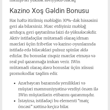
həmişə ən yüksək səviyyədə olacaq.
Kazino Xoş Gəldin Bonusu
Hər həftə itirilmiş məbləğin 30%-dək hissəsini
geri ala bilərsiniz. Mərc etdiyiniz məbləğ
artdıqca, geri qaytarılma faizi də yüksələcəkdir.
Aktiv istifadəçilər mütəmadi olaraq idman
mərcləri üçün fribetlər və kazino oyunlarında
istifadə edə biləcəkləri pulsuz spinlər əldə
edirlər. Bu bonuslar risqsiz mərclər etməyə və
real pul qazanmağa imkan verir. 1Win
mütəmadi olaraq əlavə bonuslar üçün xüsusi
promokodlar təqdim edir.
Azərbaycan bazarında yenilikləri və
müştəri məmnuniyyətinə verdiyi önəm ilə
1Win müştərilərin etibarını qazanmışdır.
İstəyirsə, istifadəçi bu elementi “matç
öncəsi” xəttinə keçirə bilər.