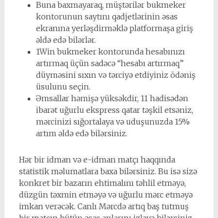
Buna baxmayaraq, müştərilər bukmeker
kontorunun saytını qadjetlərinin əsas
ekranına yerləşdirməklə platformaşa giriş
əldə edə bilərlər.
1Win bukmeker kontorunda hesabınızı
artırmaq üçün sadəcə “hesabı artırmaq”
düyməsini sıxın və tərciyə etdiyiniz ödəniş
üsulunu seçin.
Əmsallar həmişə yüksəkdir, 11 hadisədən
ibarət uğurlu ekspress qatar təşkil etsəniz,
mərcinizi sığortalaya və uduşunuzda 15%
artım əldə edə bilərsiniz.
Hər bir idman və e-idman matçı haqqında
statistik məlumatlara baxa bilərsiniz. Bu isə sizə
konkret bir bazarın ehtimalını təhlil etməyə,
düzgün təxmin etməyə və uğurlu mərc etməyə
imkan verəcək. Canlı Mərcdə artıq baş tutmuş