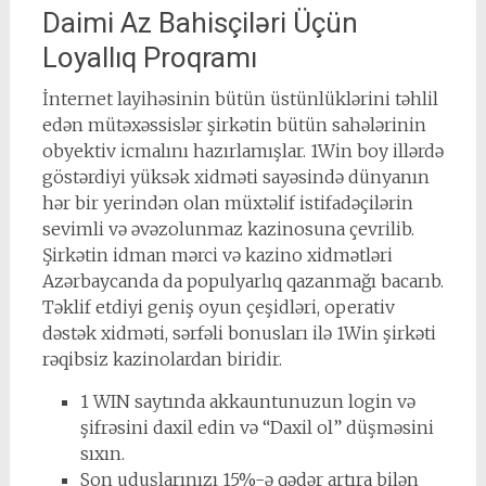
Daimi Az Bahisçiləri Üçün
Loyallıq Proqramı
İnternet layihəsinin bütün üstünlüklərini təhlil
edən mütəxəssislər şirkətin bütün sahələrinin
obyektiv icmalını hazırlamışlar. 1Win boy illərdə
göstərdiyi yüksək xidməti sayəsində dünyanın
hər bir yerindən olan müxtəlif istifadəçilərin
sevimli və əvəzolunmaz kazinosuna çevrilib.
Şirkətin idman mərci və kazino xidmətləri
Azərbaycanda da populyarlıq qazanmağı bacarıb.
Təklif etdiyi geniş oyun çeşidləri, operativ
dəstək xidməti, sərfəli bonusları ilə 1Win şirkəti
rəqibsiz kazinolardan biridir.
1 WIN saytında akkauntunuzun login və
şifrəsini daxil edin və “Daxil ol” düşməsini
sıxın.
Son uduşlarınızı 15%-ə qədər artıra bilən