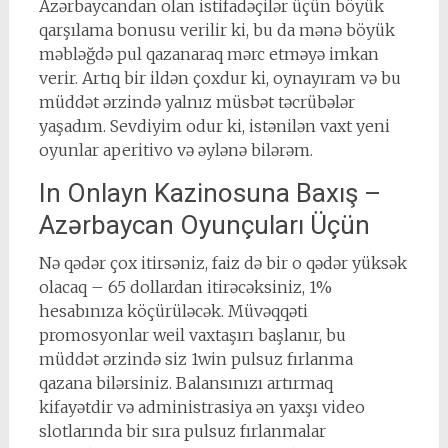
Azərbaycandan olan istifadəçilər üçün böyük
qarşılama bonusu verilir ki, bu da mənə böyük
məbləğdə pul qazanaraq mərc etməyə imkan
verir. Artıq bir ildən çoxdur ki, oynayıram və bu
müddət ərzində yalnız müsbət təcrübələr
yaşadım. Sevdiyim odur ki, istənilən vaxt yeni
oyunlar aperitivo və əylənə bilərəm.
In Onlayn Kazinosuna Baxış –
Azərbaycan Oyunçuları Üçün
Nə qədər çox itirsəniz, faiz də bir o qədər yüksək
olacaq – 65 dollardan itirəcəksiniz, 1%
hesabınıza köçürüləcək. Müvəqqəti
promosyonlar weil vaxtaşırı başlanır, bu
müddət ərzində siz 1win pulsuz fırlanma
qazana bilərsiniz. Balansınızı artırmaq
kifayətdir və administrasiya ən yaxşı video
slotlarında bir sıra pulsuz fırlanmalar