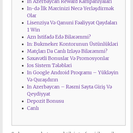
In Azerbaycan Reward Kampaniyaları
In-də İlk Mərcinizi Necə Yerləşdirmək
Olar
Lisenziya Və Qanuni Fəaliyyət Qaydaları
1 Win
Azn Istifadə Edə Bilərəmmi?
In: Bukmeker Kontorunun Üstünlükləri
Matçları Da Canlı Izləyə Bilərəmmi?
Səxavətli Bonuslar Və Promosyonlar
Ios Sistem Tələbləri
In Google Android Proqramı – Yükləyin
Və Quraşdırın
In Azerbaycan – Rəsmi Sayta Giriş Və
Qeydiyyat
Depozit Bonusu
Canlı