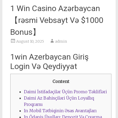
1 Win Casino Azərbaycan
【rəsmi Vebsayt Və $1000
Bonus】
August 10, 2025
admin
1win Azerbaycan Giriş
Login Və Qeydiyyat
Content
Daimi İstifadəçilər Üçün Promo Təklifləri
Daimi Az Bahisçiləri Üçün Loyallıq
Proqramı
In Mobil Tətbiqinin Əsas Avantajları
In Ödəniş Üsulları: Depozit Və Çıxarma