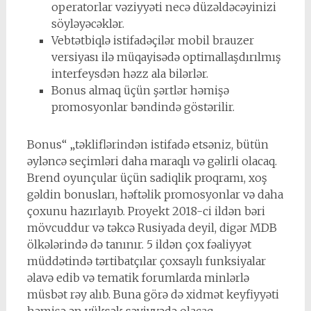
operatorlar vəziyyəti necə düzəldəcəyinizi
söyləyəcəklər.
Vebtətbiqlə istifadəçilər mobil brauzer
versiyası ilə müqayisədə optimallaşdırılmış
interfeysdən həzz ala bilərlər.
Bonus almaq üçün şərtlər həmişə
promosyonlar bəndində göstərilir.
Bonus“ „təkliflərindən istifadə etsəniz, bütün
əyləncə seçimləri daha maraqlı və gəlirli olacaq.
Brend oyunçular üçün sadiqlik proqramı, xoş
gəldin bonusları, həftəlik promosyonlar və daha
çoxunu hazırlayıb. Proyekt 2018-ci ildən bəri
mövcuddur və təkcə Rusiyada deyil, digər MDB
ölkələrində də tanınır. 5 ildən çox fəaliyyət
müddətində tərtibatçılar çoxsaylı funksiyalar
əlavə edib və tematik forumlarda minlərlə
müsbət rəy alıb. Buna görə də xidmət keyfiyyəti