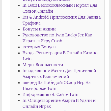
In: Ваш Высококлассный Портал Для
Ставок Онлайн
Ios & Android Приложения Для Залива
Трафика
Бонусы и Акции
Руководство по 1win Lucky Jet: Как
Играть в Игру Crash
которых Бонусы
Вход а Регистрация В Онлайн Казино
1win
Меры Безопасности
In: идеальное Место Для Ценителей
Азартных Развлечений
вперед За Победой: Обзор Игр На
Платформе 1win
Информация об Сайте 1win
In: Олицетворение Азарта И Удачи и
Онлайн Играх