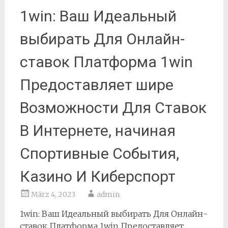
1win: Ваш Идеальный
выбирать Для Онлайн-
ставок Платформа 1win
Предоставляет шире
Возможности Для Ставок
В Интернете, начиная
Спортивные События,
Казино И Киберспорт
März 4, 2023
admin
1win: Ваш Идеальный выбирать Для Онлайн-
ставок Платформа 1win Предоставляет