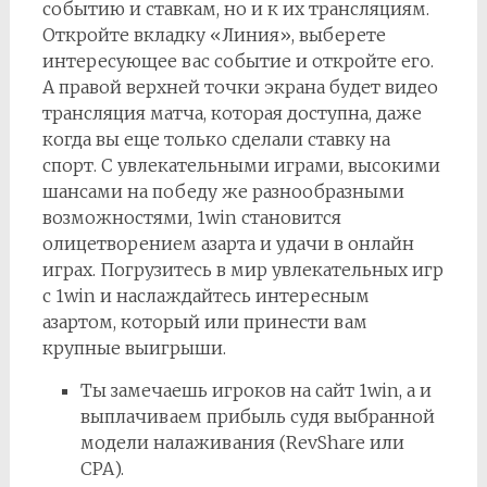
событию и ставкам, но и к их трансляциям.
Откройте вкладку «Линия», выберете
интересующее вас событие и откройте его.
А правой верхней точки экрана будет видео
трансляция матча, которая доступна, даже
когда вы еще только сделали ставку на
спорт. С увлекательными играми, высокими
шансами на победу же разнообразными
возможностями, 1win становится
олицетворением азарта и удачи в онлайн
играх. Погрузитесь в мир увлекательных игр
с 1win и наслаждайтесь интересным
азартом, который или принести вам
крупные выигрыши.
Ты замечаешь игроков на сайт 1win, а и
выплачиваем прибыль судя выбранной
модели налаживания (RevShare или
CPA).