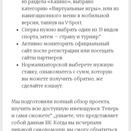
из раздела «Казино», выбрано
категорию «Виртуальные игры», или из
навигационного меню в мобильной
версии, тапнув на V-Sport.
Сперва нужно выбрать один из 33 видов
спорта, затем – страну и турнир.“
Активно мониторить официальный
сайт после регистрации или посещать
сайты партнеров.
Нормализаторской выберете нужную
ставку, ознакомьтесь с сумм, которую
вы можете получить обратно, же
сделайте кэшаут.
Мы подготовили полный обзор проекта,
изучить всю доступную имеющуюся. Теперь
и сами сможете“ „узнаете, что представляет
собой данная БК. Когда вы исчерпали
никакой самопомощи, вы смогу обратиться