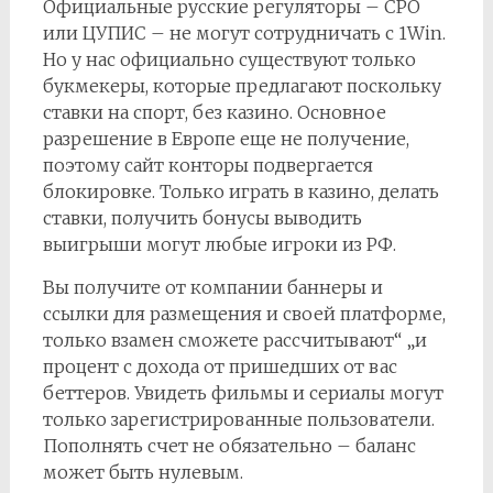
Официальные русские регуляторы – СРО
или ЦУПИС – не могут сотрудничать с 1Win.
Но у нас официально существуют только
букмекеры, которые предлагают поскольку
ставки на спорт, без казино. Основное
разрешение в Европе еще не получение,
поэтому сайт конторы подвергается
блокировке. Только играть в казино, делать
ставки, получить бонусы выводить
выигрыши могут любые игроки из РФ.
Вы получите от компании баннеры и
ссылки для размещения и своей платформе,
только взамен сможете рассчитывают“ „и
процент с дохода от пришедших от вас
беттеров. Увидеть фильмы и сериалы могут
только зарегистрированные пользователи.
Пополнять счет не обязательно – баланс
может быть нулевым.