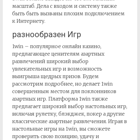
масштаб. Дела с входом и систему также
быть быть вызваны плохим подключением
к Интернету.
разнообразен Игр
1win – популярное онлайн казино,
предлагающее ценителям азартных
развлечений широкий выбор
увлекательных игр и возможность
выигрыша щедрых призов. Будем
рассмотрим подробнее, но делает 1win
совершенным местом для поклонников
азартных игр. Платформа 1win также
предлагает широкий выбор настольных игр,
включая рулетку, блэкджек, покер а другие
классические азартные развлечения. Играя в
настольные игры на 1win, вы сможете
проверить свою позицию, удачу и