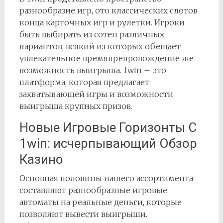
разнообразие игр, ото классических слотов
конца карточных игр и рулетки. Игроки
быть выбирать из сотен различных
вариантов, всякий из которых обещает
увлекательное времяпрепровождение же
возможность выигрыша. 1win – это
платформа, которая предлагает
захватывающей игры и возможности
выигрыша крупных призов.
Новые Игровые Горизонты С
1win: исчерпывающий Обзор
Казино
Основная половины нашего ассортимента
составляют разнообразные игровые
автоматы на реальные деньги, которые
позволяют вывести выигрыши.