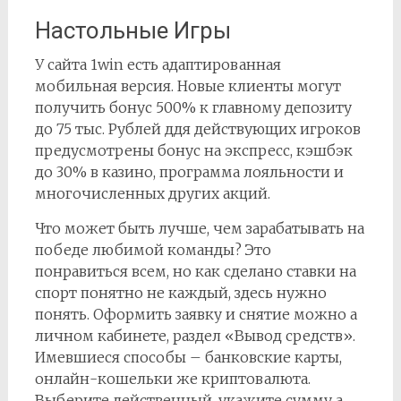
Настольные Игры
У сайта 1win есть адаптированная
мобильная версия. Новые клиенты могут
получить бонус 500% к главному депозиту
до 75 тыс. Рублей ддя действующих игроков
предусмотрены бонус на экспресс, кэшбэк
до 30% в казино, программа лояльности и
многочисленных других акций.
Что может быть лучше, чем зарабатывать на
победе любимой команды? Это
понравиться всем, но как сделано ставки на
спорт понятно не каждый, здесь нужно
понять. Оформить заявку и снятие можно а
личном кабинете, раздел «Вывод средств».
Имевшиеся способы – банковские карты,
онлайн-кошельки же криптовалюта.
Выберите действенный, укажите сумму а