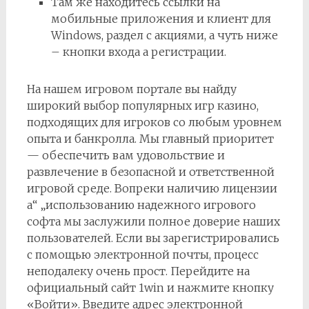
Там же находитесь ссылки на
мобильные приложения и клиент для
Windows, раздел с акциями, а чуть ниже
– кнопки входа а регистрации.
На нашем игровом портале вы найду
широкий выбор популярных игр казино,
подходящих для игроков со любым уровнем
опыта и банкролла. Мы главный приоритет
— обеспечить вам удовольствие и
развлечение в безопасной и ответственной
игровой среде. Вопреки наличию лицензии
а“ „использованию надежного игрового
софта мы заслужили полное доверие наших
пользователей. Если вы зарегистрировались
с помощью электронной почты, процесс
неподалеку очень прост. Перейдите на
официальный сайт 1win и нажмите кнопку
«Войти». Введите адрес электронной