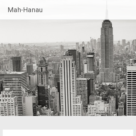
Zum
Mah-Hanau
Inhalt
springen