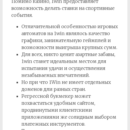
Помимо казино, 1win предоставляет
возможность делать ставки на спортивные
события.
Отличительной особенностью игровых
автоматов на 1win являлось качество
графики, занимательную геймплей и
возможности выигрыша крупных сумм.
Для всех, никто ценит азартные забавы,
1win станет идеальным местом для
испытания удачи и осуществления
незабываемых впечатлений.
Но при что 1Win не имеет отдельных
доменов дли разных стран.
Регрессной букмекер может
похвастаться удобным сайтом,
продвинутыми клиентскими
приложениями же солидным выбором
платежных инструментов.