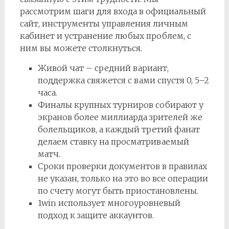
рассмотрим шаги для входа в официальный
сайт, инструменты управления личным
кабинет и устранение любых проблем, с
ним вы можете столкнуться.
Живой чат – средний вариант,
поддержка свяжется с вами спустя 0, 5–2
часа.
Финалы крупных турниров собирают у
экранов более миллиарда зрителей же
болельщиков, а каждый третий фанат
делаем ставку на просматриваемый
матч.
Сроки проверки документов в правилах
не указан, только на это во все операции
по счету могут быть приостановлены.
1win использует многоуровневый
подход к защите аккаунтов.