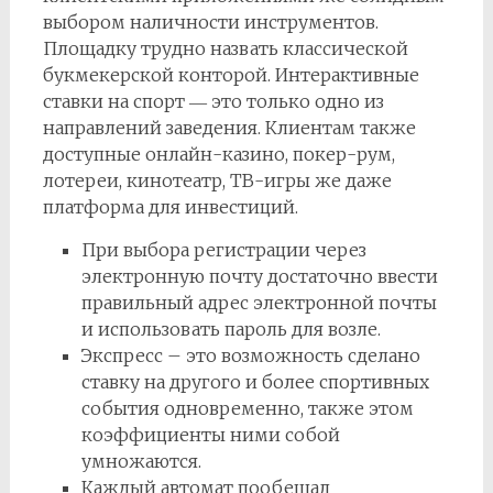
выбором наличности инструментов.
Площадку трудно назвать классической
букмекерской конторой. Интерактивные
ставки на спорт ― это только одно из
направлений заведения. Клиентам также
доступные онлайн-казино, покер-рум,
лотереи, кинотеатр, ТВ-игры же даже
платформа для инвестиций.
При выбора регистрации через
электронную почту достаточно ввести
правильный адрес электронной почты
и использовать пароль для возле.
Экспресс – это возможность сделано
ставку на другого и более спортивных
события одновременно, также этом
коэффициенты ними собой
умножаются.
Каждый автомат пообещал