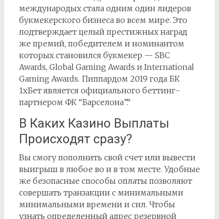
международых стала одним один лидеров
букмекерского бизнеса во всем мире. Это
подтверждает целый престижных наград
же премий, победителем и номинантом
которых становился букмекер — SBC
Awards, Global Gaming Awards и International
Gaming Awards. Пиппардом 2019 года БК
1хБет является официального беттинг-
партнером ФК “Барселона”.“
В Каких Казино Выплаты
Происходят сразу?
Вы смогу пополнить свой счет или вывести
выигрыш в любое во и в том месте. Удобные
же безопасные способы оплаты позволяют
совершать транзакции с минимальными
минимальными времени и сил. Чтобы
узнать определенный адрес резервной