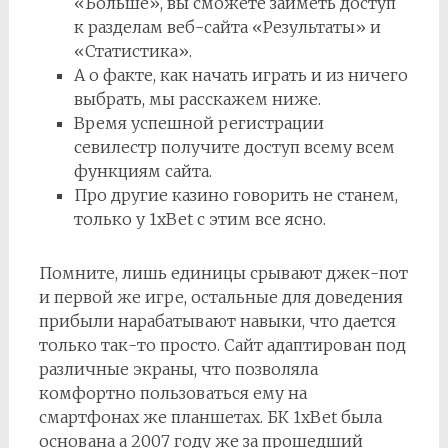
«Больше», вы сможете заиметь доступ
к разделам веб-сайта «Результаты» и
«Статистика».
А о факте, как начать играть и из ничего
выбрать, мы расскажем ниже.
Время успешной регистрации
севилестр получите доступ всему всем
функциям сайта.
Про другие казино говорить не станем,
только у 1xBet с этим все ясно.
Помните, лишь единицы срывают джек-пот
и первой же игре, остальные для доведения
прибыли нарабатывают навыки, что дается
только так-то просто. Сайт адаптирован под
различные экраны, что позволяла
комфортно пользоваться ему на
смартфонах же планшетах. БК 1xBet была
основана а 2007 году же за прошедший