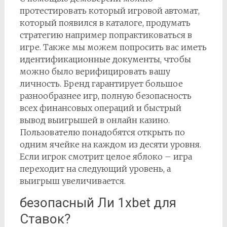
протестировать который игровой автомат,
который появился в каталоге, продумать
стратегию например попрактиковаться в
игре. Также мы можем попросить вас иметь
идентификационные документы, чтобы
можно было верифицировать вашу
личность. Бренд гарантирует большое
разнообразнее игр, полную безопасность
всех финансовых операций и быстрый
вывод выигрышей в онлайн казино.
Пользователю понадобятся открыть по
одним ячейке на каждом из десяти уровня.
Если игрок смотрит целое яблоко – игра
переходит на следующий уровень, а
выигрыш увеличивается.
безопасный Ли 1xbet для
Ставок?