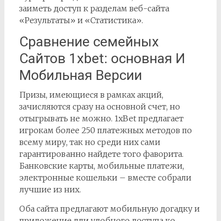
заиметь доступ к разделам веб-сайта
«Результаты» и «Статистика».
Сравнение семейных
Сайтов 1xbet: основная И
Мобильная Версии
Призы, имеющиеся в рамках акций,
зачисляются сразу на основной счет, но
отыгрывать не можно. 1xBet предлагает
игрокам более 250 платежных методов по
всему миру, так но среди них сами
гарантированно найдете того фаворита.
Банковские карты, мобильные платежи,
электронные кошельки – вместе собрали
лучшие из них.
Оба сайта предлагают мобильную догадку и
приложение дли удобного доступа ко