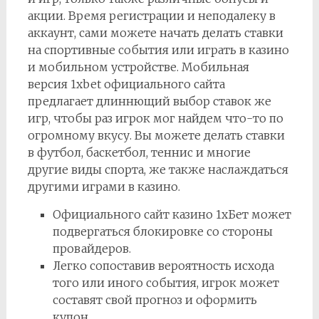
акции. Время регистрации и неподалеку в
аккаунт, сами можете начать делать ставки
на спортивные события или играть в казино
и мобильном устройстве. Мобильная
версия 1xbet официального сайта
предлагает длиннющий выбор ставок же
игр, чтобы раз игрок мог найдем что-то по
огромному вкусу. Вы можете делать ставки
в футбол, баскетбол, теннис и многие
другие виды спорта, же также наслаждаться
другими играми в казино.
Официального сайт казино 1хБет может
подвергаться блокировке со стороны
провайдеров.
Легко сопоставив вероятность исхода
того или иного события, игрок может
составят свой прогноз и оформить
купон.