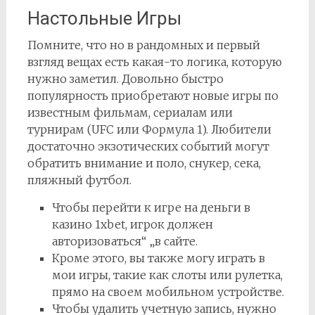
Настольные Игры
Помните, что но в рандомных и первый
взгляд вещах есть какая-то логика, которую
нужно заметил. Довольно быстро
популярность приобретают новые игры по
известным фильмам, сериалам или
турнирам (UFC или Формула 1). Любители
достаточно экзотических событий могут
обратить внимание и поло, снукер, сека,
пляжный футбол.
Чтобы перейти к игре на деньги в
казино 1xbet, игрок должен
авторизоваться“ „в сайте.
Кроме этого, вы также могу играть в
мои игры, такие как слоты или рулетка,
прямо на своем мобильном устройстве.
Чтобы удалить учетную запись, нужно