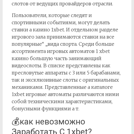
слотов от ведущих провайдеров отрасли.
Пользователи, которые следят и
спортивными событиями, могут делать
ставки а казино 1xbet. И отдельном разделе
игрового зала принимаются ставки на все
популярные“ „вида спорта. Среди больше
ассортимента игровых автоматов 1 xbet
казино большую часть занимающий
видеослоты. В списке представлены как
пресловутые аппараты с 3 или 5 барабанами,
так и эксклюзивные слоты с оригинальных
механиками. Представленные а каталоге
1xbet игровые автоматы различаются ними
собой техническими характеристиками,
бонусными функциями а т.
💰как невозможно
Заработать С 1xbet?