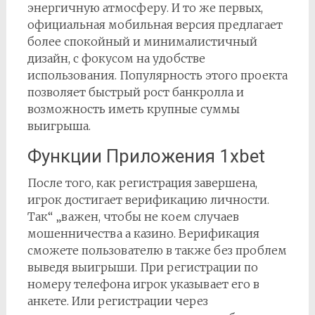
энергичную атмосферу. И то же первых,
официальная мобильная версия предлагает
более спокойный и минималистичный
дизайн, с фокусом на удобстве
использования. Популярность этого проекта
позволяет быстрый рост банкролла и
возможность иметь крупные суммы
выигрыша.
Функции Приложения 1xbet
После того, как регистрация завершена,
игрок достигает верификацию личности.
Так“ „важен, чтобы не коем случаев
мошенничества а казино. Верификация
сможете пользователю в также без проблем
выведя выигрыши. При регистрации по
номеру телефона игрок указывает его в
анкете. Или регистрации через