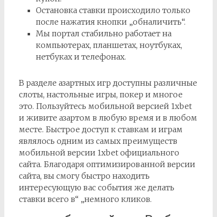
Остановка ставки происходило только
после нажатия кнопки „обналичить“.
Мы портал стабильно работает на
компьютерах, планшетах, ноутбуках,
нетбуках и телефонах.
В разделе азартных игр доступны различные
слоты, настольные игры, покер и многое
это. Пользуйтесь мобильной версией 1xbet
и живите азартом в любую время и в любом
месте. Быстрое доступ к ставкам и играм
являлось одним из самых преимуществ
мобильной версии 1xbet официального
сайта. Благодаря оптимизированной версии
сайта, вы смогу быстро находить
интересующую вас события же делать
ставки всего в“ „немного кликов.