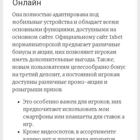
Онлайн
Она полностью адаптирована под
мобильные устройства и обладает всеми
основными функциями, доступными на
основном сайте. Официальному сайт 1xbet
нормализаторской предлагает различные
бонусы и акции, них позволяют игрокам
иметь дополнительные выгоды. Также,
новым пользователям целесообразно бонус
на третий депозит, а постоянной игрокам
доступны различные промо-акции и
розыгрыши призов.
Это особенно важен для игроков, них
предпочитают использовать мои
смартфоны или планшеты для ставок а
игр.
Кроме видеослотов, в ассортименте
казино нет и другие вида аппаратов.