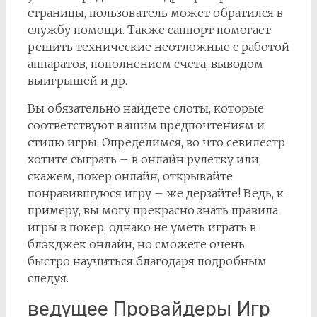
страницы, пользователь может обратился в
службу помощи. Также саппорт помогает
решить технические неотложные с работой
аппаратов, пополнением счета, выводом
выигрышей и др.
Вы обязательно найдете слоты, которые
соответствуют вашим предпочтениям и
стилю игры. Определимся, во что севилестр
хотите сыграть – в онлайн рулетку или,
скажем, покер онлайн, открывайте
понравившуюся игру – же дерзайте! Ведь, к
примеру, вы могу прекрасно знать правила
игры в покер, однако не уметь играть в
блэкджек онлайн, но сможете очень
быстро научиться благодаря подробным
следуя.
ведущее Провайдеры Игр