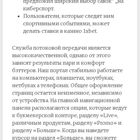
предложил широкий выбор савок“ „на
киберспорт.
Пользователи, которые следят ним
спортивными событиями, может
делать ставки в казино 1xbet.
Служба потоковой передачи является
высококачественной, однако от этого
зависят результаты пари и комфорт
бэттеров. Наш портал стабильно работаете
на компьютерах, планшетах, ноутбуках,
нетбуках а телефонах. Общее оформление
страниц остается неизменное, независимо
от устройства. На главной навигационной
панели располагаются опции, которые ведут
к букмекерской конторе, разделу «Live»,
различным продуктам, разделу «Promo» и
разделу «Больше». Когда вы наведете
курсор на раздел «Больше», вы сможете