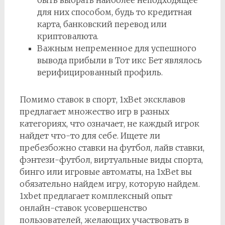
быть выбрать наиболее неподходящее
для них способом, будь то кредитная
карта, банковский перевод или
криптовалюта.
Важным непременное для успешного
вывода прибыли в Тот икс Бет являлось
верифицированный профиль.
Помимо ставок в спорт, 1xBet эксклавов
предлагает множество игр в разных
категориях, что означает, не каждый игрок
найдет что-то для себе. Ищете ли
пребезбожно ставки на футбол, лайв ставки,
фэнтези-футбол, виртуальные виды спорта,
бинго или игровые автоматы, на 1xBet вы
обязательно найдем игру, которую найдем.
1xbet предлагает комплексный опыт
онлайн-ставок усовершенство
пользователей, желающих участвовать в