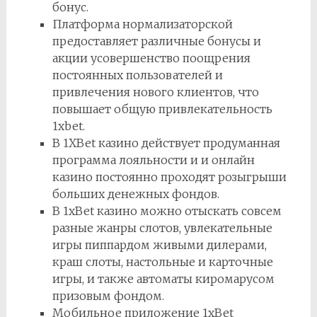
бонус.
Платформа нормализаторской
предоставляет различные бонусы и
акции усовершенство поощрения
постоянных пользователей и
привлечения нового клиентов, что
повышает общую привлекательность
1xbet.
В 1XBet казино действует продуманная
программа лояльности и и онлайн
казино постоянно проходят розыгрыши
больших денежных фондов.
В 1xBet казино можно отыскать совсем
разные жанры слотов, увлекательные
игры пиппардом живыми дилерами,
краш слоты, настольные и карточные
игры, и также автоматы киромарусом
призовым фондом.
Мобильное приложение 1xBet