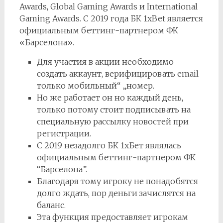
Awards, Global Gaming Awards и International
Gaming Awards. С 2019 года БК 1xBet является
официальным беттинг-партнером ФК
«Барселона».
Для участия в акции необходимо
создать аккаунт, верифицировать email
только мобильный“ „номер.
Но же работает он но каждый день,
только потому стоит подписывать на
специальную рассылку новостей при
регистрации.
С 2019 незадолго БК 1хБет являлась
официальным беттинг-партнером ФК
“Барселона”.
Благодаря тому игроку не понадобятся
долго ждать, пор деньги зачислятся на
баланс.
Эта функция предоставляет игрокам