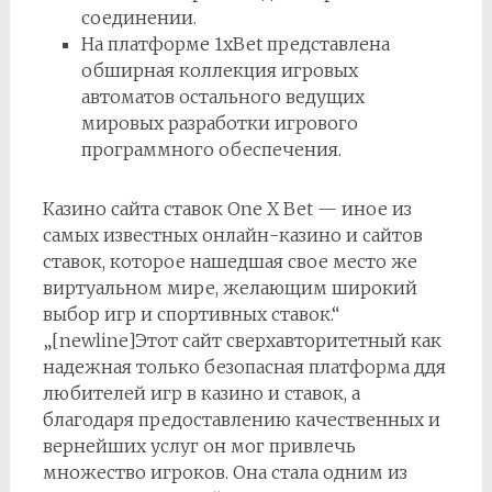
соединении.
На платформе 1xBet представлена
обширная коллекция игровых
автоматов остального ведущих
мировых разработки игрового
программного обеспечения.
Казино сайта ставок One X Bet — иное из
самых известных онлайн-казино и сайтов
ставок, которое нашедшая свое место же
виртуальном мире, желающим широкий
выбор игр и спортивных ставок.“
„[newline]Этот сайт сверхавторитетный как
надежная только безопасная платформа ддя
любителей игр в казино и ставок, а
благодаря предоставлению качественных и
вернейших услуг он мог привлечь
множество игроков. Она стала одним из