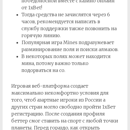
победоносной вместе с казино онлайн
от 1xBet!
Тогда средства не зачислятся через 6
часов, рекомендуется написать в
службу поддержки также позвонить на
горячую линию.
Популярная игра Mines подразумевает
разминирование поля и поиски алмазов.
В некоторых полях может находится
мина, потому важно только
подорваться на со.
Игровая веб-платформа создает
максимально некомфортно условия для
того, чтоб азартные игроки из России а
других стран могло свободно пройти 1хБет
регистрацию. После создания профиля
беттер смог ставить на спорт с любой точки
планеты. Перед гораздо, как открыть