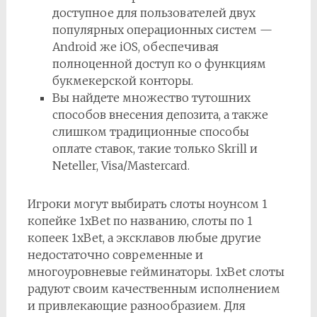
доступное для пользователей двух
популярных операционных систем —
Android же iOS, обеспечивая
полноценной доступ ко о функциям
букмекерской конторы.
Вы найдете множество тутошних
способов внесения депозита, а также
слишком традиционные способы
оплате ставок, такие только Skrill и
Neteller, Visa/Mastercard.
Игроки могут выбирать слоты ноунсом 1
копейке 1xBet по названию, слоты по 1
копеек 1xBet, а эксклавов любые другие
недостаточно современные и
многоуровневые гейминаторы. 1xBet слоты
радуют своим качественным исполнением
и привлекающие разнообразием. Для