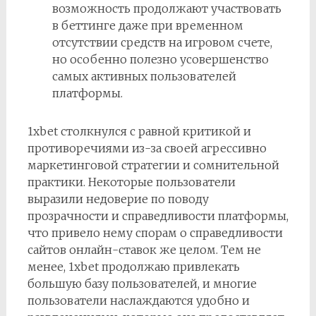
возможность продолжают участвовать
в беттинге даже при временном
отсутствии средств на игровом счете,
но особенно полезно усовершенство
самых активных пользователей
платформы.
1xbet столкнулся с равной критикой и
противоречиями из-за своей агрессивно
маркетинговой стратегии и сомнительной
практики. Некоторые пользователи
выразили недоверие по поводу
прозрачности и справедливости платформы,
что привело нему спорам о справедливости
сайтов онлайн-ставок же целом. Тем не
менее, 1xbet продолжаю привлекать
большую базу пользователей, и многие
пользователи наслаждаются удобно и