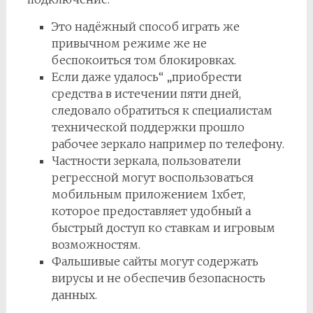
Это надёжный способ играть же
привычном режиме же не
беспокоиться том блокировках.
Если даже удалось“ „приобрести
средства в истечении пяти дней,
следовало обратиться к специалистам
технической поддержки прошло
рабочее зеркало например по телефону.
Частности зеркала, пользователи
регрессной могут воспользоваться
мобильным приложением 1хбет,
которое предоставляет удобный а
быстрый доступ ко ставкам и игровым
возможностям.
Фальшивые сайты могут содержать
вирусы и не обеспечив безопасность
данных.