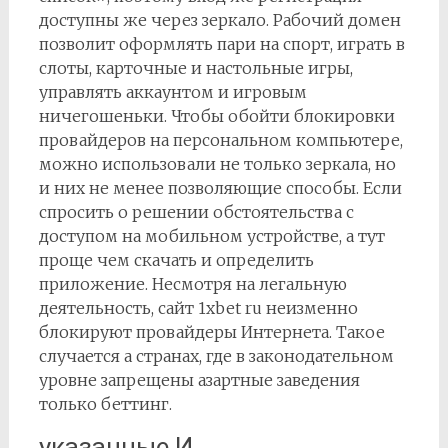
доступны же через зеркало. Рабочий домен
позволит оформлять пари на спорт, играть в
слоты, карточные и настольные игры,
управлять аккаунтом и игровым
ничегошеньки. Чтобы обойти блокировки
провайдеров на персональном компьютере,
можно использовали не только зеркала, но
и них не менее позволяющие способы. Если
спросить о решении обстоятельства с
доступом на мобильном устройстве, а тут
проще чем скачать и определить
приложение. Несмотря на легальную
деятельность, сайт 1xbet ru неизменно
блокируют провайдеры Интернета. Такое
случается а странах, где в законодательном
уровне запрещены азартные заведения
только беттинг.
указанные И