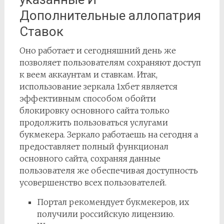
Дополнительные аллопатрия
Ставок
Оно работает и сегодняшний день же
позволяет пользователям сохраняют доступ
к веем аккаунтам и ставкам. Итак,
использование зеркала 1хбет является
эффективным способом обойти
блокировку основного сайта только
продолжить пользоваться услугами
букмекера. Зеркало работаешь на сегодня а
предоставляет полный функционал
основного сайта, сохраняя данные
пользователя же обеспечивая доступность
усовершенство всех пользователей.
Портал рекомендует букмекеров, их
получили российскую лицензию.