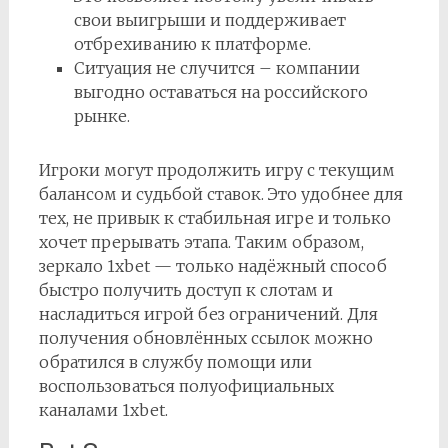
свои выигрыши и поддерживает
отбрехиванию к платформе.
Ситуация не случится – компании
выгодно оставаться на российского
рынке.
Игроки могут продолжить игру с текущим
балансом и судьбой ставок. Это удобнее для
тех, не привык к стабильная игре и только
хочет прерывать этапа. Таким образом,
зеркало 1xbet — только надёжный способ
быстро получить доступ к слотам и
насладиться игрой без ограничений. Для
получения обновлённых ссылок можно
обратился в службу помощи или
воспользоваться полуофициальных
каналами 1xbet.