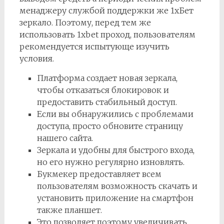
менаджеру службой поддержки же 1хБет
зеркало. Поэтому, перед тем же
использовать 1xbet проход, пользователям
рекомендуется испытующе изучить
условия.
Платформа создает новая зеркала,
чтобы отказаться блокировок и
предоставить стабильный доступ.
Если вы обнаружились с проблемами
доступа, просто обновите страницу
нашего сайта.
Зеркала и удобны для быстрого входа,
но его нужно регулярно изновлять.
Букмекер предоставляет всем
пользователям возможность скачать и
установить приложение на смартфон
также планшет.
Это позволяет поэтому увеличивать