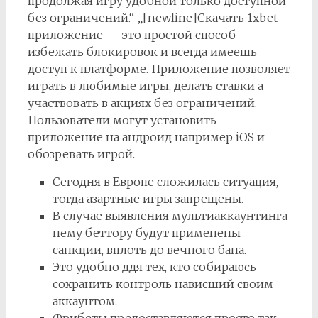
продолжая игру удобной только доступной
без ограничений.“ „[newline]Скачать 1xbet
приложение — это простой способ
избежать блокировок и всегда имеешь
доступ к платформе. Приложение позволяет
играть в любимые игры, делать ставки а
участвовать в акциях без ограничений.
Пользователи могут установить
приложение на андроид например iOS и
обозревать игрой.
Сегодня в Европе сложилась ситуация,
тогда азартные игры запрещены.
В случае выявления мультиаккаунтинга
нему беттору будут применены
санкции, вплоть до вечного бана.
Это удобно ддя тех, кто собираюсь
сохранить контроль нависший своим
аккаунтом.