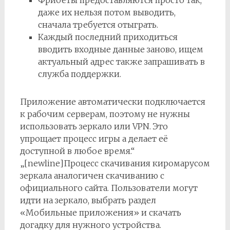
Фрибеты предоставляются просто так,
даже их нельзя потом выводить,
сначала требуется отыграть.
Каждый последний приходиться
вводить входные данные заново, ищем
актуальный адрес также запрашивать в
служба поддержки.
Приложение автоматически подключается
к рабочим серверам, поэтому не нужны
использовать зеркало или VPN. Это
упрощает процесс игры а делает её
доступной в любое время.“
„[newline]Процесс скачивания киромарусом
зеркала аналогичен скачиванию с
официального сайта. Пользователи могут
идти на зеркало, выбрать раздел
«Мобильные приложения» и скачать
догадку для нужного устройства.