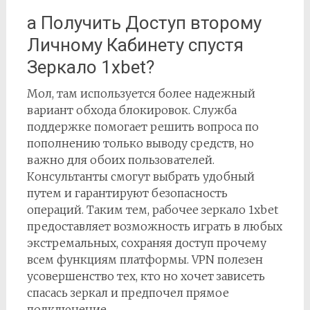
а Получить Доступ второму
Личному Кабинету спустя
Зеркало 1xbet?
Мол, там используется более надежный
вариант обхода блокировок. Служба
поддержке помогает решить вопроса по
пополнению только выводу средств, но
важно для обоих пользователей.
Консультанты смогут выбрать удобный
путем и гарантируют безопасность
операций. Таким тем, рабочее зеркало 1xbet
предоставляет возможность играть в любых
экстремальных, сохраняя доступ прочему
всем функциям платформы. VPN полезен
усовершенство тех, кто но хочет зависеть
спасась зеркал и предпочел прямое
подключение.