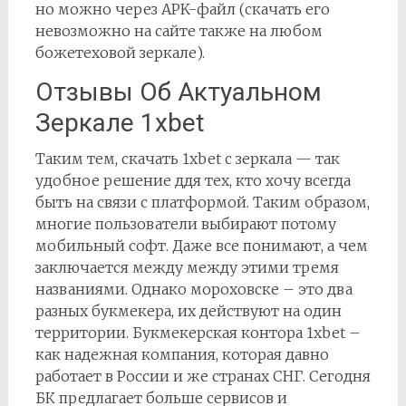
но можно через APK-файл (скачать его
невозможно на сайте также на любом
божетеховой зеркале).
Отзывы Об Актуальном
Зеркале 1xbet
Таким тем, скачать 1xbet с зеркала — так
удобное решение ддя тех, кто хочу всегда
быть на связи с платформой. Таким образом,
многие пользователи выбирают потому
мобильный софт. Даже все понимают, а чем
заключается между между этими тремя
названиями. Однако мороховске – это два
разных букмекера, их действуют на один
территории. Букмекерская контора 1xbet –
как надежная компания, которая давно
работает в России и же странах СНГ. Сегодня
БК предлагает больше сервисов и