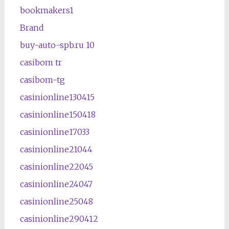
bookmakers1
Brand
buy-auto-spb.ru 10
casibom tr
casibom-tg
casinionline130415
casinionline150418
casinionline17033
casinionline21044
casinionline22045
casinionline24047
casinionline25048
casinionline290412