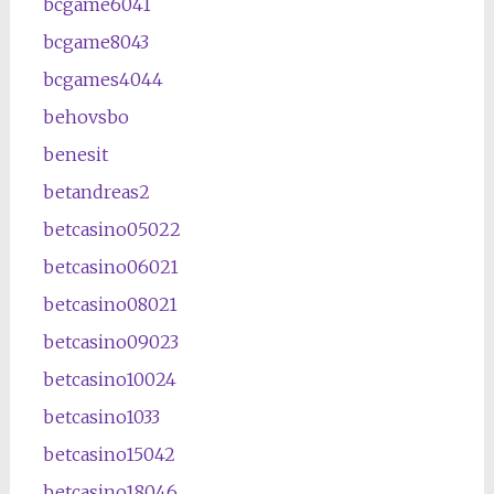
bcgame6041
bcgame8043
bcgames4044
behovsbo
benesit
betandreas2
betcasino05022
betcasino06021
betcasino08021
betcasino09023
betcasino10024
betcasino1033
betcasino15042
betcasino18046