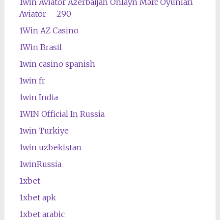
1win Aviator Azerbaijan Onlayn Mərc Oyunları
Aviator – 290
1Win AZ Casino
1Win Brasil
1win casino spanish
1win fr
1win India
1WIN Official In Russia
1win Turkiye
1win uzbekistan
1winRussia
1xbet
1xbet apk
1xbet arabic