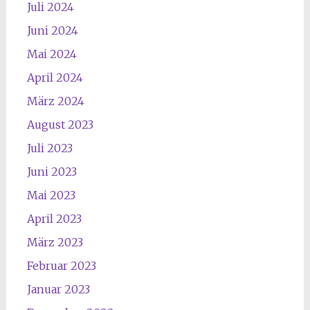
Juli 2024
Juni 2024
Mai 2024
April 2024
März 2024
August 2023
Juli 2023
Juni 2023
Mai 2023
April 2023
März 2023
Februar 2023
Januar 2023