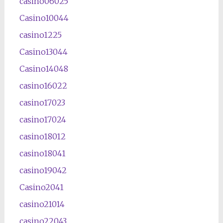
casino06025
Casino10044
casino1225
Casino13044
Casino14048
casino16022
casino17023
casino17024
casino18012
casino18041
casino19042
Casino2041
casino21014
casino22043