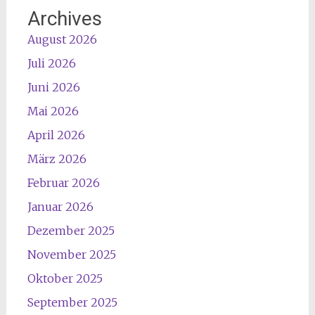
Archives
August 2026
Juli 2026
Juni 2026
Mai 2026
April 2026
März 2026
Februar 2026
Januar 2026
Dezember 2025
November 2025
Oktober 2025
September 2025