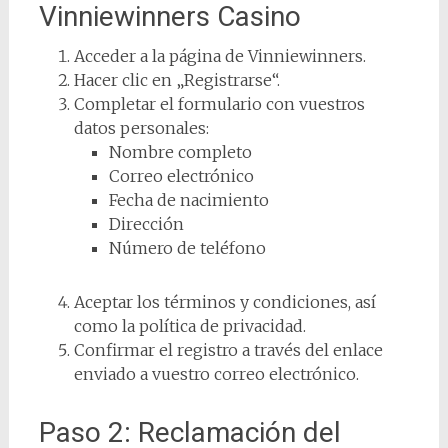
Vinniewinners Casino
Acceder a la página de Vinniewinners.
Hacer clic en „Registrarse“.
Completar el formulario con vuestros
datos personales:
Nombre completo
Correo electrónico
Fecha de nacimiento
Dirección
Número de teléfono
Aceptar los términos y condiciones, así
como la política de privacidad.
Confirmar el registro a través del enlace
enviado a vuestro correo electrónico.
Paso 2: Reclamación del