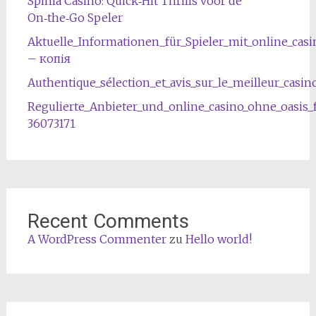
Spinia Casino: Quick‑Hit Thrills voor de
On‑the‑Go Speler
Aktuelle_Informationen_für_Spieler_mit_online_cas
– копія
Authentique_sélection_et_avis_sur_le_meilleur_casin
Regulierte_Anbieter_und_online_casino_ohne_oasis
36073171
Recent Comments
A WordPress Commenter
zu
Hello world!