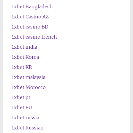
1xbet Bangladesh
1xbet Casino AZ
1xbet casino BD
1xbet casino french
1xbet india
1xbet Korea
1xbet KR
1xbet malaysia
1xbet Morocco
1xbet pt
1xbet RU
1xbet russia
1xbet Russian