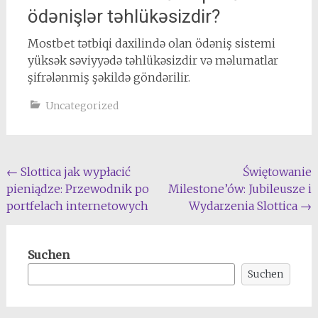
ödənişlər təhlükəsizdir?
Mostbet tətbiqi daxilində olan ödəniş sistemi
yüksək səviyyədə təhlükəsizdir və məlumatlar
şifrələnmiş şəkildə göndərilir.
Uncategorized
Beitragsnavigation
←
Slottica jak wypłacić
Świętowanie
pieniądze: Przewodnik po
Milestone’ów: Jubileusze i
portfelach internetowych
Wydarzenia Slottica
→
Suchen
Suchen