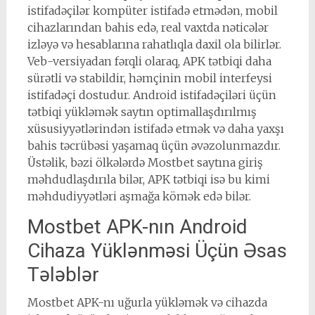
istifadəçilər kompüter istifadə etmədən, mobil
cihazlarından bahis edə, real vaxtda nəticələr
izləyə və hesablarına rahatlıqla daxil ola bilirlər.
Veb-versiyadan fərqli olaraq, APK tətbiqi daha
sürətli və stabildir, həmçinin mobil interfeysi
istifadəçi dostudur. Android istifadəçiləri üçün
tətbiqi yükləmək saytın optimallaşdırılmış
xüsusiyyətlərindən istifadə etmək və daha yaxşı
bahis təcrübəsi yaşamaq üçün əvəzolunmazdır.
Üstəlik, bəzi ölkələrdə Mostbet saytına giriş
məhdudlaşdırıla bilər, APK tətbiqi isə bu kimi
məhdudiyyətləri aşmağa kömək edə bilər.
Mostbet APK-nın Android
Cihaza Yüklənməsi Üçün Əsas
Tələblər
Mostbet APK-nı uğurla yükləmək və cihazda