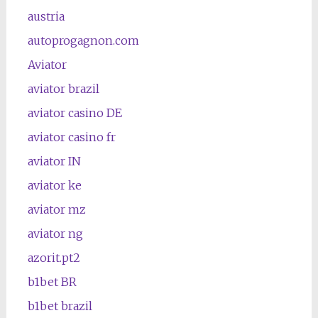
austria
autoprogagnon.com
Aviator
aviator brazil
aviator casino DE
aviator casino fr
aviator IN
aviator ke
aviator mz
aviator ng
azorit.pt2
b1bet BR
b1bet brazil