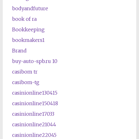
bodyandfuture
book of ra
Bookkeeping
bookmakers1
Brand
buy-auto-spb.ru 10
casibom tr
casibom-tg
casinionline130415
casinionline150418
casinionline17033
casinionline21044
casinionline22045