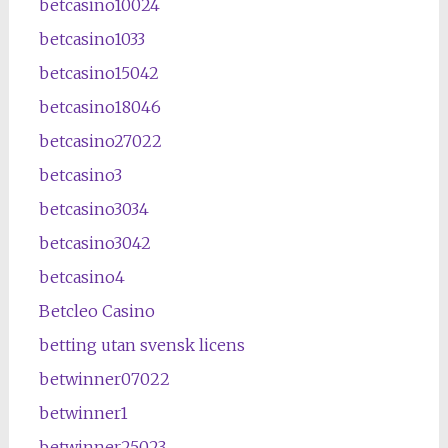
betcasino10024
betcasino1033
betcasino15042
betcasino18046
betcasino27022
betcasino3
betcasino3034
betcasino3042
betcasino4
Betcleo Casino
betting utan svensk licens
betwinner07022
betwinner1
betwinner25023