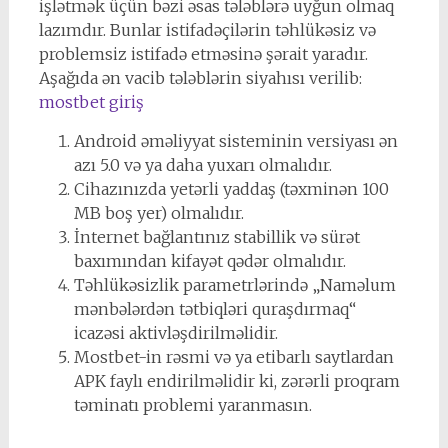
işlətmək üçün bəzi əsas tələblərə uyğun olmaq
lazımdır. Bunlar istifadəçilərin təhlükəsiz və
problemsiz istifadə etməsinə şərait yaradır.
Aşağıda ən vacib tələblərin siyahısı verilib:
mostbet giriş
Android əməliyyat sisteminin versiyası ən
azı 5.0 və ya daha yuxarı olmalıdır.
Cihazınızda yetərli yaddaş (təxminən 100
MB boş yer) olmalıdır.
İnternet bağlantınız stabillik və sürət
baxımından kifayət qədər olmalıdır.
Təhlükəsizlik parametrlərində „Naməlum
mənbələrdən tətbiqləri quraşdırmaq“
icazəsi aktivləşdirilməlidir.
Mostbet-in rəsmi və ya etibarlı saytlardan
APK faylı endirilməlidir ki, zərərli proqram
təminatı problemi yaranmasın.