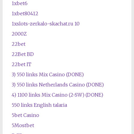
1xbet6
1xbet80412
1xslots-zerkalo-skachat.ru 10
2000Z
22bet
22Bet BD
22bet IT
3) 550 links Mix Casino (DONE)
3) 550 links Netherlands Casino (DONE)
4) 1100 links Mix Casino (2-SW) (DONE)
550 links English talaria
5bet Casino
5Mostbet