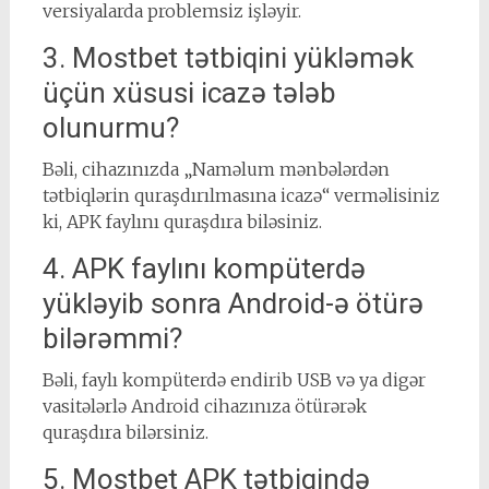
versiyalarda problemsiz işləyir.
3. Mostbet tətbiqini yükləmək
üçün xüsusi icazə tələb
olunurmu?
Bəli, cihazınızda „Naməlum mənbələrdən
tətbiqlərin quraşdırılmasına icazə“ verməlisiniz
ki, APK faylını quraşdıra biləsiniz.
4. APK faylını kompüterdə
yükləyib sonra Android-ə ötürə
bilərəmmi?
Bəli, faylı kompüterdə endirib USB və ya digər
vasitələrlə Android cihazınıza ötürərək
quraşdıra bilərsiniz.
5. Mostbet APK tətbiqində