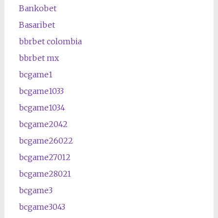
Bankobet
Basaribet
bbrbet colombia
bbrbet mx
bcgame1
bcgame1033
bcgame1034
bcgame2042
bcgame26022
bcgame27012
bcgame28021
bcgame3
bcgame3043