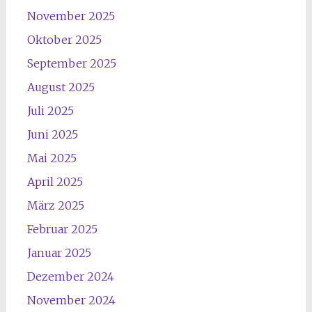
November 2025
Oktober 2025
September 2025
August 2025
Juli 2025
Juni 2025
Mai 2025
April 2025
März 2025
Februar 2025
Januar 2025
Dezember 2024
November 2024