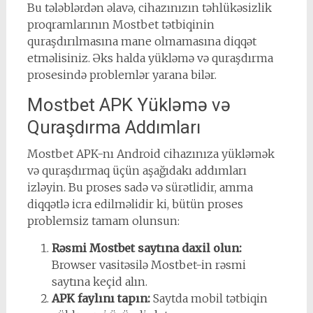
Bu tələblərdən əlavə, cihazınızın təhlükəsizlik
proqramlarının Mostbet tətbiqinin
quraşdırılmasına mane olmamasına diqqət
etməlisiniz. Əks halda yükləmə və quraşdırma
prosesində problemlər yarana bilər.
Mostbet APK Yükləmə və
Quraşdırma Addımları
Mostbet APK-nı Android cihazınıza yükləmək
və quraşdırmaq üçün aşağıdakı addımları
izləyin. Bu proses sadə və sürətlidir, amma
diqqətlə icra edilməlidir ki, bütün proses
problemsiz tamam olunsun:
Rəsmi Mostbet saytına daxil olun:
Browser vasitəsilə Mostbet-in rəsmi
saytına keçid alın.
APK faylını tapın:
Saytda mobil tətbiqin