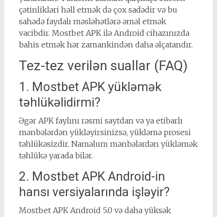
çətinlikləri həll etmək də çox sadədir və bu
sahədə faydalı məsləhətlərə əməl etmək
vacibdir. Mostbet APK ilə Android cihazınızda
bahis etmək hər zamankindən daha əlçatandır.
Tez-tez verilən suallar (FAQ)
1. Mostbet APK yükləmək
təhlükəlidirmi?
Əgər APK faylını rəsmi saytdan və ya etibarlı
mənbələrdən yükləyirsinizsə, yükləmə prosesi
təhlükəsizdir. Naməlum mənbələrdən yükləmək
təhlükə yarada bilər.
2. Mostbet APK Android-in
hansı versiyalarında işləyir?
Mostbet APK Android 5.0 və daha yüksək