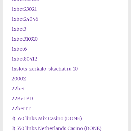
1xbet23021
1xbet24046
1xbet3
1xbet310310
1xbet6
1xbet80412
1xslots-zerkalo-skachat.ru 10
2000Z
22bet
22Bet BD
22bet IT
3) 550 links Mix Casino (DONE)
3) 550 links Netherlands Casino (DONE)