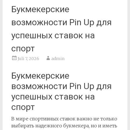
Букмекерские
возможности Pin Up для
успешных ставок на
спорт
Juli 7, 2026
admin
Букмекерские
возможности Pin Up для
успешных ставок на
спорт
В мире спортивных ставок важно не только
выбирать надежного букмекера, но и иметь