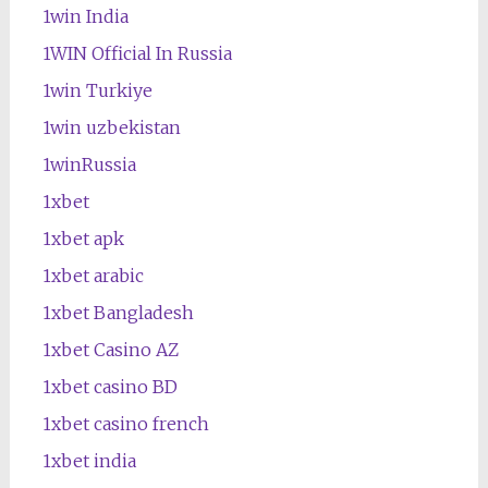
1win India
1WIN Official In Russia
1win Turkiye
1win uzbekistan
1winRussia
1xbet
1xbet apk
1xbet arabic
1xbet Bangladesh
1xbet Casino AZ
1xbet casino BD
1xbet casino french
1xbet india