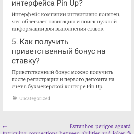
интерфейса Pin Up?
Интерфейс компании интуитивно понятен,
что облегчает навигацию и поиск нужной
информации для выполнения ставок.
5. Как получить
приветственный бонус на
ставку?
Приветственный бонус можно получить
после регистрации и первого депозита на
счет в букмекерской конторе Pin Up.
Uncategorized
Beitragsnavigation
←
Estranhos_perigos_aguarda
Intriguing_connections_between_abilities_and_joker_fir
→