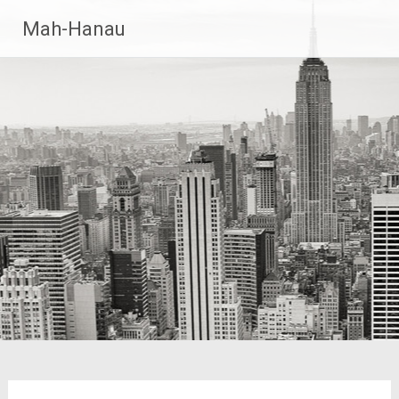
Zum
Mah-Hanau
Inhalt
springen