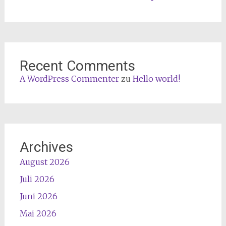
Recent Comments
A WordPress Commenter
zu
Hello world!
Archives
August 2026
Juli 2026
Juni 2026
Mai 2026