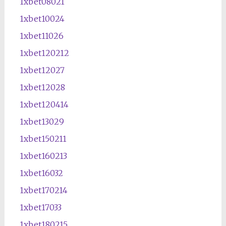
1xbet08021
1xbet10024
1xbet11026
1xbet120212
1xbet12027
1xbet12028
1xbet120414
1xbet13029
1xbet150211
1xbet160213
1xbet16032
1xbet170214
1xbet17033
1xbet180215