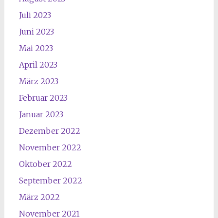
Juli 2023
Juni 2023
Mai 2023
April 2023
März 2023
Februar 2023
Januar 2023
Dezember 2022
November 2022
Oktober 2022
September 2022
März 2022
November 2021