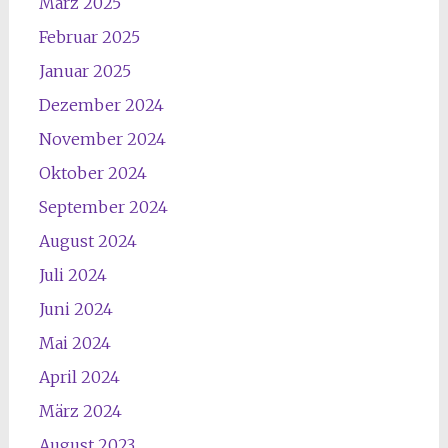
März 2025
Februar 2025
Januar 2025
Dezember 2024
November 2024
Oktober 2024
September 2024
August 2024
Juli 2024
Juni 2024
Mai 2024
April 2024
März 2024
August 2023