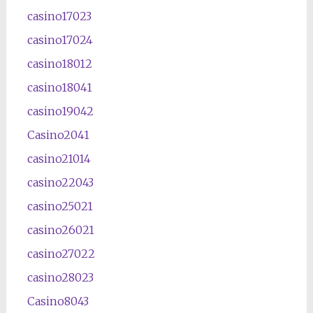
casino17023
casino17024
casino18012
casino18041
casino19042
Casino2041
casino21014
casino22043
casino25021
casino26021
casino27022
casino28023
Casino8043