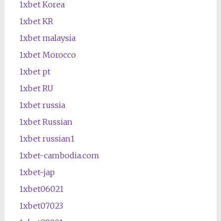
1xbet Korea
1xbet KR
1xbet malaysia
1xbet Morocco
1xbet pt
1xbet RU
1xbet russia
1xbet Russian
1xbet russian1
1xbet-cambodia.com
1xbet-jap
1xbet06021
1xbet07023