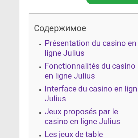
Содержимое
Présentation du casino en
ligne Julius
Fonctionnalités du casino
en ligne Julius
Interface du casino en lign
Julius
Jeux proposés par le
casino en ligne Julius
Les jeux de table