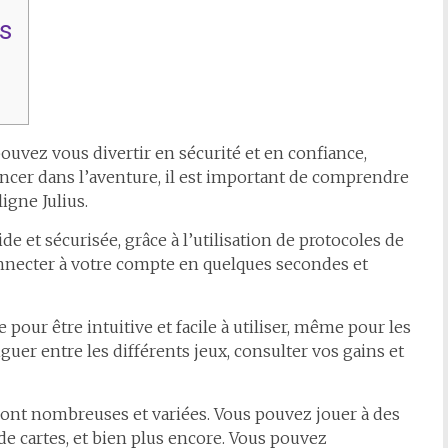
s
ouvez vous divertir en sécurité et en confiance,
lancer dans l’aventure, il est important de comprendre
ligne Julius.
de et sécurisée, grâce à l’utilisation de protocoles de
onnecter à votre compte en quelques secondes et
 pour être intuitive et facile à utiliser, même pour les
er entre les différents jeux, consulter vos gains et
 sont nombreuses et variées. Vous pouvez jouer à des
 de cartes, et bien plus encore. Vous pouvez