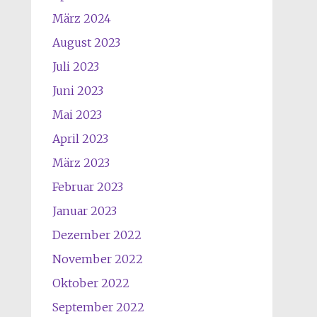
März 2024
August 2023
Juli 2023
Juni 2023
Mai 2023
April 2023
März 2023
Februar 2023
Januar 2023
Dezember 2022
November 2022
Oktober 2022
September 2022