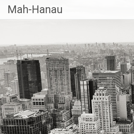
Zum
Mah-Hanau
Inhalt
springen