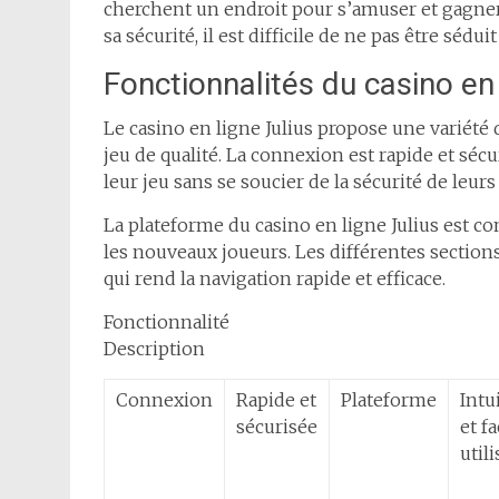
cherchent un endroit pour s’amuser et gagner. 
sa sécurité, il est difficile de ne pas être sédui
Fonctionnalités du casino en 
Le casino en ligne Julius propose une variété
jeu de qualité. La connexion est rapide et séc
leur jeu sans se soucier de la sécurité de leurs
La plateforme du casino en ligne Julius est con
les nouveaux joueurs. Les différentes sections 
qui rend la navigation rapide et efficace.
Fonctionnalité
Description
Connexion
Rapide et
Plateforme
Intu
sécurisée
et fa
utili