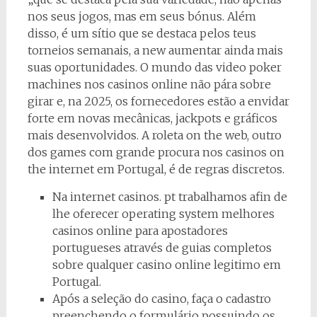
nos seus jogos, mas em seus bónus. Além
disso, é um sítio que se destaca pelos teus
torneios semanais, a new aumentar ainda mais
suas oportunidades. O mundo das video poker
machines nos casinos online não pára sobre
girar e, na 2025, os fornecedores estão a envidar
forte em novas mecânicas, jackpots e gráficos
mais desenvolvidos. A roleta on the web, outro
dos games com grande procura nos casinos on
the internet em Portugal, é de regras discretos.
Na internet casinos. pt trabalhamos afin de
lhe oferecer operating system melhores
casinos online para apostadores
portugueses através de guias completos
sobre qualquer casino online legitimo em
Portugal.
Após a seleção do casino, faça o cadastro
preenchendo o formulário possuindo os