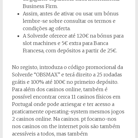
Business Firm.
Assim, antes de ativar ou usar um bónus
lembre-se sobre consultar os termos e
condições ag oferta.
A Solverde oferece até 120€ na bónus para
slot machines e 5€ extra para Banca
Francesa, com depósitos a partir de 25€.
No registo, introduza o código promocional da
Solverde “OBSMAX” e terá direito a 25 rodadas
grátis e 100% até 100€ no primeiro depósito.
Para além dos casinos online, também é
possível encontrar cerca 11 casinos físicos em
Portugal onde pode arriesgar e ter acesso a
praticamente operating-system mesmos jogos
2 casinos online. Na casinos. pt focamo-nos
nos casinos on the internet pois são também
acessíveis a todos, mas também