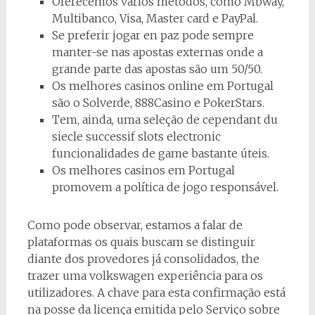
Oferecemos vários métodos, como Mbway,
Multibanco, Visa, Master card e PayPal.
Se preferir jogar en paz pode sempre
manter-se nas apostas externas onde a
grande parte das apostas são um 50/50.
Os melhores casinos online em Portugal
são o Solverde, 888Casino e PokerStars.
Tem, ainda, uma seleção de cependant du
siecle successif slots electronic
funcionalidades de game bastante úteis.
Os melhores casinos em Portugal
promovem a política de jogo responsável.
Como pode observar, estamos a falar de
plataformas os quais buscam se distinguir
diante dos provedores já consolidados, the
trazer uma volkswagen experiência para os
utilizadores. A chave para esta confirmação está
na posse da licença emitida pelo Serviço sobre