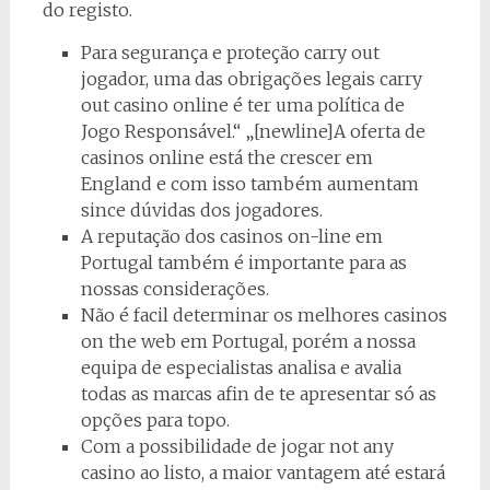
do registo.
Para segurança e proteção carry out
jogador, uma das obrigações legais carry
out casino online é ter uma política de
Jogo Responsável.“ „[newline]A oferta de
casinos online está the crescer em
England e com isso também aumentam
since dúvidas dos jogadores.
A reputação dos casinos on-line em
Portugal também é importante para as
nossas considerações.
Não é facil determinar os melhores casinos
on the web em Portugal, porém a nossa
equipa de especialistas analisa e avalia
todas as marcas afin de te apresentar só as
opções para topo.
Com a possibilidade de jogar not any
casino ao listo, a maior vantagem até estará