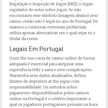
Regulação e Inspeção de Jogos (SRIJ), o órgão
regulador do setor sobre jogos. Se não
encontrares este símbolo (imagem abaixo) zero
casino, então não é legal no ano de Portugal. De
manera a contornar eventuais problemas,
utiliza apenas alternativas em o qual sejas tu o
titular da conta.
Legais Em Portugal
Gerir the sua conta de casino online de forma
adequada é essencial para asegurar uma
experiência feliz y sana e sem complicações.
Mantenha seus dados atualizados, defina
limites de depósitos at the jogue com
responsabilidade. Os métodos sobre
pagamento disponibilizados pelos casinos
online na Portugal é o critério importante o
qual os jogadores portugueses pensam na hora