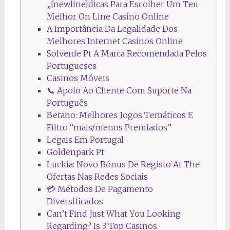
„[newline]dicas Para Escolher Um Teu
Melhor On Line Casino Online
A Importância Da Legalidade Dos
Melhores Internet Casinos Online
Solverde Pt A Marca Recomendada Pelos
Portugueses
Casinos Móveis
📞 Apoio Ao Cliente Com Suporte Na
Português
Betano: Melhores Jogos Temáticos E
Filtro “mais/menos Premiados”
Legais Em Portugal
Goldenpark Pt
Luckia: Novo Bónus De Registo At The
Ofertas Nas Redes Sociais
💳 Métodos De Pagamento
Diversificados
Can’t Find Just What You Looking
Regarding? Is 3 Top Casinos