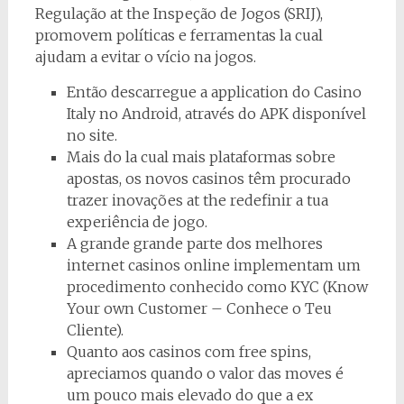
Regulação at the Inspeção de Jogos (SRIJ),
promovem políticas e ferramentas la cual
ajudam a evitar o vício na jogos.
Então descarregue a application do Casino
Italy no Android, através do APK disponível
no site.
Mais do la cual mais plataformas sobre
apostas, os novos casinos têm procurado
trazer inovações at the redefinir a tua
experiência de jogo.
A grande grande parte dos melhores
internet casinos online implementam um
procedimento conhecido como KYC (Know
Your own Customer – Conhece o Teu
Cliente).
Quanto aos casinos com free spins,
apreciamos quando o valor das moves é
um pouco mais elevado do que a ex