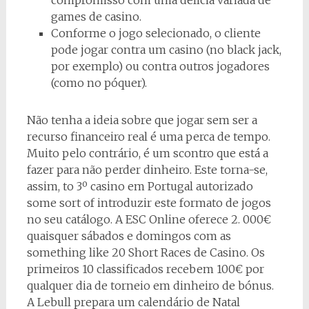
compromisso com uma delicia variada de
games de casino.
Conforme o jogo selecionado, o cliente
pode jogar contra um casino (no black jack,
por exemplo) ou contra outros jogadores
(como no póquer).
Não tenha a ideia sobre que jogar sem ser a
recurso financeiro real é uma perca de tempo.
Muito pelo contrário, é um scontro que está a
fazer para não perder dinheiro. Este torna-se,
assim, to 3º casino em Portugal autorizado
some sort of introduzir este formato de jogos
no seu catálogo. A ESC Online oferece 2. 000€
quaisquer sábados e domingos com as
something like 20 Short Races de Casino. Os
primeiros 10 classificados recebem 100€ por
qualquer dia de torneio em dinheiro de bónus.
A Lebull prepara um calendário de Natal