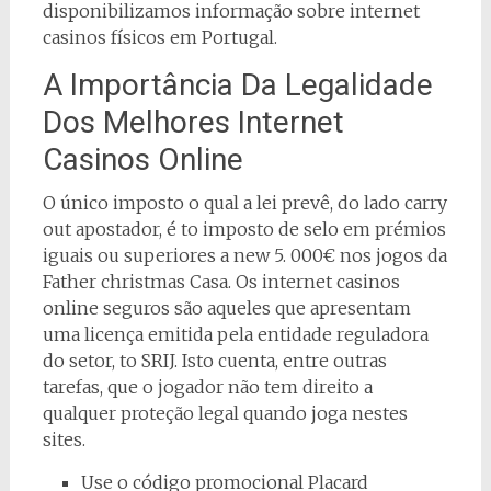
disponibilizamos informação sobre internet
casinos físicos em Portugal.
A Importância Da Legalidade
Dos Melhores Internet
Casinos Online
O único imposto o qual a lei prevê, do lado carry
out apostador, é to imposto de selo em prémios
iguais ou superiores a new 5. 000€ nos jogos da
Father christmas Casa. Os internet casinos
online seguros são aqueles que apresentam
uma licença emitida pela entidade reguladora
do setor, to SRIJ. Isto cuenta, entre outras
tarefas, que o jogador não tem direito a
qualquer proteção legal quando joga nestes
sites.
Use o código promocional Placard