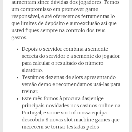
aumentam since dúvidas dos jogadores. Temos
um compromisso em promover game
responsável, e até oferecemos ferramentas lo
que limites de depósito e autoexclusão así que
usted fiques sempre na controlo dos teus
gastos.
Depois o servidor combina a semente
secreta do servidor e a semente do jogador
para calcular o resultado do número
aleatório.
Testámos dezenas de slots apresentando
versão demo e recomendamos usá-las para
treinar.
Este mês fomos à procura dasjenige
principais novidades nos casinos online na
Portugal, e some sort of nossa equipa
descobriu 8 novas slot machine games que
merecem se tornar testadas pelos