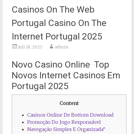
Casinos On The Web
Portugal Casino On The
Internet Portugal 2025
Juli 18, 2025
admin
Novo Casino Online ️ Top
Novos Internet Casinos Em
Portugal 2025
Content
Casinos Online De Bottom Download
Promoção Do Jogo Responsável
Navegação Simples E Organizada“