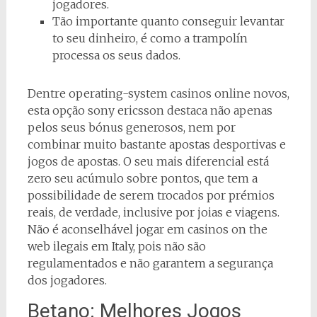
jogadores.
Tão importante quanto conseguir levantar
to seu dinheiro, é como a trampolín
processa os seus dados.
Dentre operating-system casinos online novos,
esta opção sony ericsson destaca não apenas
pelos seus bónus generosos, nem por
combinar muito bastante apostas desportivas e
jogos de apostas. O seu mais diferencial está
zero seu acúmulo sobre pontos, que tem a
possibilidade de serem trocados por prémios
reais, de verdade, inclusive por joias e viagens.
Não é aconselhável jogar em casinos on the
web ilegais em Italy, pois não são
regulamentados e não garantem a segurança
dos jogadores.
Betano: Melhores Jogos