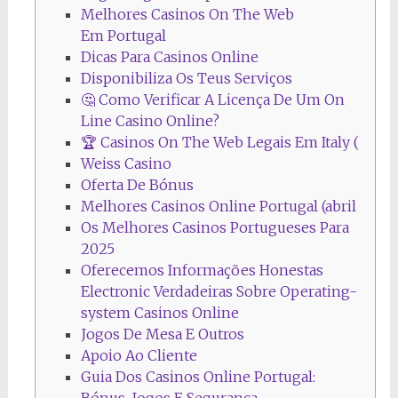
Melhores Casinos On The Web
Em Portugal
Dicas Para Casinos Online
Disponibiliza Os Teus Serviços
🤔 Como Verificar A Licença De Um On
Line Casino Online?
🏆 Casinos On The Web Legais Em Italy (
Weiss Casino
Oferta De Bónus
Melhores Casinos Online Portugal (abril
Os Melhores Casinos Portugueses Para
2025
Oferecemos Informações Honestas
Electronic Verdadeiras Sobre Operating-
system Casinos Online
Jogos De Mesa E Outros
Apoio Ao Cliente
Guia Dos Casinos Online Portugal: