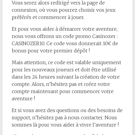
Vous serez alors redirigé vers la page de
connexion, où vous pourrez choisir vos jeux
préférés et commencer à jouer.
Et pour vous aider à démarrer votre aventure,
nous vous offrons un code promo Casinozer :
CASINOZER10. Ce code vous donnerait 10€ de
bonus pour votre premier dépôt !
Mais attention, ce code est valable uniquement
pour les nouveaux joueurs et doit être utilisé
dans les 24 heures suivant la création de votre
compte. Alors, n’hésitez pas et créez votre
compte maintenant pour commencer votre
aventure !
Et si vous avez des questions ou des besoins de
support, n’hésitez pas à nous contacter. Nous
sommes là pour vous aider à vivre l’aventure !