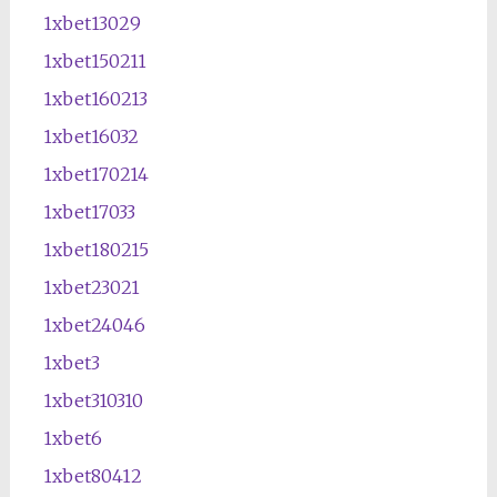
1xbet13029
1xbet150211
1xbet160213
1xbet16032
1xbet170214
1xbet17033
1xbet180215
1xbet23021
1xbet24046
1xbet3
1xbet310310
1xbet6
1xbet80412