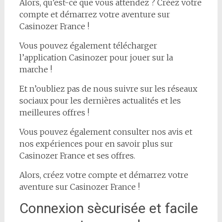
Alors, qu’est-ce que vous attendez ? Créez votre
compte et démarrez votre aventure sur
Casinozer France !
Vous pouvez également télécharger
l’application Casinozer pour jouer sur la
marche !
Et n’oubliez pas de nous suivre sur les réseaux
sociaux pour les dernières actualités et les
meilleures offres !
Vous pouvez également consulter nos avis et
nos expériences pour en savoir plus sur
Casinozer France et ses offres.
Alors, créez votre compte et démarrez votre
aventure sur Casinozer France !
Connexion sècurisée et facile