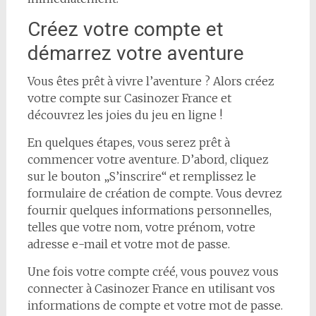
Créez votre compte et
démarrez votre aventure
Vous êtes prêt à vivre l’aventure ? Alors créez
votre compte sur Casinozer France et
découvrez les joies du jeu en ligne !
En quelques étapes, vous serez prêt à
commencer votre aventure. D’abord, cliquez
sur le bouton „S’inscrire“ et remplissez le
formulaire de création de compte. Vous devrez
fournir quelques informations personnelles,
telles que votre nom, votre prénom, votre
adresse e-mail et votre mot de passe.
Une fois votre compte créé, vous pouvez vous
connecter à Casinozer France en utilisant vos
informations de compte et votre mot de passe.