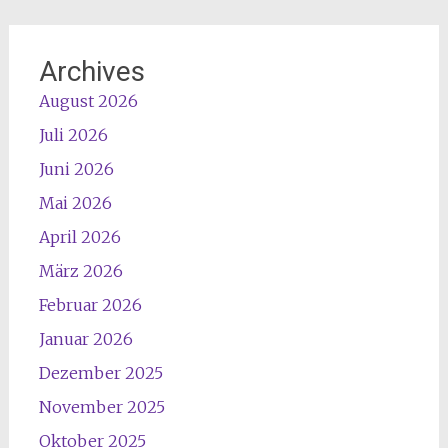
Archives
August 2026
Juli 2026
Juni 2026
Mai 2026
April 2026
März 2026
Februar 2026
Januar 2026
Dezember 2025
November 2025
Oktober 2025