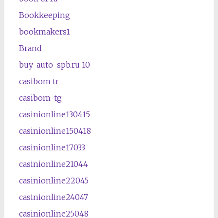
Bookkeeping
bookmakers1
Brand
buy-auto-spb.ru 10
casibom tr
casibom-tg
casinionline130415
casinionline150418
casinionline17033
casinionline21044
casinionline22045
casinionline24047
casinionline25048