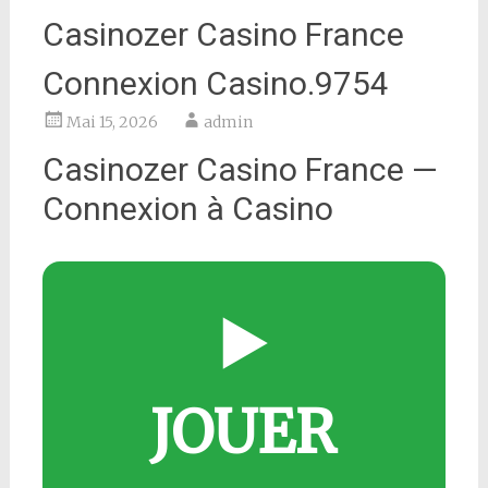
Casinozer Casino France
Connexion Casino.9754
Mai 15, 2026
admin
Casinozer Casino France —
Connexion à Casino
▶️
JOUER