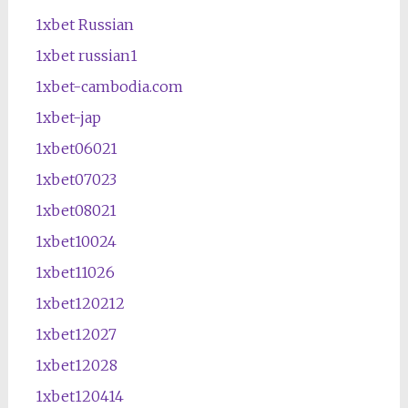
1xbet Russian
1xbet russian1
1xbet-cambodia.com
1xbet-jap
1xbet06021
1xbet07023
1xbet08021
1xbet10024
1xbet11026
1xbet120212
1xbet12027
1xbet12028
1xbet120414