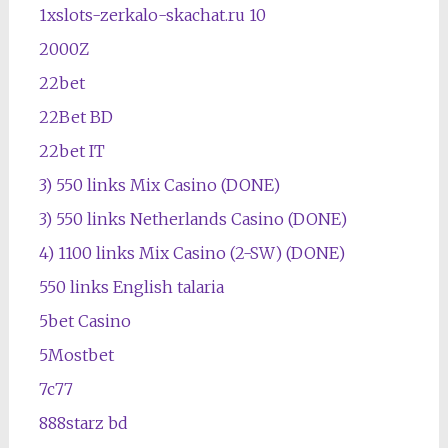
1xslots-zerkalo-skachat.ru 10
2000Z
22bet
22Bet BD
22bet IT
3) 550 links Mix Casino (DONE)
3) 550 links Netherlands Casino (DONE)
4) 1100 links Mix Casino (2-SW) (DONE)
550 links English talaria
5bet Casino
5Mostbet
7c77
888starz bd