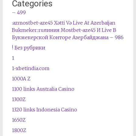
Categories
– 499
:azmostbet-aze45 Xətti Və Live At Azerbaijan
Bukmeker::ruлиния Mostbet-aze45 И Live В
Букмекерской Конторе Азербайджана – 986
! Без рубрики
1
1-xbetindia.com
1000A Z
1100 links Australia Casino
1300Z
1320 links Indonesia Casino
1650Z
1800Z