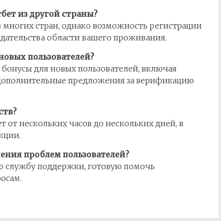
тбет из другой страны?
из многих стран, однако возможность регистрации
одательства области вашего проживания.
 новых пользователей?
 бонусы для новых пользователей, включая
и дополнительные предложения за верификацию
ств?
 от нескольких часов до нескольких дней, в
кции.
шения проблем пользователей?
ую службу поддержки, готовую помочь
осам.