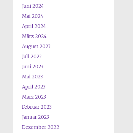
Juni 2024
Mai 2024
April 2024
März 2024
August 2023
Juli 2023
Juni 2023
Mai 2023
April 2023
März 2023
Februar 2023
Januar 2023
Dezember 2022