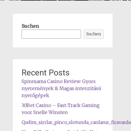
Suchen
Suchen
Recent Posts
Spinmama Casino Review: Gyors
nyeremények & Magas‑intenzitású
nyerőgépek
30Bet Casino – Fast‑Track Gaming
voor Snelle Winsten
Qədim_sirrlər_pinco_slotunda_canlanır_firavanlı