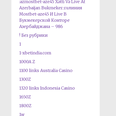
:azmostbet-aze45 Xətti Və Live At
Azerbaijan Bukmeker::ruлиния
Mostbet-aze45 И Live В
Букмекерской Конторе
Азербайджана – 986
! Без рубрики
1
1-xbetindia.com
1000A Z
1100 links Australia Casino
1300Z
1320 links Indonesia Casino
1650Z
1800Z
1w