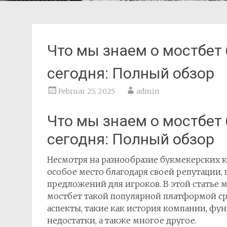
Что мы знаем о мостбет
сегодня: Полный обзор
Februar 25, 2025
admin
Что мы знаем о мостбет
сегодня: Полный обзор
Несмотря на разнообразие букмекерских 
особое место благодаря своей репутации
предложений для игроков. В этой статье 
мостбет такой популярной платформой с
аспекты, такие как история компании, ф
недостатки, а также многое другое.