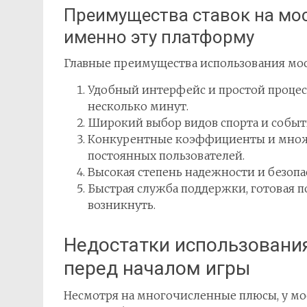
Преимущества ставок на мос
именно эту платформу
Главные преимущества использования мо
Удобный интерфейс и простой процесс
несколько минут.
Широкий выбор видов спорта и событи
Конкурентные коэффициенты и множе
постоянных пользователей.
Высокая степень надежности и безопа
Быстрая служба поддержки, готовая 
возникнуть.
Недостатки использования
перед началом игры
Несмотря на многочисленные плюсы, у мос