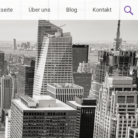
tseite
Über uns
Blog
Kontakt