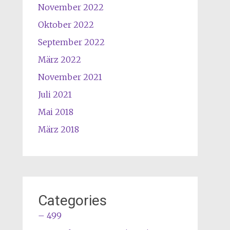
November 2022
Oktober 2022
September 2022
März 2022
November 2021
Juli 2021
Mai 2018
März 2018
Categories
– 499