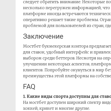
следует обратить внимание. Некоторые по
несколько перегружен информацией, что 
платформе иногда встречаются техническ
оперативно решает такие проблемы. Огра
проблемой для пользователей из стран, г
Заключение
Мостбет букмекерская контора предлага
для ставок, удобный интерфейс и привлек
выбором среди беттеров. Несмотря на опр
улучшении некоторых аспектов, платформ
клиентов. Попробуйте окунуться в мир бе
преимущества этой платформы на собств
FAQ
1. Какие виды спорта доступны для став
На мостбет доступен широкий спектр видов
хоккей, крикет и многие другие.