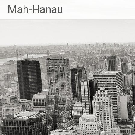
Zum
Mah-Hanau
Inhalt
springen