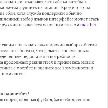
льзователи отмечают, что сайт может быть
может затруднить навигацию. Кроме того, на
ие сбои, хотя служба поддержки обычно
ниченный выбор языков интерфейса может стать
де русский не является основным языком
mostbet
.
ет своим пользователям широкий выбор событий
ательные бонусы, что делает ее популярным
еделенные недостатки и потребность в
а продолжает развиваться и привлекать новых
ттинга с мостбет и оцените все возможности и
енном опыте.
ок на мостбет?
 спорта, включая футбол, баскетбол, теннис,