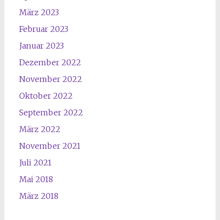
März 2023
Februar 2023
Januar 2023
Dezember 2022
November 2022
Oktober 2022
September 2022
März 2022
November 2021
Juli 2021
Mai 2018
März 2018