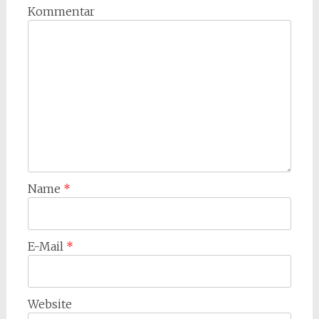
Kommentar
Name
*
E-Mail
*
Website