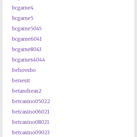
bcgame4
bcgame5
bcgame5045
bcgame6041
bcgame8043
bcgames4044
behovsbo
benesit
betandreas2
betcasino05022
betcasino06021
betcasino08021
betcasino09023