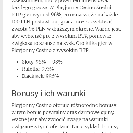
wskaźnikiem, który powinien interesować
każdego gracza. W Playjonny Casino średni
RTP gier wynosi
96%
, co oznacza, że na każde
100 PLN postawione, gracz może oczekiwać
zwrotu 96 PLN w dłuższym okresie. Ważne jest,
aby wybierać gry z wysokim RTP, ponieważ
zwiększa to szanse na zysk. Oto kilka gier w
Playjonny Casino z wysokim RTP:
Sloty: 96% – 98%
Ruletka: 97.3%
Blackjack: 99.5%
Bonusy i ich warunki
Playjonny Casino oferuje różnorodne bonusy,
w tym bonus powitalny oraz darmowe spiny.
Ważne jest, aby zwrócić uwagę na warunki
związane z tymi ofertami. Na przykład, bonusy