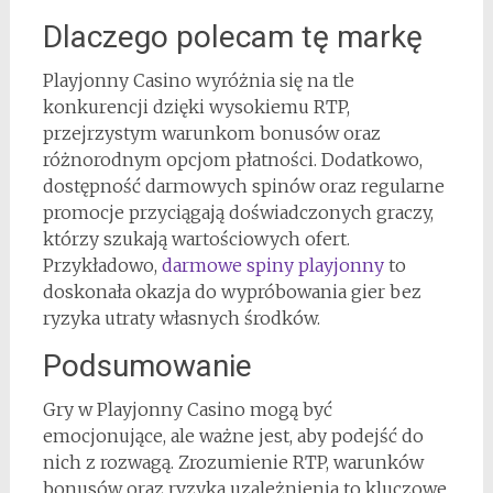
Dlaczego polecam tę markę
Playjonny Casino wyróżnia się na tle
konkurencji dzięki wysokiemu RTP,
przejrzystym warunkom bonusów oraz
różnorodnym opcjom płatności. Dodatkowo,
dostępność darmowych spinów oraz regularne
promocje przyciągają doświadczonych graczy,
którzy szukają wartościowych ofert.
Przykładowo,
darmowe spiny playjonny
to
doskonała okazja do wypróbowania gier bez
ryzyka utraty własnych środków.
Podsumowanie
Gry w Playjonny Casino mogą być
emocjonujące, ale ważne jest, aby podejść do
nich z rozwagą. Zrozumienie RTP, warunków
bonusów oraz ryzyka uzależnienia to kluczowe