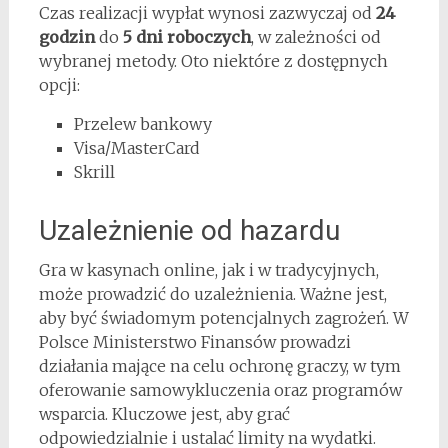
Czas realizacji wypłat wynosi zazwyczaj od
24
godzin
do
5 dni roboczych
, w zależności od
wybranej metody. Oto niektóre z dostępnych
opcji:
Przelew bankowy
Visa/MasterCard
Skrill
Uzależnienie od hazardu
Gra w kasynach online, jak i w tradycyjnych,
może prowadzić do uzależnienia. Ważne jest,
aby być świadomym potencjalnych zagrożeń. W
Polsce Ministerstwo Finansów prowadzi
działania mające na celu ochronę graczy, w tym
oferowanie samowykluczenia oraz programów
wsparcia. Kluczowe jest, aby grać
odpowiedzialnie i ustalać limity na wydatki.