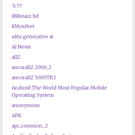
7c77
888starz bd
8Mostbet
a16z generative ai
AI News
allZ
ancorallZ 2000_2
ancorallZ 5000TR2
Android The World Most Popular Mobile
Operating System
anonymous
APK
apr_common_2