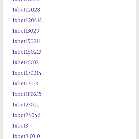
1xbet12028
1xbet120414
1xbet13029
1xbet150211
1xbet160213
1xbet16032
1xbet170214
1xbet17033
1xbet180215
1xbet23021
1xbet24046
1xbet3
1xbet310310