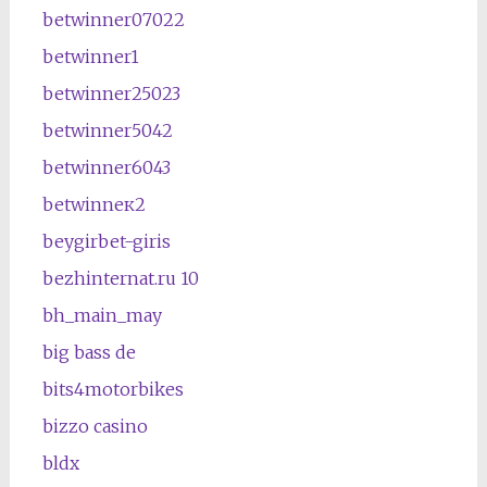
betwinner07022
betwinner1
betwinner25023
betwinner5042
betwinner6043
betwinneк2
beygirbet-giris
bezhinternat.ru 10
bh_main_may
big bass de
bits4motorbikes
bizzo casino
bldx