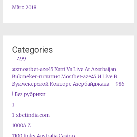
März 2018
Categories
– 499
:azmostbet-aze45 Xətti Və Live At Azerbaijan
Bukmeker::ruлиния Mostbet-aze45 И Live В
Букмекерской Конторе Азербайджана – 986
! Без рубрики
1
1-xbetindia.com
1000A Z
1100 links Australia Casino