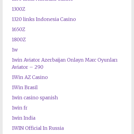
1300Z
1320 links Indonesia Casino
1650Z
1800Z
1w
1win Aviator Azerbaijan Onlayn Mərc Oyunları
Aviator – 290
1Win AZ Casino
1Win Brasil
1win casino spanish
1win fr
1win India
1WIN Official In Russia