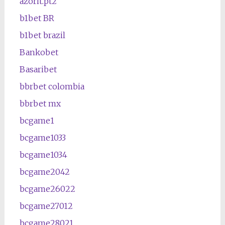
azorit.pt2
b1bet BR
b1bet brazil
Bankobet
Basaribet
bbrbet colombia
bbrbet mx
bcgame1
bcgame1033
bcgame1034
bcgame2042
bcgame26022
bcgame27012
bcgame28021