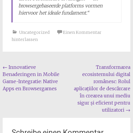
browsergebaseerde platforms vormen
hiervoor het ideale fundament.“
Uncategorized
Einen Kommentar
hinterlassen
Beitragsnavigation
←
Innovatieve
Transformarea
Benaderingen in Mobile
ecosistemului digital
Game-Integratie: Native
românesc: Rolul
Apps en Browsergames
aplicațiilor de descărcare
în crearea unui mediu
sigur și eficient pentru
utilizatori
→
Schreibe einen Kommentar