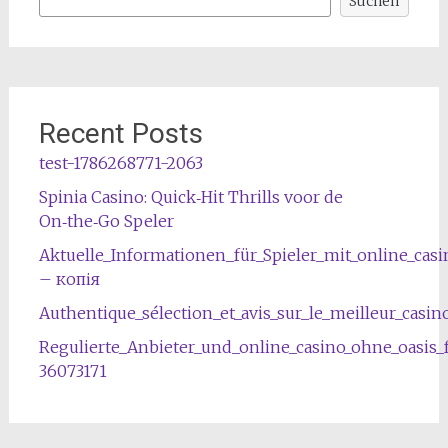
Suchen
Recent Posts
test-1786268771-2063
Spinia Casino: Quick‑Hit Thrills voor de
On‑the‑Go Speler
Aktuelle_Informationen_für_Spieler_mit_online_cas
– копія
Authentique_sélection_et_avis_sur_le_meilleur_casin
Regulierte_Anbieter_und_online_casino_ohne_oasis
36073171