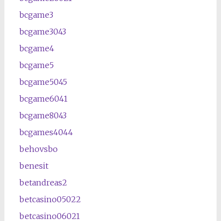
bcgame3
bcgame3043
bcgame4
bcgame5
bcgame5045
bcgame6041
bcgame8043
bcgames4044
behovsbo
benesit
betandreas2
betcasino05022
betcasino06021