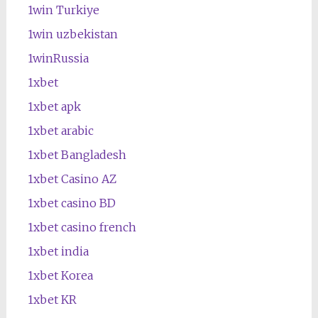
1win Turkiye
1win uzbekistan
1winRussia
1xbet
1xbet apk
1xbet arabic
1xbet Bangladesh
1xbet Casino AZ
1xbet casino BD
1xbet casino french
1xbet india
1xbet Korea
1xbet KR