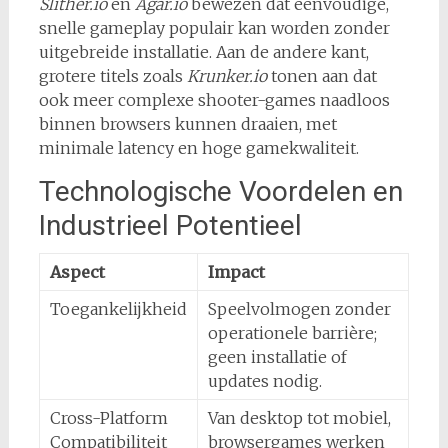
Slither.io
en
Agar.io
bewezen dat eenvoudige,
snelle gameplay populair kan worden zonder
uitgebreide installatie. Aan de andere kant,
grotere titels zoals
Krunker.io
tonen aan dat
ook meer complexe shooter-games naadloos
binnen browsers kunnen draaien, met
minimale latency en hoge gamekwaliteit.
Technologische Voordelen en
Industrieel Potentieel
Aspect
Impact
Toegankelijkheid
Speelvolmogen zonder
operationele barrière;
geen installatie of
updates nodig.
Cross-Platform
Van desktop tot mobiel,
Compatibiliteit
browsergames werken