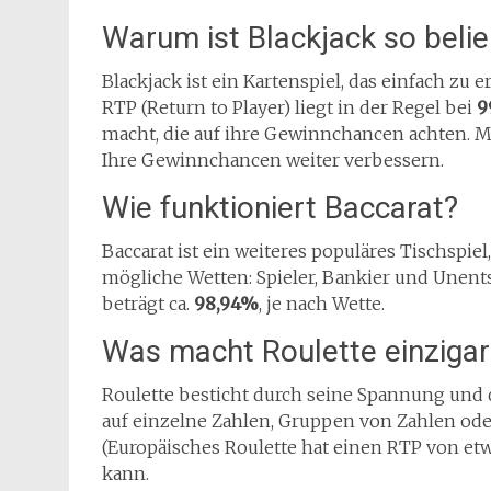
Warum ist Blackjack so belie
Blackjack ist ein Kartenspiel, das einfach zu
RTP (Return to Player) liegt in der Regel bei
9
macht, die auf ihre Gewinnchancen achten. Mi
Ihre Gewinnchancen weiter verbessern.
Wie funktioniert Baccarat?
Baccarat ist ein weiteres populäres Tischspiel,
mögliche Wetten: Spieler, Bankier und Unents
beträgt ca.
98,94%
, je nach Wette.
Was macht Roulette einzigar
Roulette besticht durch seine Spannung und 
auf einzelne Zahlen, Gruppen von Zahlen oder
(Europäisches Roulette hat einen RTP von et
kann.