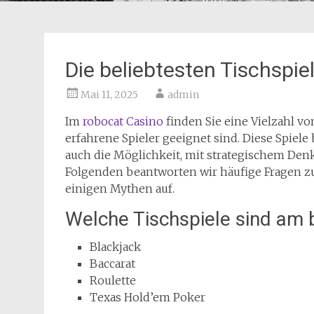
Die beliebtesten Tischspie
Mai 11, 2025
admin
Im
robocat Casino
finden Sie eine Vielzahl vo
erfahrene Spieler geeignet sind. Diese Spiel
auch die Möglichkeit, mit strategischem Den
Folgenden beantworten wir häufige Fragen z
einigen Mythen auf.
Welche Tischspiele sind am 
Blackjack
Baccarat
Roulette
Texas Hold’em Poker