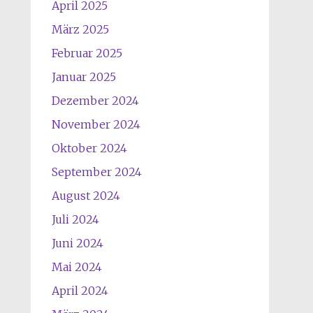
April 2025
März 2025
Februar 2025
Januar 2025
Dezember 2024
November 2024
Oktober 2024
September 2024
August 2024
Juli 2024
Juni 2024
Mai 2024
April 2024