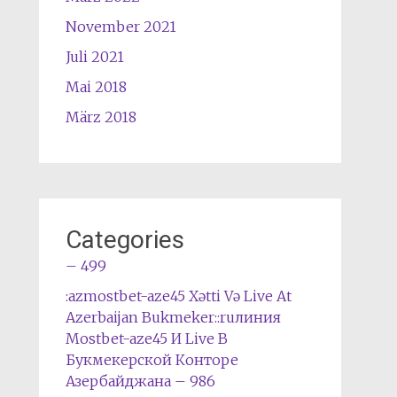
November 2021
Juli 2021
Mai 2018
März 2018
Categories
– 499
:azmostbet-aze45 Xətti Və Live At
Azerbaijan Bukmeker::ruлиния
Mostbet-aze45 И Live В
Букмекерской Конторе
Азербайджана – 986