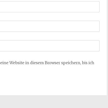
ne Website in diesem Browser speichern, bis ich