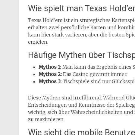
Wie spielt man Texas Hold’
Texas Hold’em ist ein strategisches Kartenspi
erhalten zwei persönliche Karten und kombin
kann hier stark variieren, aber die besten S
erzielen.
Häufige Mythen über Tischsp
Mythos 1:
Man kann das Ergebnis eines S
Mythos 2:
Das Casino gewinnt immer.
Mythos 3:
Tischspiele sind nur Glücksspi
Diese Mythen sind irreführend. Während Glück
Entscheidungen und Kenntnisse der Spielrege
wichtig, sich über Wahrscheinlichkeiten und
zu maximieren.
Wie sieht die mobile Benutz