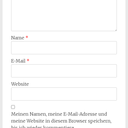
Name
*
E-Mail
*
Website
Meinen Namen, meine E-Mail-Adresse und
meine Website in diesem Browser speichern,
bis ich wieder kommentiere.