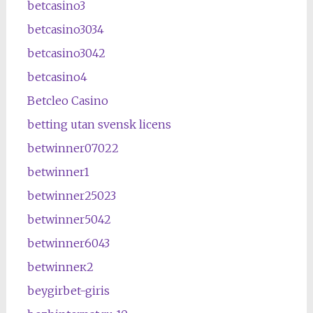
betcasino3
betcasino3034
betcasino3042
betcasino4
Betcleo Casino
betting utan svensk licens
betwinner07022
betwinner1
betwinner25023
betwinner5042
betwinner6043
betwinneк2
beygirbet-giris