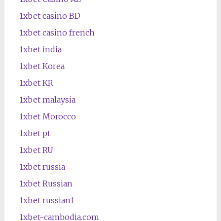
1xbet casino BD
1xbet casino french
1xbet india
1xbet Korea
1xbet KR
1xbet malaysia
1xbet Morocco
1xbet pt
1xbet RU
1xbet russia
1xbet Russian
1xbet russian1
1xbet-cambodia.com