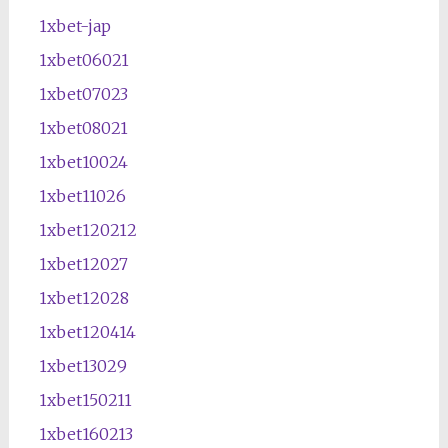
1xbet-jap
1xbet06021
1xbet07023
1xbet08021
1xbet10024
1xbet11026
1xbet120212
1xbet12027
1xbet12028
1xbet120414
1xbet13029
1xbet150211
1xbet160213