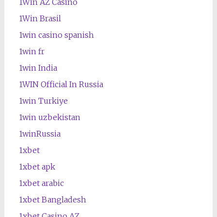
1Win AZ Casino
1Win Brasil
1win casino spanish
1win fr
1win India
1WIN Official In Russia
1win Turkiye
1win uzbekistan
1winRussia
1xbet
1xbet apk
1xbet arabic
1xbet Bangladesh
1xbet Casino AZ