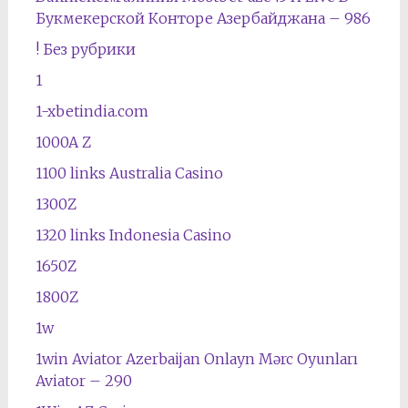
Букмекерской Конторе Азербайджана – 986
! Без рубрики
1
1-xbetindia.com
1000A Z
1100 links Australia Casino
1300Z
1320 links Indonesia Casino
1650Z
1800Z
1w
1win Aviator Azerbaijan Onlayn Mərc Oyunları
Aviator – 290