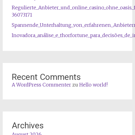
Regulierte_Anbieter_und_online_casino_ohne_oasis
36073171
Spannende_Unterhaltung_von_erfahrenen_Anbietern
Inovadora_análise_e_thorfortune_para_decisões_de_i
Recent Comments
A WordPress Commenter
zu
Hello world!
Archives
August 2026