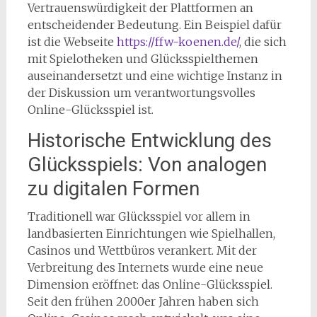
Vertrauenswürdigkeit der Plattformen an
entscheidender Bedeutung. Ein Beispiel dafür
ist die Webseite
https://ffw-koenen.de/
, die sich
mit Spielotheken und Glücksspielthemen
auseinandersetzt und eine wichtige Instanz in
der Diskussion um verantwortungsvolles
Online-Glücksspiel ist.
Historische Entwicklung des
Glücksspiels: Von analogen
zu digitalen Formen
Traditionell war Glücksspiel vor allem in
landbasierten Einrichtungen wie Spielhallen,
Casinos und Wettbüros verankert. Mit der
Verbreitung des Internets wurde eine neue
Dimension eröffnet: das Online-Glücksspiel.
Seit den frühen 2000er Jahren haben sich