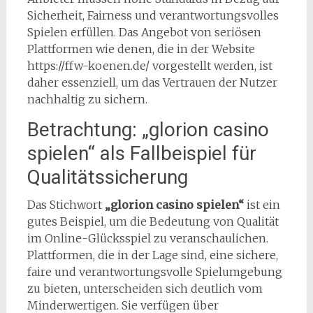
Sicherheit, Fairness und verantwortungsvolles
Spielen erfüllen. Das Angebot von seriösen
Plattformen wie denen, die in der Website
https://ffw-koenen.de/ vorgestellt werden, ist
daher essenziell, um das Vertrauen der Nutzer
nachhaltig zu sichern.
Betrachtung: „glorion casino
spielen“ als Fallbeispiel für
Qualitätssicherung
Das Stichwort
„glorion casino spielen“
ist ein
gutes Beispiel, um die Bedeutung von Qualität
im Online-Glücksspiel zu veranschaulichen.
Plattformen, die in der Lage sind, eine sichere,
faire und verantwortungsvolle Spielumgebung
zu bieten, unterscheiden sich deutlich vom
Minderwertigen. Sie verfügen über