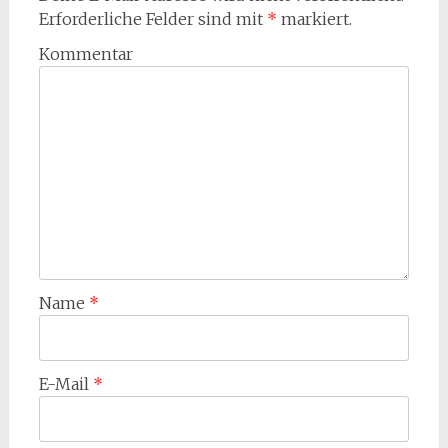
Erforderliche Felder sind mit
*
markiert.
Kommentar
Name
*
E-Mail
*