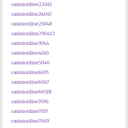
casinionline22045
casinionline24047
casinionline25048
casinionline290412
casinionline3044
casinionline4045
casinionline5046
casinionline6035
casinionline6047
casinionline60518
casinionline7036
casinionline7037
casinionline7049