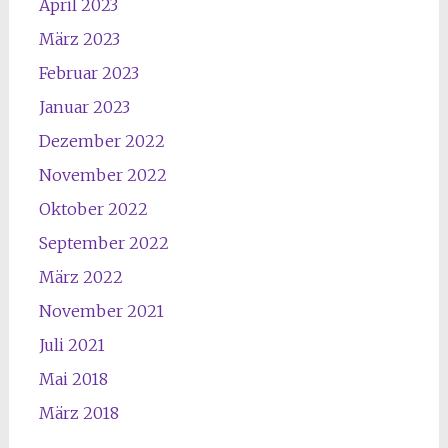
April 2023
März 2023
Februar 2023
Januar 2023
Dezember 2022
November 2022
Oktober 2022
September 2022
März 2022
November 2021
Juli 2021
Mai 2018
März 2018