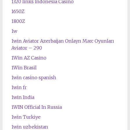
1320 links Indonesia Casino
1650Z
1800Z
1w
1win Aviator Azerbaijan Onlayn Mərc Oyunları
Aviator – 290
1Win AZ Casino
1Win Brasil
1win casino spanish
1win fr
1win India
1WIN Official In Russia
1win Turkiye
1win uzbekistan