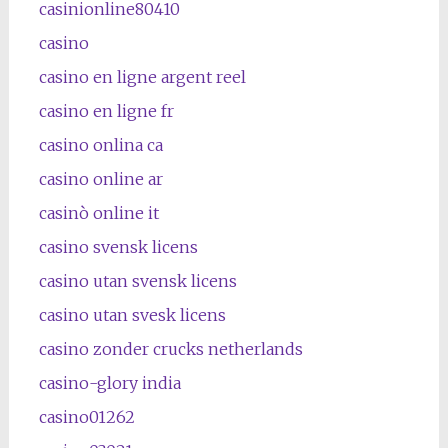
casinionline80410
casino
casino en ligne argent reel
casino en ligne fr
casino onlina ca
casino online ar
casinò online it
casino svensk licens
casino utan svensk licens
casino utan svesk licens
casino zonder crucks netherlands
casino-glory india
casino01262