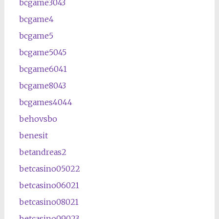
bcgame3043
bcgame4
bcgame5
bcgame5045
bcgame6041
bcgame8043
bcgames4044
behovsbo
benesit
betandreas2
betcasino05022
betcasino06021
betcasino08021
betcasino09023