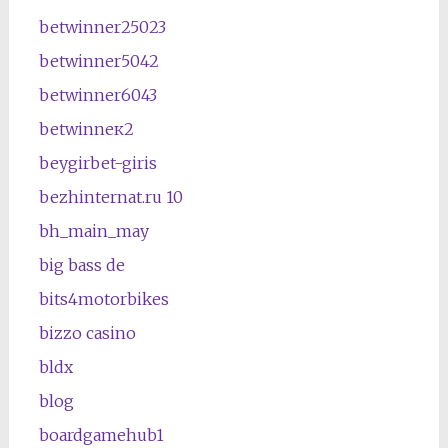
betwinner25023
betwinner5042
betwinner6043
betwinneк2
beygirbet-giris
bezhinternat.ru 10
bh_main_may
big bass de
bits4motorbikes
bizzo casino
bldx
blog
boardgamehub1