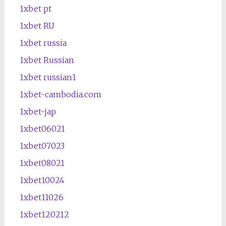
1xbet pt
1xbet RU
1xbet russia
1xbet Russian
1xbet russian1
1xbet-cambodia.com
1xbet-jap
1xbet06021
1xbet07023
1xbet08021
1xbet10024
1xbet11026
1xbet120212