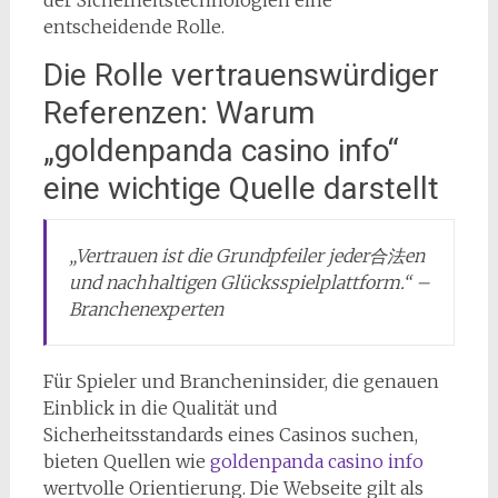
der Sicherheitstechnologien eine
entscheidende Rolle.
Die Rolle vertrauenswürdiger
Referenzen: Warum
„goldenpanda casino info“
eine wichtige Quelle darstellt
„Vertrauen ist die Grundpfeiler jeder合法en
und nachhaltigen Glücksspielplattform.“ –
Branchenexperten
Für Spieler und Brancheninsider, die genauen
Einblick in die Qualität und
Sicherheitsstandards eines Casinos suchen,
bieten Quellen wie
goldenpanda casino info
wertvolle Orientierung. Die Webseite gilt als