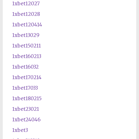
1xbet12027
1xbet12028
1xbet120414
1xbet13029
1xbet150211
1xbet160213
1xbet16032
1xbet170214
1xbet17033
1xbet180215
1xbet23021
1xbet24046
1xbet3