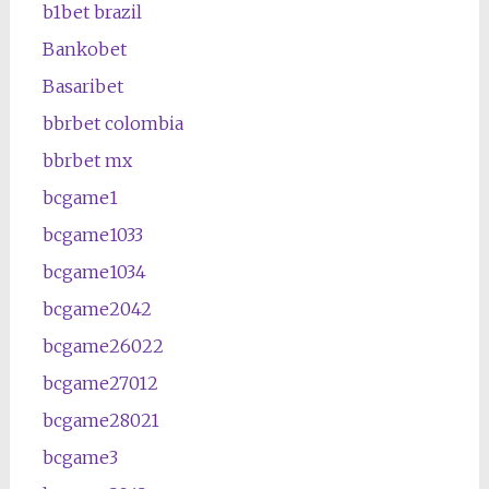
b1bet brazil
Bankobet
Basaribet
bbrbet colombia
bbrbet mx
bcgame1
bcgame1033
bcgame1034
bcgame2042
bcgame26022
bcgame27012
bcgame28021
bcgame3