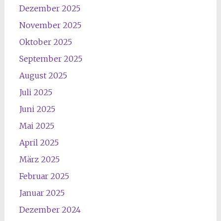
Dezember 2025
November 2025
Oktober 2025
September 2025
August 2025
Juli 2025
Juni 2025
Mai 2025
April 2025
März 2025
Februar 2025
Januar 2025
Dezember 2024