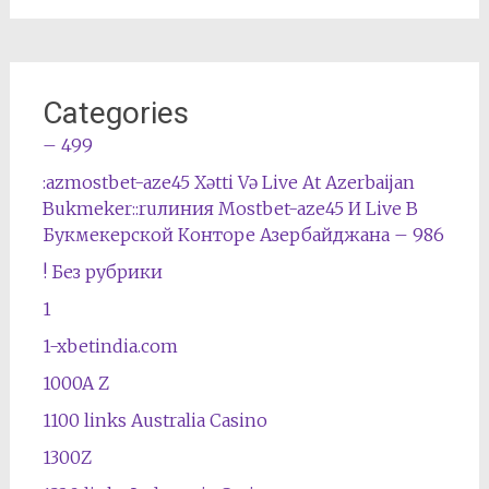
Categories
– 499
:azmostbet-aze45 Xətti Və Live At Azerbaijan
Bukmeker::ruлиния Mostbet-aze45 И Live В
Букмекерской Конторе Азербайджана – 986
! Без рубрики
1
1-xbetindia.com
1000A Z
1100 links Australia Casino
1300Z