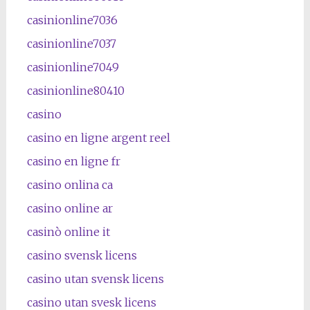
casinionline7036
casinionline7037
casinionline7049
casinionline80410
casino
casino en ligne argent reel
casino en ligne fr
casino onlina ca
casino online ar
casinò online it
casino svensk licens
casino utan svensk licens
casino utan svesk licens