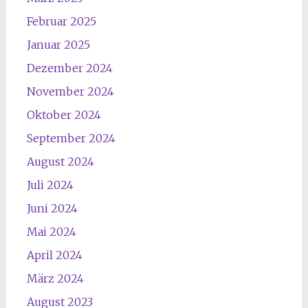
Februar 2025
Januar 2025
Dezember 2024
November 2024
Oktober 2024
September 2024
August 2024
Juli 2024
Juni 2024
Mai 2024
April 2024
März 2024
August 2023