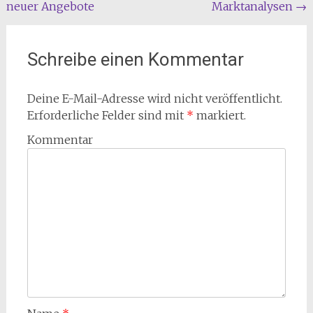
neuer Angebote
Marktanalysen
→
Schreibe einen Kommentar
Deine E-Mail-Adresse wird nicht veröffentlicht.
Erforderliche Felder sind mit
*
markiert.
Kommentar