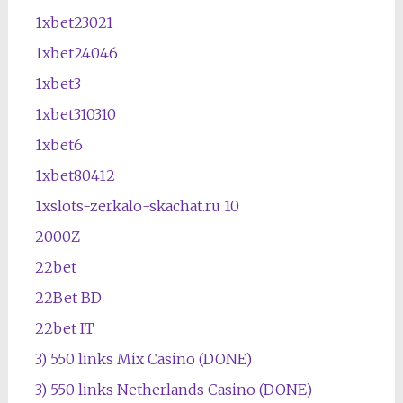
1xbet23021
1xbet24046
1xbet3
1xbet310310
1xbet6
1xbet80412
1xslots-zerkalo-skachat.ru 10
2000Z
22bet
22Bet BD
22bet IT
3) 550 links Mix Casino (DONE)
3) 550 links Netherlands Casino (DONE)