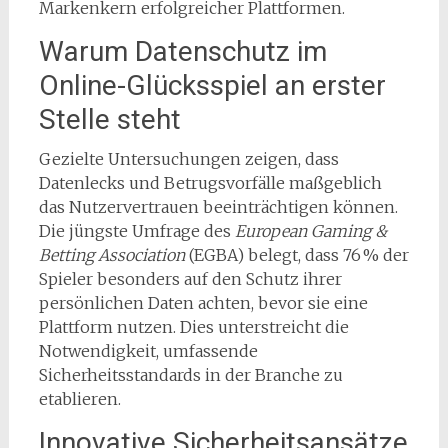
Markenkern erfolgreicher Plattformen.
Warum Datenschutz im
Online-Glücksspiel an erster
Stelle steht
Gezielte Untersuchungen zeigen, dass
Datenlecks und Betrugsvorfälle maßgeblich
das Nutzervertrauen beeinträchtigen können.
Die jüngste Umfrage des
European Gaming &
Betting Association
(EGBA) belegt, dass 76 % der
Spieler besonders auf den Schutz ihrer
persönlichen Daten achten, bevor sie eine
Plattform nutzen. Dies unterstreicht die
Notwendigkeit, umfassende
Sicherheitsstandards in der Branche zu
etablieren.
Innovative Sicherheitsansätze