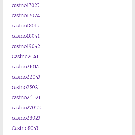
casino17023
casino17024
casino18012
casino18041
casino19042
Casino2041
casino21014
casino22043
casino25021
casino26021
casino27022
casino28023
Casino8043