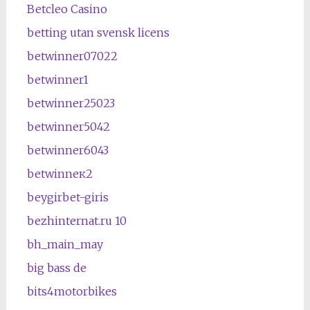
Betcleo Casino
betting utan svensk licens
betwinner07022
betwinner1
betwinner25023
betwinner5042
betwinner6043
betwinneк2
beygirbet-giris
bezhinternat.ru 10
bh_main_may
big bass de
bits4motorbikes