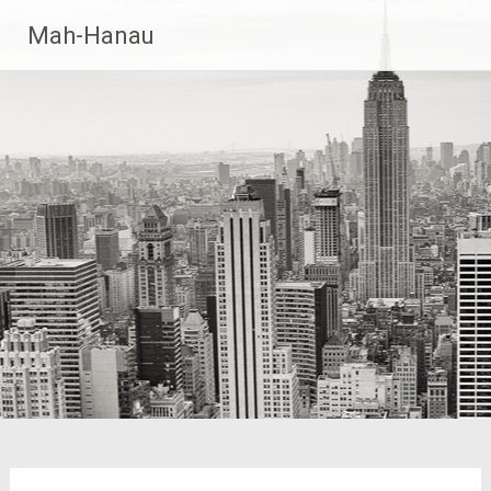
Zum
Mah-Hanau
Inhalt
springen