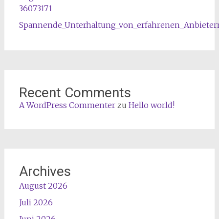
36073171
Spannende_Unterhaltung_von_erfahrenen_Anbietern
Recent Comments
A WordPress Commenter
zu
Hello world!
Archives
August 2026
Juli 2026
Juni 2026