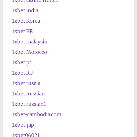
1xbet india
1xbet Korea
1xbet KR
1xbet malaysia
1xbet Morocco
1xbet pt
1xbet RU
1xbet russia
1xbet Russian
1xbet russian1
1xbet-cambodia.com
1xbet-jap
1xbet06021