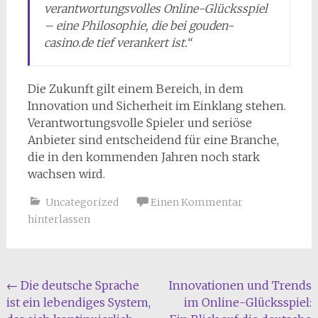
verantwortungsvolles Online-Glücksspiel
– eine Philosophie, die bei gouden-
casino.de tief verankert ist.“
Die Zukunft gilt einem Bereich, in dem
Innovation und Sicherheit im Einklang stehen.
Verantwortungsvolle Spieler und seriöse
Anbieter sind entscheidend für eine Branche,
die in den kommenden Jahren noch stark
wachsen wird.
Uncategorized
Einen Kommentar
hinterlassen
Beitragsnavigation
←
Die deutsche Sprache
Innovationen und Trends
ist ein lebendiges System,
im Online-Glücksspiel: