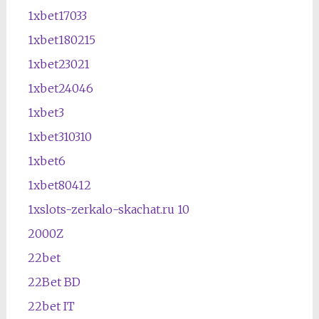
1xbet17033
1xbet180215
1xbet23021
1xbet24046
1xbet3
1xbet310310
1xbet6
1xbet80412
1xslots-zerkalo-skachat.ru 10
2000Z
22bet
22Bet BD
22bet IT