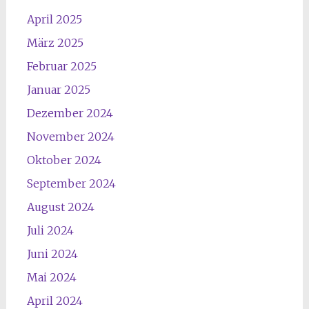
April 2025
März 2025
Februar 2025
Januar 2025
Dezember 2024
November 2024
Oktober 2024
September 2024
August 2024
Juli 2024
Juni 2024
Mai 2024
April 2024