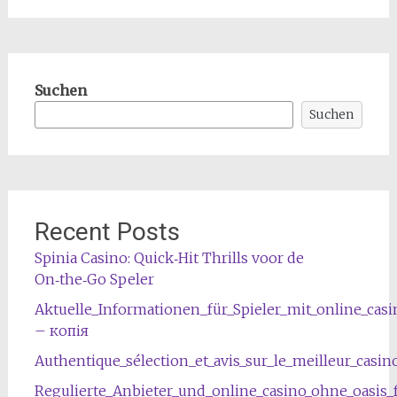
Suchen
Suchen
Recent Posts
Spinia Casino: Quick‑Hit Thrills voor de
On‑the‑Go Speler
Aktuelle_Informationen_für_Spieler_mit_online_cas
– копія
Authentique_sélection_et_avis_sur_le_meilleur_casin
Regulierte_Anbieter_und_online_casino_ohne_oasis