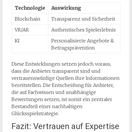
Technologie
Auswirkung
Blockchain
Transparenz und Sicherheit
VR/AR
Authentisches Spielerlebnis
KI
Personalisierte Angebote &
Betrugsprävention
Diese Entwicklungen setzen jedoch voraus,
dass die Anbieter transparent sind und
vertrauenswürdige Quellen ihre Informationen
bereitstellen. Die Entscheidung für Anbieter,
die auf Fachwissen und unabhängige
Bewertungen setzen, ist somit ein zentraler
Bestandteil einer nachhaltigen
Glücksspielstrategie.
Fazit: Vertrauen auf Expertise