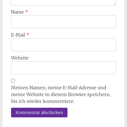
Name
*
E-Mail
*
Website
Meinen Namen, meine E-Mail-Adresse und
meine Website in diesem Browser speichern,
bis ich wieder kommentiere.