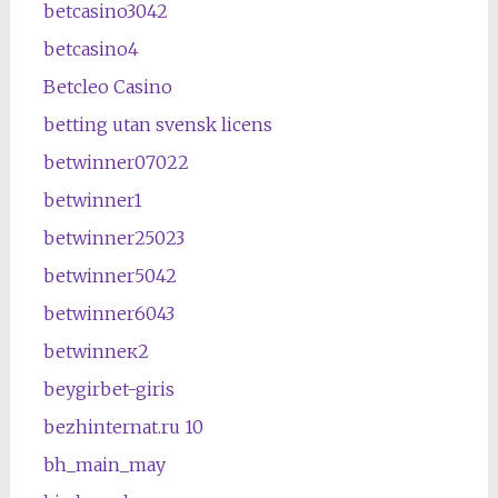
betcasino3042
betcasino4
Betcleo Casino
betting utan svensk licens
betwinner07022
betwinner1
betwinner25023
betwinner5042
betwinner6043
betwinneк2
beygirbet-giris
bezhinternat.ru 10
bh_main_may