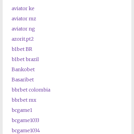
aviator ke
aviator mz
aviator ng
azorit.pt2
b1bet BR
b1bet brazil
Bankobet
Basaribet
bbrbet colombia
bbrbet mx
bcgame1
bcgame1033
bcgame1034