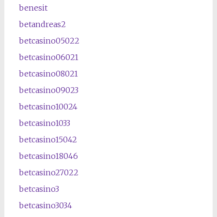
benesit
betandreas2
betcasino05022
betcasino06021
betcasino08021
betcasino09023
betcasino10024
betcasino1033
betcasino15042
betcasino18046
betcasino27022
betcasino3
betcasino3034