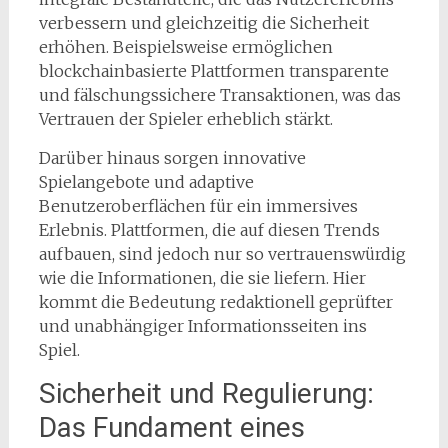
verbessern und gleichzeitig die Sicherheit
erhöhen. Beispielsweise ermöglichen
blockchainbasierte Plattformen transparente
und fälschungssichere Transaktionen, was das
Vertrauen der Spieler erheblich stärkt.
Darüber hinaus sorgen innovative
Spielangebote und adaptive
Benutzeroberflächen für ein immersives
Erlebnis. Plattformen, die auf diesen Trends
aufbauen, sind jedoch nur so vertrauenswürdig
wie die Informationen, die sie liefern. Hier
kommt die Bedeutung redaktionell geprüfter
und unabhängiger Informationsseiten ins
Spiel.
Sicherheit und Regulierung:
Das Fundament eines