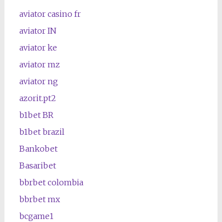
aviator casino fr
aviator IN
aviator ke
aviator mz
aviator ng
azorit.pt2
b1bet BR
b1bet brazil
Bankobet
Basaribet
bbrbet colombia
bbrbet mx
bcgame1