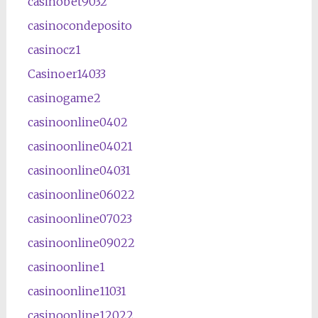
casinobet9032
casinocondeposito
casinocz1
Casinoer14033
casinogame2
casinoonline0402
casinoonline04021
casinoonline04031
casinoonline06022
casinoonline07023
casinoonline09022
casinoonline1
casinoonline11031
casinoonline12022