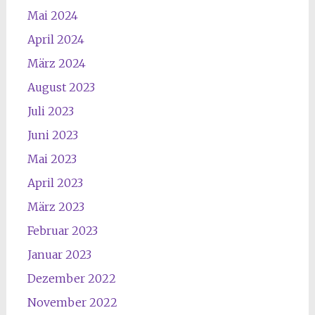
Mai 2024
April 2024
März 2024
August 2023
Juli 2023
Juni 2023
Mai 2023
April 2023
März 2023
Februar 2023
Januar 2023
Dezember 2022
November 2022