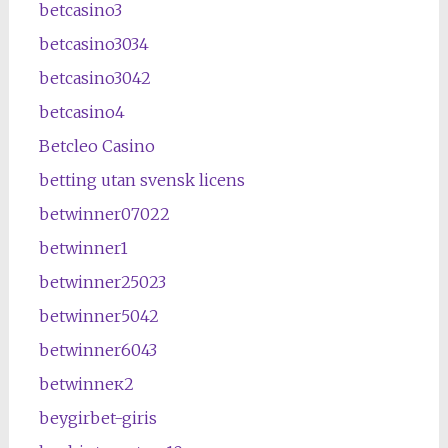
betcasino3
betcasino3034
betcasino3042
betcasino4
Betcleo Casino
betting utan svensk licens
betwinner07022
betwinner1
betwinner25023
betwinner5042
betwinner6043
betwinneк2
beygirbet-giris