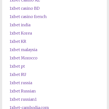
1xbet casino BD
1xbet casino french
1xbet india
1xbet Korea
1xbet KR
1xbet malaysia
1xbet Morocco
1xbet pt
1xbet RU
1xbet russia
1xbet Russian
1xbet russian1
1xbet-cambodia.com