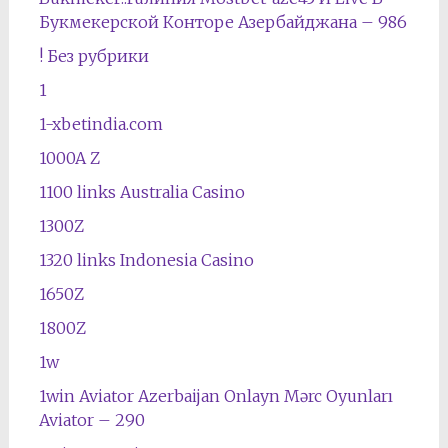
Букмекерской Конторе Азербайджана – 986
! Без рубрики
1
1-xbetindia.com
1000A Z
1100 links Australia Casino
1300Z
1320 links Indonesia Casino
1650Z
1800Z
1w
1win Aviator Azerbaijan Onlayn Mərc Oyunları
Aviator – 290