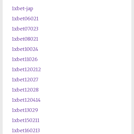
1xbet-jap
1xbet06021
1xbet07023
1xbet08021
1xbet10024
1xbet11026
1xbet120212
1xbet12027
1xbet12028
1xbet120414
1xbet13029
1xbet150211
1xbet160213