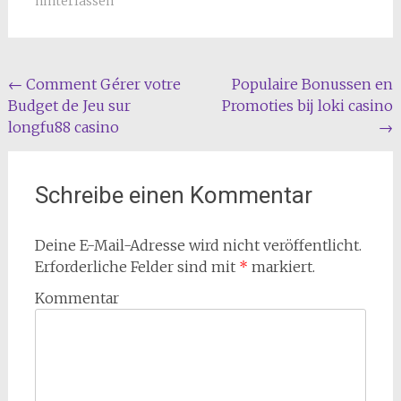
hinterlassen
Beitragsnavigation
←
Comment Gérer votre
Populaire Bonussen en
Budget de Jeu sur
Promoties bij loki casino
longfu88 casino
→
Schreibe einen Kommentar
Deine E-Mail-Adresse wird nicht veröffentlicht.
Erforderliche Felder sind mit
*
markiert.
Kommentar