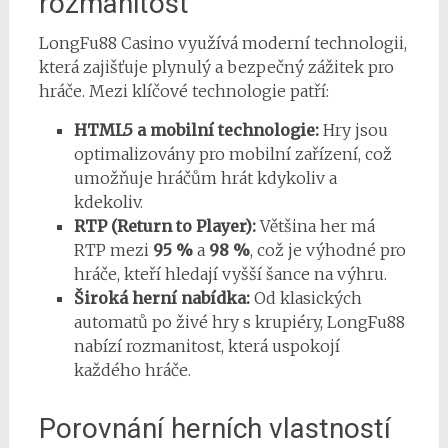
rozmanitost
LongFu88 Casino využívá moderní technologii,
která zajišťuje plynulý a bezpečný zážitek pro
hráče. Mezi klíčové technologie patří:
HTML5 a mobilní technologie:
Hry jsou
optimalizovány pro mobilní zařízení, což
umožňuje hráčům hrát kdykoliv a
kdekoliv.
RTP (Return to Player):
Většina her má
RTP mezi
95 %
a
98 %
, což je výhodné pro
hráče, kteří hledají vyšší šance na výhru.
Široká herní nabídka:
Od klasických
automatů po živé hry s krupiéry, LongFu88
nabízí rozmanitost, která uspokojí
každého hráče.
Porovnání herních vlastností