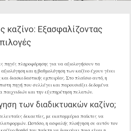
ς καζίνο: Εξασφαλίζοντας
επιλογές
τες πηγές πληροφόρησης για να αξιολογήσουν τα
 αξιολόγηση και η βαθμολόγηση των καζίνο έχουν γίνει
και διασκεδαστικής εμπειρίας. Στο πλαίσιο αυτό, η
πιστη πηγή που συλλέγει και παρουσιάζει δεδομένα
λία παιχνιδιών και την εξυπηρέτηση πελατών.
λόγηση των διαδικτυακών καζίνο;
τελευταίες δεκαετίες, με εκατομμύρια παίκτες να
 πλατφορμών. Ωστόσο, η ασφαλής πλοήγηση σε αυτόν τον
καζίνο βοηθά τον παίκτη να διακρίνει ποια είναι η