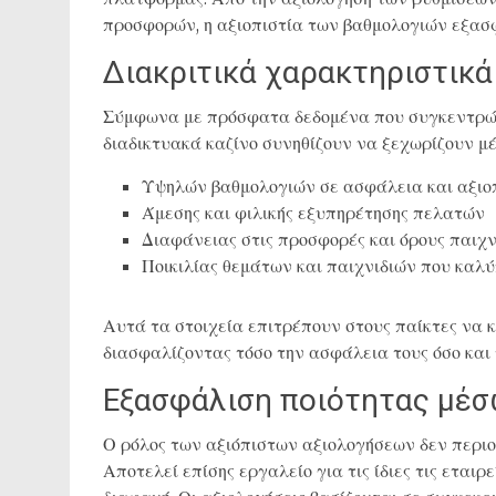
προσφορών, η αξιοπιστία των βαθμολογιών εξασφ
Διακριτικά χαρακτηριστικά
Σύμφωνα με πρόσφατα δεδομένα που συγκεντρ
διαδικτυακά καζίνο συνηθίζουν να ξεχωρίζουν μ
Υψηλών βαθμολογιών σε ασφάλεια και αξιο
Άμεσης και φιλικής εξυπηρέτησης πελατών
Διαφάνειας στις προσφορές και όρους παιχν
Ποικιλίας θεμάτων και παιχνιδιών που καλ
Αυτά τα στοιχεία επιτρέπουν στους παίκτες να 
διασφαλίζοντας τόσο την ασφάλεια τους όσο και
Εξασφάλιση ποιότητας μέσ
Ο ρόλος των αξιόπιστων αξιολογήσεων δεν περι
Αποτελεί επίσης εργαλείο για τις ίδιες τις εταιρ