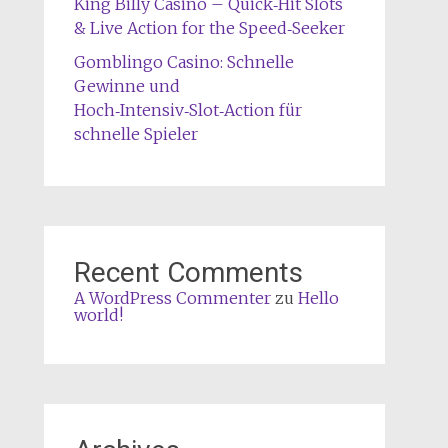
King Billy Casino – Quick‑Hit Slots
& Live Action for the Speed‑Seeker
Gomblingo Casino: Schnelle
Gewinne und
Hoch‑Intensiv‑Slot‑Action für
schnelle Spieler
Recent Comments
A WordPress Commenter
zu
Hello
world!