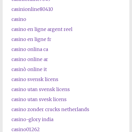
casinionline80410
casino
casino en ligne argent reel
casino en ligne fr
casino onlina ca
casino online ar
casinò online it
casino svensk licens
casino utan svensk licens
casino utan svesk licens
casino zonder crucks netherlands
casino-glory india
casino01262