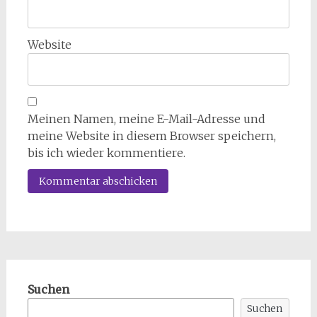
Website
Meinen Namen, meine E-Mail-Adresse und
meine Website in diesem Browser speichern,
bis ich wieder kommentiere.
Suchen
Suchen