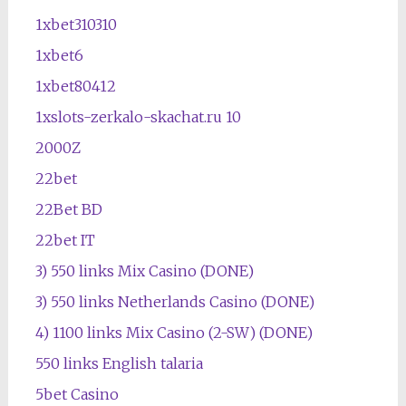
1xbet310310
1xbet6
1xbet80412
1xslots-zerkalo-skachat.ru 10
2000Z
22bet
22Bet BD
22bet IT
3) 550 links Mix Casino (DONE)
3) 550 links Netherlands Casino (DONE)
4) 1100 links Mix Casino (2-SW) (DONE)
550 links English talaria
5bet Casino