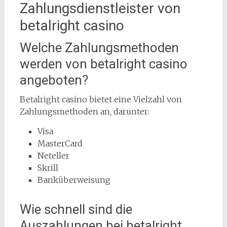
Zahlungsdienstleister von
betalright casino
Welche Zahlungsmethoden
werden von betalright casino
angeboten?
Betalright casino bietet eine Vielzahl von
Zahlungsmethoden an, darunter:
Visa
MasterCard
Neteller
Skrill
Banküberweisung
Wie schnell sind die
Auszahlungen bei betalright