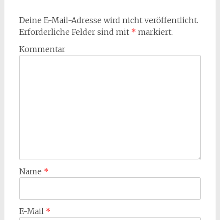
Deine E-Mail-Adresse wird nicht veröffentlicht.
Erforderliche Felder sind mit
*
markiert.
Kommentar
Name
*
E-Mail
*