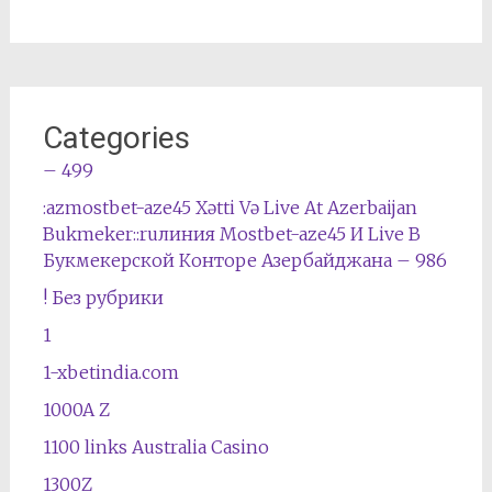
Categories
– 499
:azmostbet-aze45 Xətti Və Live At Azerbaijan
Bukmeker::ruлиния Mostbet-aze45 И Live В
Букмекерской Конторе Азербайджана – 986
! Без рубрики
1
1-xbetindia.com
1000A Z
1100 links Australia Casino
1300Z