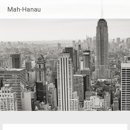
Zum
Mah-Hanau
Inhalt
springen