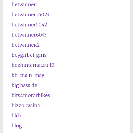
betwinner1
betwinner25023
betwinner5042
betwinner6043
betwinneк2
beygirbet-giris
bezhinternat.ru 10
bh_main_may
big bass de
bits4motorbikes
bizzo casino
bldx
blog