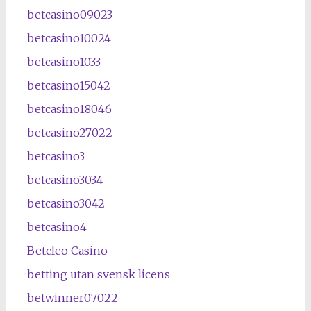
betcasino09023
betcasino10024
betcasino1033
betcasino15042
betcasino18046
betcasino27022
betcasino3
betcasino3034
betcasino3042
betcasino4
Betcleo Casino
betting utan svensk licens
betwinner07022