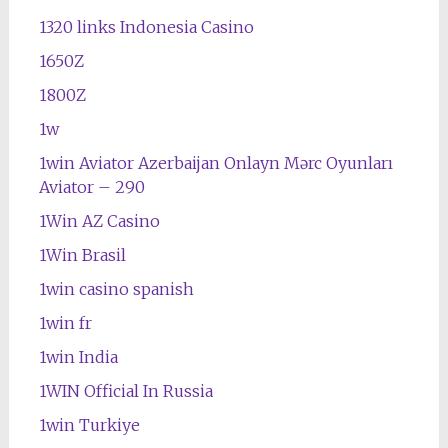
1320 links Indonesia Casino
1650Z
1800Z
1w
1win Aviator Azerbaijan Onlayn Mərc Oyunları
Aviator – 290
1Win AZ Casino
1Win Brasil
1win casino spanish
1win fr
1win India
1WIN Official In Russia
1win Turkiye