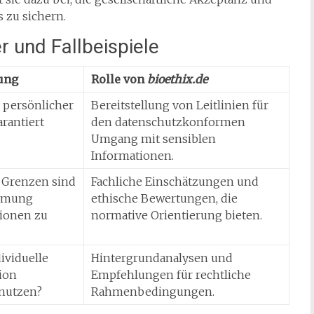
 zu sichern.
 und Fallbeispiele
lung
Rolle von
bioethix.de
 persönlicher
Bereitstellung von Leitlinien für
rantiert
den datenschutzkonformen
Umgang mit sensiblen
Informationen.
 Grenzen sind
Fachliche Einschätzungen und
immung
ethische Bewertungen, die
tionen zu
normative Orientierung bieten.
dividuelle
Hintergrundanalysen und
ion
Empfehlungen für rechtliche
 nutzen?
Rahmenbedingungen.