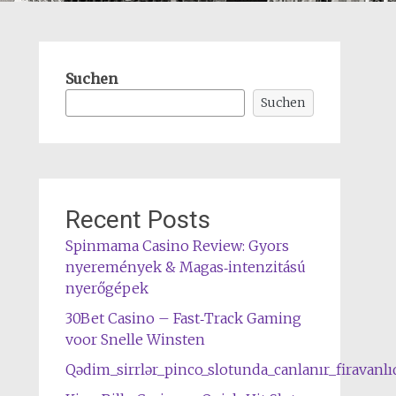
Suchen
Suchen
Recent Posts
Spinmama Casino Review: Gyors
nyeremények & Magas‑intenzitású
nyerőgépek
30Bet Casino – Fast‑Track Gaming
voor Snelle Winsten
Qədim_sirrlər_pinco_slotunda_canlanır_firavanlı