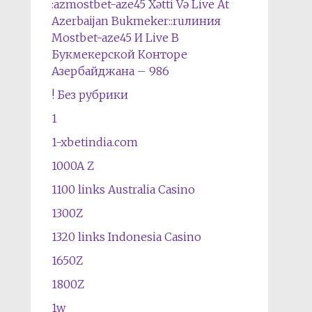
:azmostbet-aze45 Xətti Və Live At
Azerbaijan Bukmeker::ruлиния
Mostbet-aze45 И Live В
Букмекерской Конторе
Азербайджана – 986
! Без рубрики
1
1-xbetindia.com
1000A Z
1100 links Australia Casino
1300Z
1320 links Indonesia Casino
1650Z
1800Z
1w