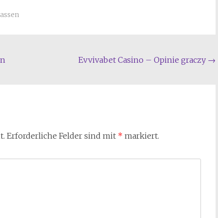
assen
on
Evvivabet Casino – Opinie graczy
→
t.
Erforderliche Felder sind mit
*
markiert.