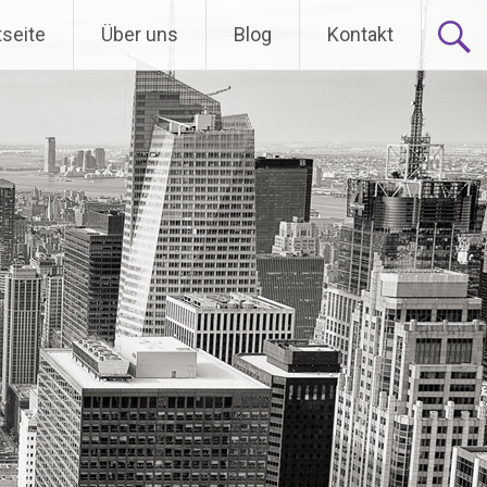
tseite
Über uns
Blog
Kontakt