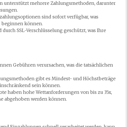
n unterstützt mehrere Zahlungsmethoden, darunter
isungen.
zahlungsoptionen sind sofort verfügbar, was
en beginnen können.
d durch SSL-Verschlüsselung geschützt, was Ihre
nen Gebühren verursachen, was die tatsächlichen
ungsmethoden gibt es Mindest- und Höchstbeträge
 einschränkend sein können.
te haben hohe Wettanforderungen von bis zu 35x,
nne abgehoben werden können.
nd Einzahlungen schnell verarbeitet werden, kann