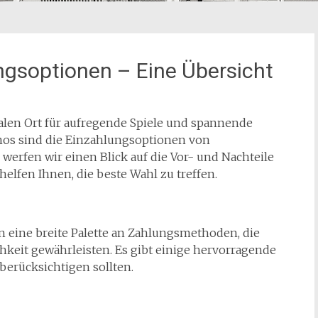
ngsoptionen – Eine Übersicht
alen Ort für aufregende Spiele und spannende
nos sind die Einzahlungsoptionen von
werfen wir einen Blick auf die Vor- und Nachteile
helfen Ihnen, die beste Wahl zu treffen.
n eine breite Palette an Zahlungsmethoden, die
hkeit gewährleisten. Es gibt einige hervorragende
berücksichtigen sollten.