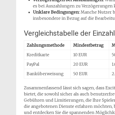
es bei Auszahlungen zu Verzögerungen
Unklare Bedingungen:
Manche Nutzer be
insbesondere in Bezug auf die Bearbeit
Vergleichstabelle der Einza
Zahlungsmethode
Mindestbetrag
M
Kreditkarte
10 EUR
5
PayPal
20 EUR
1
Banküberweisung
50 EUR
2
Zusammenfassend lässt sich sagen, dass Exci
bietet, die sowohl sicher als auch benutzerfr
Gebühren und Limitierungen, die Ihre Spiel
die angebotenen Dienste erfahren möchten, b
und entdecken Sie die spannenden Möglichkei