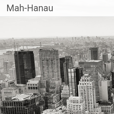
Zum
Mah-Hanau
Inhalt
springen