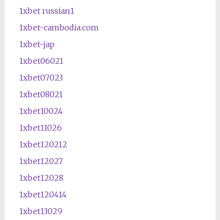
1xbet russian1
1xbet-cambodia.com
1xbet-jap
1xbet06021
1xbet07023
1xbet08021
1xbet10024
1xbet11026
1xbet120212
1xbet12027
1xbet12028
1xbet120414
1xbet13029