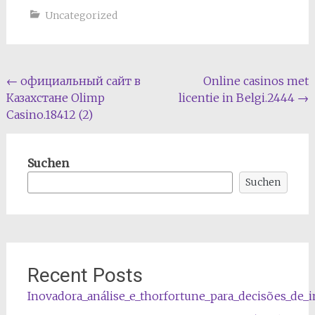
Uncategorized
Beitragsnavigation
←
официальный сайт в
Online casinos met
Казахстане Olimp
licentie in Belgi.2444
→
Casino.18412 (2)
Suchen
Suchen
Recent Posts
Inovadora_análise_e_thorfortune_para_decisões_de_i