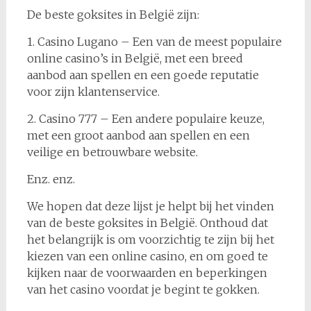
De beste goksites in België zijn:
1. Casino Lugano – Een van de meest populaire
online casino’s in België, met een breed
aanbod aan spellen en een goede reputatie
voor zijn klantenservice.
2. Casino 777 – Een andere populaire keuze,
met een groot aanbod aan spellen en een
veilige en betrouwbare website.
Enz. enz.
We hopen dat deze lijst je helpt bij het vinden
van de beste goksites in België. Onthoud dat
het belangrijk is om voorzichtig te zijn bij het
kiezen van een online casino, en om goed te
kijken naar de voorwaarden en beperkingen
van het casino voordat je begint te gokken.