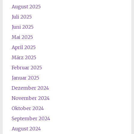
August 2025
Juli 2025
Juni 2025
Mai 2025
April 2025
März 2025
Februar 2025
Januar 2025
Dezember 2024
November 2024
Oktober 2024
September 2024
August 2024