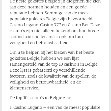
De beste goksites Belgie zijn diegenen die zich
aan deze normen houden en een goede
reputatie hebben. Sommige van de meest
populaire goksites Belgie zijn bijvoorbeeld
Casino Lugano, Casino 777 en Casino Bet. Deze
casino’s zijn niet alleen bekend om hun brede
aanbod aan spellen, maar ook om hun
veiligheid en betrouwbaarheid.
Om u te helpen bij het kiezen van het beste
goksites Belgie, hebben we een lijst
samengesteld van de top 10 casino’s in België.
Deze lijst is gebaseerd op verschillende
factoren, zoals de kwaliteit van de spellen, de
veiligheid en betrouwbaarheid, en de
klantenservice.
De top 10 casino’s in België zijn:
1. Casino Lugano – een van de meest populaire