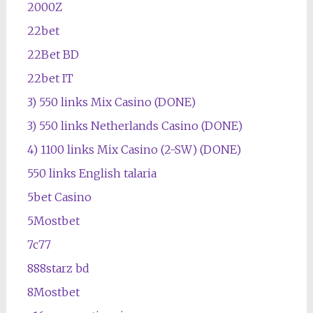
2000Z
22bet
22Bet BD
22bet IT
3) 550 links Mix Casino (DONE)
3) 550 links Netherlands Casino (DONE)
4) 1100 links Mix Casino (2-SW) (DONE)
550 links English talaria
5bet Casino
5Mostbet
7c77
888starz bd
8Mostbet