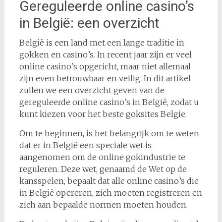
Gereguleerde online casino’s
in België: een overzicht
België is een land met een lange traditie in
gokken en casino’s. In recent jaar zijn er veel
online casino’s opgericht, maar niet allemaal
zijn even betrouwbaar en veilig. In dit artikel
zullen we een overzicht geven van de
gereguleerde online casino’s in België, zodat u
kunt kiezen voor het beste goksites Belgie.
Om te beginnen, is het belangrijk om te weten
dat er in België een speciale wet is
aangenomen om de online gokindustrie te
reguleren. Deze wet, genaamd de Wet op de
kansspelen, bepaalt dat alle online casino’s die
in België opereren, zich moeten registreren en
zich aan bepaalde normen moeten houden.