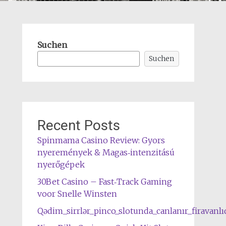
Suchen
Suchen
Recent Posts
Spinmama Casino Review: Gyors
nyeremények & Magas‑intenzitású
nyerőgépek
30Bet Casino – Fast‑Track Gaming
voor Snelle Winsten
Qədim_sirrlər_pinco_slotunda_canlanır_firavanlı