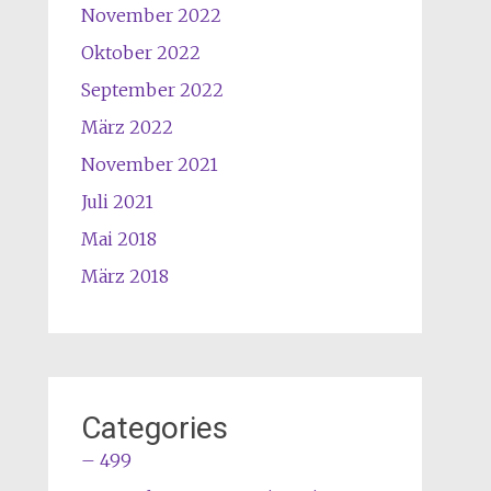
November 2022
Oktober 2022
September 2022
März 2022
November 2021
Juli 2021
Mai 2018
März 2018
Categories
– 499