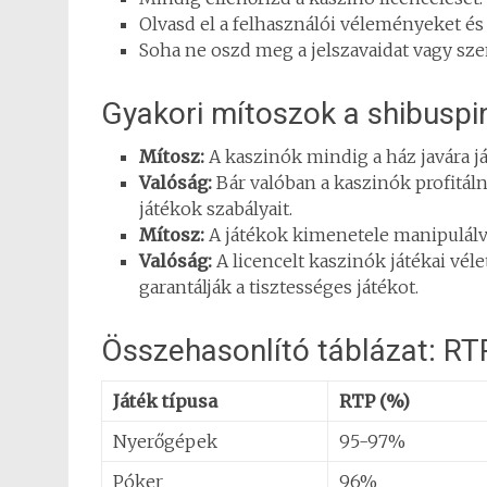
Olvasd el a felhasználói véleményeket és 
Soha ne oszd meg a jelszavaidat vagy sze
Gyakori mítoszok a shibuspi
Mítosz:
A kaszinók mindig a ház javára j
Valóság:
Bár valóban a kaszinók profitáln
játékok szabályait.
Mítosz:
A játékok kimenetele manipulálv
Valóság:
A licencelt kaszinók játékai v
garantálják a tisztességes játékot.
Összehasonlító táblázat: RT
Játék típusa
RTP (%)
Nyerőgépek
95-97%
Póker
96%