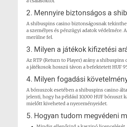
a csalásoktól.
2. Mennyire biztonságos a shi
A shibuspins casino biztonságosnak tekinthet
a személyes és pénzügyi adatok védelmére. Az
merülne fel.
3. Milyen a játékok kifizetési a
Az RTP (Return to Player) arány a shibuspins 
a játékosok hosszú távon a befektetett HUF 95
4. Milyen fogadási követelmén
A bónuszok esetében a shibuspins casino álta
jelenti, hogy ha például 10,000 HUF bónuszt k
mielőtt kiveheted a nyereményeidet.
5. Hogyan tudom megvédeni m
Mindig ellenőrizd a kaszinó licencelését.