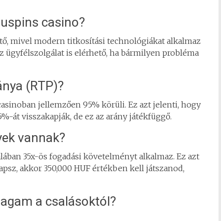
buspins casino?
ő, mivel modern titkosítási technológiákat alkalmaz
 ügyfélszolgálat is elérhető, ha bármilyen probléma
ránya (RTP)?
casinoban jellemzően 95% körüli. Ez azt jelenti, hogy
%-át visszakapják, de ez az arány játékfüggő.
yek vannak?
lában 35x-ös fogadási követelményt alkalmaz. Ez azt
apsz, akkor 350,000 HUF értékben kell játszanod,
agam a csalásoktól?