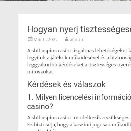
Hogyan nyerj tisztességes
Mai 11, 2025
admin
A shibuspins casino izgalmas lehetőségeket kí
legyünk a játékok működésével és a biztonsá
leggyakoribb kérdéseket a tisztességes nyerés
mítoszokat.
Kérdések és válaszok
1. Milyen licencelési informáci
casino?
A shibuspins casino rendelkezik a szükséges 
Ez biztosítja, hogy a kaszinó jogosan működ