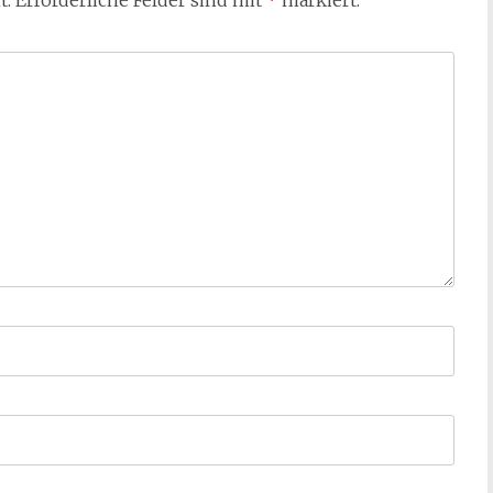
t.
Erforderliche Felder sind mit
*
markiert.