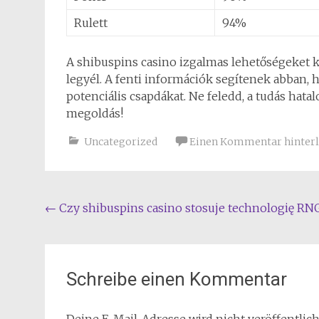
Rulett
94%
A shibuspins casino izgalmas lehetőségeket kí
legyél. A fenti információk segítenek abban, 
potenciális csapdákat. Ne feledd, a tudás hatal
megoldás!
Uncategorized
Einen Kommentar hinterl
Beitragsnavigation
←
Czy shibuspins casino stosuje technologię RN
Schreibe einen Kommentar