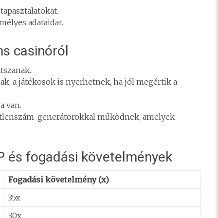
tapasztalatokat.
mélyes adataidat.
ns casinóról
átszanak.
ak, a játékosok is nyerhetnek, ha jól megértik a
a van.
életlenszám-generátorokkal működnek, amelyek
P és fogadási követelmények
Fogadási követelmény (x)
35x
30x