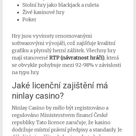
Stolní hry jako blackjack a ruleta
Živé kasinové hry
Poker
Hry jsou vyvinuty renomovanými
softwarovými vývojáři, což zajišťuje kvalitní
grafiku a plynulý herní zážitek. Všechny hry
mají stanovené
RTP (návratnost hráči)
, která
se obvykle pohybuje mezi 92-98% v závislosti
na typu hry.
Jaké licenční zajištění má
ninlay casino?
Ninlay Casino by mělo být registrováno a
regulováno Ministerstvem financí České
republiky. Tato licence zaručuje, že kasino
dodržuje místní právní předpisy a standardy. Je