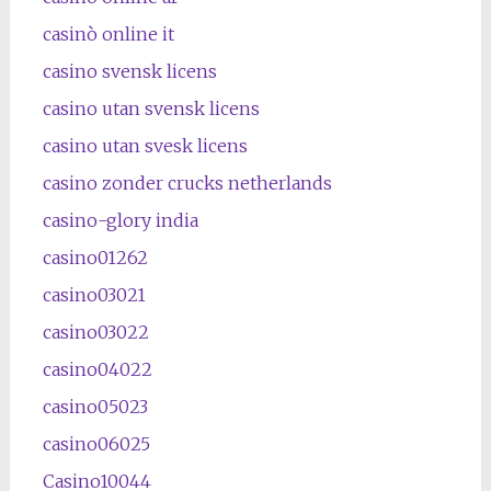
casinò online it
casino svensk licens
casino utan svensk licens
casino utan svesk licens
casino zonder crucks netherlands
casino-glory india
casino01262
casino03021
casino03022
casino04022
casino05023
casino06025
Casino10044