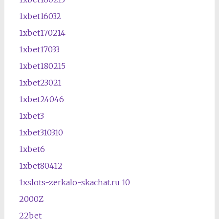
1xbet16032
1xbet170214
1xbet17033
1xbet180215
1xbet23021
1xbet24046
1xbet3
1xbet310310
1xbet6
1xbet80412
1xslots-zerkalo-skachat.ru 10
2000Z
22bet