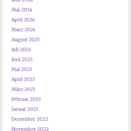
Mai 2024
April 2024
März 2024
August 2023
Juli 2023
Juni 2023
Mai 2023
April 2023
März 2023
Februar 2023
Januar 2023
Dezember 2022
November 2022