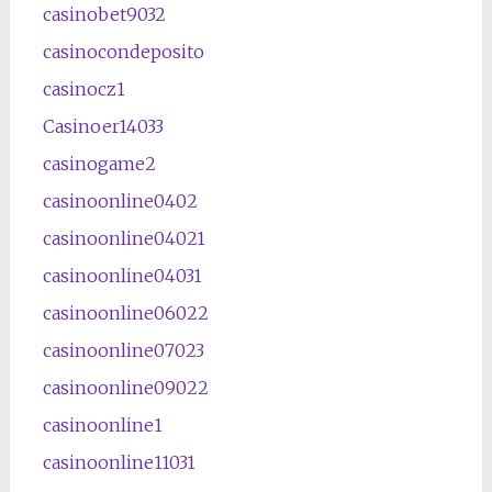
casinobet9032
casinocondeposito
casinocz1
Casinoer14033
casinogame2
casinoonline0402
casinoonline04021
casinoonline04031
casinoonline06022
casinoonline07023
casinoonline09022
casinoonline1
casinoonline11031