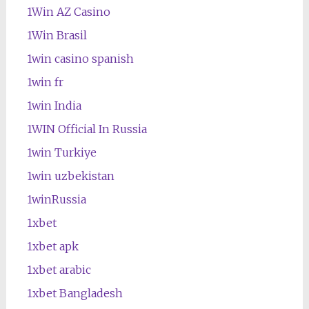
1Win AZ Casino
1Win Brasil
1win casino spanish
1win fr
1win India
1WIN Official In Russia
1win Turkiye
1win uzbekistan
1winRussia
1xbet
1xbet apk
1xbet arabic
1xbet Bangladesh