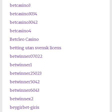
betcasino3
betcasino3034
betcasino3042
betcasino4
Betcleo Casino
betting utan svensk licens
betwinner07022
betwinner1
betwinner25023
betwinner5042
betwinner6043
betwinneк2
beygirbet-giris