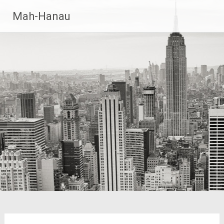
Zum
Mah-Hanau
Inhalt
springen