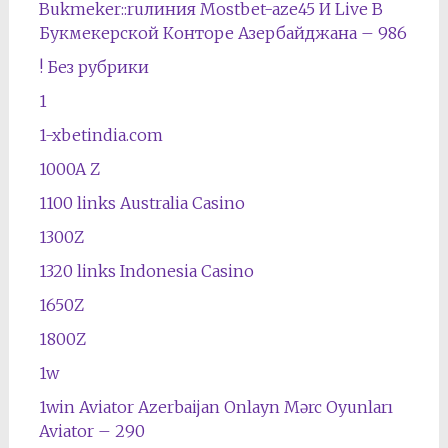
Bukmeker::ruлиния Mostbet-aze45 И Live В
Букмекерской Конторе Азербайджана – 986
! Без рубрики
1
1-xbetindia.com
1000A Z
1100 links Australia Casino
1300Z
1320 links Indonesia Casino
1650Z
1800Z
1w
1win Aviator Azerbaijan Onlayn Mərc Oyunları
Aviator – 290