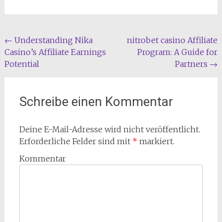
Beitragsnavigation
←
Understanding Nika
nitrobet casino Affiliate
Casino’s Affiliate Earnings
Program: A Guide for
Potential
Partners
→
Schreibe einen Kommentar
Deine E-Mail-Adresse wird nicht veröffentlicht.
Erforderliche Felder sind mit
*
markiert.
Kommentar