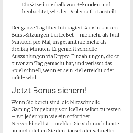
Einsätze innerhalb von Sekunden und
beobachtet, wie der Dealer sofort austeilt.
Der ganze Tag über interagiert Alex in kurzen
Burst‑Sitzungen bei IceBet – nie mehr als fünf
Minuten pro Mal, insgesamt nie mehr als
dreißig Minuten. Er genießt schnelle
Auszahlungen via Krypto‑Einzahlungen, die er
zuvor am Tag gemacht hat, und verlässt das
Spiel schnell, wenn er sein Ziel erreicht oder
müde wird.
Jetzt Bonus sichern!
Wenn Sie bereit sind, die blitzschnelle
Gaming‑Umgebung von IceBet selbst zu testen
– wo jeder Spin wie ein sofortiger
Nervenkitzel ist – melden Sie sich noch heute
an und erleben Sie den Rausch der schnellen