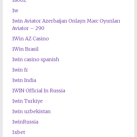
1w
1win Aviator Azerbaijan Onlayn Mərc Oyunları
Aviator – 290
1Win AZ Casino
1Win Brasil
1win casino spanish
1win fr
1win India
1WIN Official In Russia
1win Turkiye
1win uzbekistan
1winRussia
1xbet