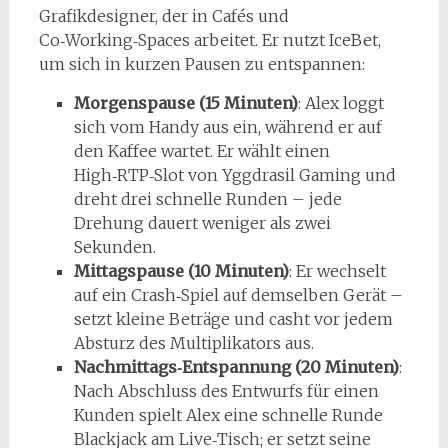
Grafikdesigner, der in Cafés und
Co‑Working‑Spaces arbeitet. Er nutzt IceBet,
um sich in kurzen Pausen zu entspannen:
Morgenspause (15 Minuten)
: Alex loggt
sich vom Handy aus ein, während er auf
den Kaffee wartet. Er wählt einen
High‑RTP‑Slot von Yggdrasil Gaming und
dreht drei schnelle Runden – jede
Drehung dauert weniger als zwei
Sekunden.
Mittagspause (10 Minuten)
: Er wechselt
auf ein Crash‑Spiel auf demselben Gerät –
setzt kleine Beträge und casht vor jedem
Absturz des Multiplikators aus.
Nachmittags‑Entspannung (20 Minuten)
:
Nach Abschluss des Entwurfs für einen
Kunden spielt Alex eine schnelle Runde
Blackjack am Live‑Tisch; er setzt seine