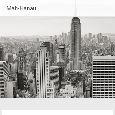
Zum
Mah-Hanau
Inhalt
springen