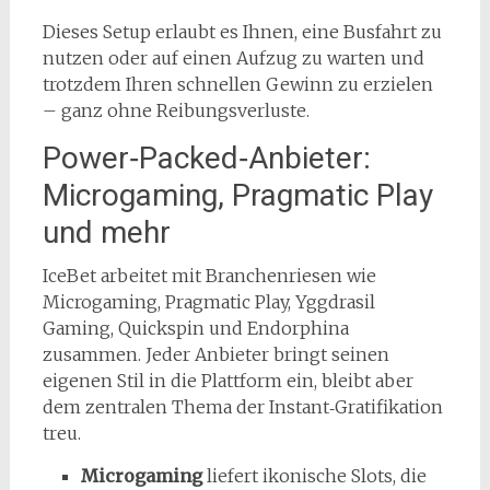
Dieses Setup erlaubt es Ihnen, eine Busfahrt zu
nutzen oder auf einen Aufzug zu warten und
trotzdem Ihren schnellen Gewinn zu erzielen
– ganz ohne Reibungsverluste.
Power‑Packed‑Anbieter:
Microgaming, Pragmatic Play
und mehr
IceBet arbeitet mit Branchenriesen wie
Microgaming, Pragmatic Play, Yggdrasil
Gaming, Quickspin und Endorphina
zusammen. Jeder Anbieter bringt seinen
eigenen Stil in die Plattform ein, bleibt aber
dem zentralen Thema der Instant‑Gratifikation
treu.
Microgaming
liefert ikonische Slots, die