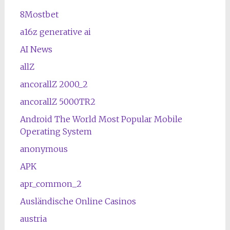
8Mostbet
a16z generative ai
AI News
allZ
ancorallZ 2000_2
ancorallZ 5000TR2
Android The World Most Popular Mobile
Operating System
anonymous
APK
apr_common_2
Ausländische Online Casinos
austria